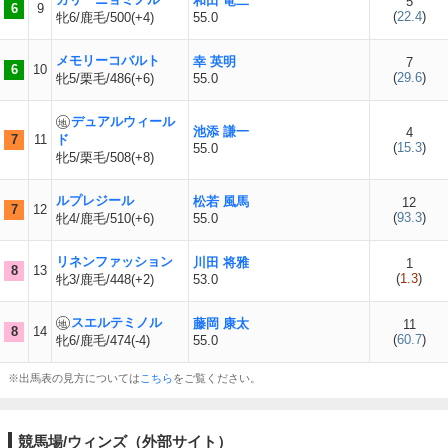
和田 竜二
5
6
9
(
22.4
)
牝6/鹿毛/500(+4)
55.0
メモリーコバルト
幸 英明
7
6
10
(
29.6
)
牝5/栗毛/486(+6)
55.0
デュアルウィール
池添 謙一
4
7
11
ド
(
15.3
)
55.0
牝5/栗毛/508(+8)
ルプレジール
松若 風馬
12
7
12
(
93.3
)
牝4/鹿毛/510(+6)
55.0
リネンファッション
川田 将雅
1
8
13
(
1.3
)
牝3/鹿毛/448(+2)
53.0
スエルテミノル
藤岡 康太
11
8
14
(
60.7
)
牝6/鹿毛/474(-4)
55.0
※出馬表の見方については
こちら
をご覧ください。
競馬場/ウィンズ（外部サイト）