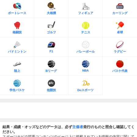
ボートレース
大相撲
フィギュア
カーリング
格闘技
ゴルフ
テニス
卓球
F1
バドミントン
バレーボール
ラグビー
NBA
陸上
Bリーグ
バスケ代表
学生バスケ
他競技
Doスポーツ
結果・成績・オッズなどのデータは、必ず
主催者
発行のものと照合し確認してく
ださい。
スポーツナビの競馬コンテンツのページ上に掲載されている情報の内容に関して