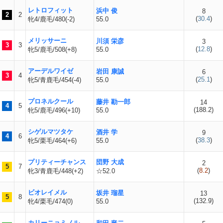
レトロフィット
浜中 俊
8
2
2
(
30.4
)
牝4/鹿毛/480(-2)
55.0
メリッサーニ
川須 栄彦
3
3
3
(
12.8
)
牝5/鹿毛/508(+8)
55.0
アーデルワイゼ
岩田 康誠
6
3
4
(
25.1
)
牝5/青鹿毛/454(-4)
55.0
プロネルクール
藤井 勘一郎
14
4
5
(
188.2
)
牝5/鹿毛/496(+10)
55.0
シゲルマツタケ
酒井 学
9
4
6
(
38.3
)
牝5/栗毛/464(+6)
55.0
プリティーチャンス
団野 大成
2
5
7
(
8.2
)
牝3/青鹿毛/448(+2)
☆52.0
ビオレイメル
坂井 瑠星
13
5
8
(
132.9
)
牝4/栗毛/474(0)
55.0
カリーニョミノル