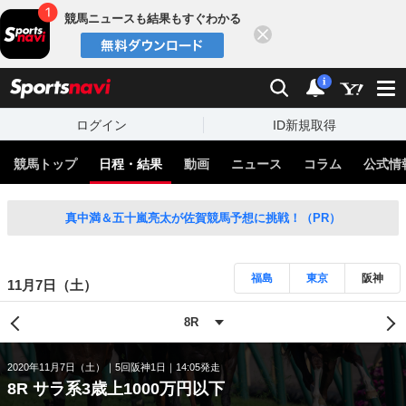
競馬ニュースも結果もすぐわかる
閉じる
スポーツナビ
検索
通知
i
ログイン
ID新規取得
競馬トップ
日程・結果
動画
ニュース
コラム
公式情
真中満＆五十嵐亮太が佐賀競馬予想に挑戦！（PR）
福島
東京
阪神
11月7日（土）
2020年11月7日（土）
5回阪神1日
14:05発走
8R サラ系3歳上1000万円以下