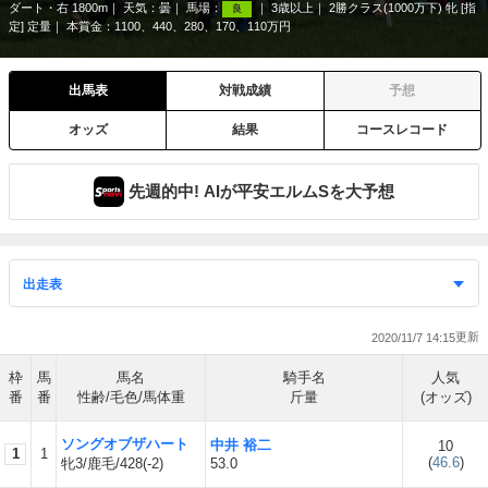
ダート・右 1800m
天気：
曇
馬場：
3歳以上
2勝クラス(1000万下) 牝 [指
良
定] 定量
本賞金：1100、440、280、170、110万円
出馬表
対戦成績
予想
オッズ
結果
コースレコード
先週的中! AIが平安エルムSを大予想
2020/11/7 14:15
枠
馬
馬名
騎手名
人気
番
番
性齢/毛色/馬体重
斤量
(オッズ)
ソングオブザハート
中井 裕二
10
1
1
(
46.6
)
牝3/鹿毛/428(-2)
53.0