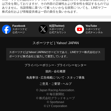
は万全を期しておりますが、その内容の正確性および安全性を保証するものでは
ありません。当該情報に基づいて被ったいかなる損害についても、LINEヤフー
株式会社および情報提供者は一切の責任を負いかねます。
Facebook
X(旧Twitter)
YouTube
スポーツナビ
スポーツナビ
スポーツナビ
公式ページ
公式アカウント
公式チャンネル
スポーツナビ
Yahoo! JAPAN
スポーツナビはYahoo! JAPANのサービスであり、LINEヤフー株式会社がス
ポーツナビ株式会社と協力して運営しています。
プライバシーポリシー
プライバシーセンター
規約
会社概要
免責事項
広告掲載について
スタッフ募集
ご意見・ご要望
ヘルプ
© Japan Racing Association.
© 毎日新聞社
© 株式会社グラッドキューブ
© Sportsnavi
© LY Corporation