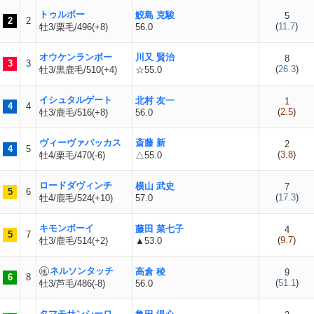
トゥルボー
鮫島 克駿
5
2
2
(
11.7
)
牡3/栗毛/496(+8)
56.0
オウケンランボー
川又 賢治
8
3
3
(
26.3
)
牡3/黒鹿毛/510(+4)
☆55.0
イシュタルゲート
北村 友一
1
4
4
(
2.5
)
牡3/鹿毛/516(+8)
56.0
ヴィーヴァバッカス
斎藤 新
2
4
5
(
3.8
)
牡4/栗毛/470(-6)
△55.0
ロードダヴィンチ
横山 武史
7
5
6
(
17.3
)
牡4/鹿毛/524(+10)
57.0
キモンボーイ
藤田 菜七子
4
5
7
(
9.7
)
牡3/鹿毛/514(+2)
▲53.0
ネルソンタッチ
高倉 稜
9
6
8
(
51.1
)
牡3/芦毛/486(-8)
56.0
タマモサンシーロ