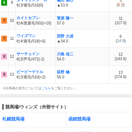
亀田 温心
3
6
9
(
5.2
)
牡3/鹿毛/516(0)
▲53.0
カイトセブン
菅原 隆一
11
7
10
(
117.0
)
牡4/黒鹿毛/502(+10)
57.0
ワイズワン
団野 大成
6
7
11
(
14.9
)
牡4/鹿毛/518(+6)
▲54.0
サーチュイン
川島 信二
12
8
12
(
143.6
)
牝3/芦毛/472(-2)
54.0
ビービーゲイル
荻野 極
13
8
13
(
174.6
)
牡3/鹿毛/510(+2)
56.0
※出馬表の見方については
こちら
をご覧ください。
競馬場/ウィンズ（外部サイト）
札幌競馬場
函館競馬場