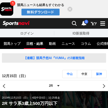
競馬ニュースも結果もすぐわかる
閉じる
スポーツナビ
検索
通知
i
ログイン
ID新規取得
競馬トップ
日程・結果
動画
ニュース
コラム
公式情
【連載】競馬予想AI『VUMA』の3連複指南
中山
中京
阪神
12月15日（日）
2019年12月15日（日）
4回中京6日
10:25発走
2R サラ系3歳上500万円以下