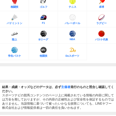
格闘技
ゴルフ
テニス
卓球
F1
バドミントン
バレーボール
ラグビー
NBA
陸上
Bリーグ
バスケ代表
学生バスケ
他競技
Doスポーツ
結果・成績・オッズなどのデータは、必ず
主催者
発行のものと照合し確認してく
ださい。
スポーツナビの競馬コンテンツのページ上に掲載されている情報の内容に関して
は万全を期しておりますが、その内容の正確性および安全性を保証するものでは
ありません。当該情報に基づいて被ったいかなる損害についても、LINEヤフー
株式会社および情報提供者は一切の責任を負いかねます。