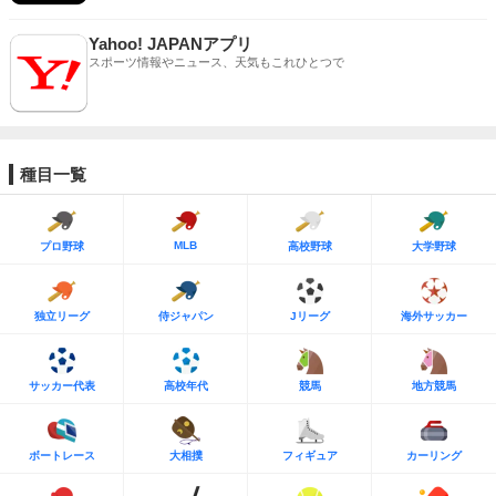
Yahoo! JAPANアプリ
スポーツ情報やニュース、天気もこれひとつで
種目一覧
MLB
プロ野球
高校野球
大学野球
独立リーグ
侍ジャパン
Jリーグ
海外サッカー
サッカー代表
高校年代
競馬
地方競馬
ボートレース
大相撲
フィギュア
カーリング