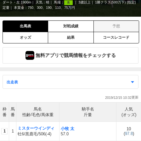
ダート・左 1900m
天気：
晴
馬場：
3歳以上
1勝クラス(500万下) [指定]
良
定量
本賞金：750、300、190、110、75万円
出馬表
対戦成績
予想
オッズ
結果
コースレコード
無料アプリで競馬情報をチェックする
2019/12/15 10:32
枠
馬
馬名
騎手名
人気
番
番
性齢/毛色/馬体重
斤量
(オッズ)
ミスターウインディ
小牧 太
10
1
1
(
97.8
)
牡6/黒鹿毛/506(-4)
57.0