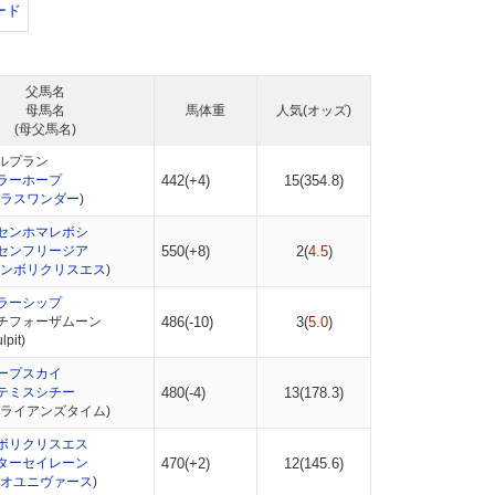
ード
父馬名
母馬名
馬体重
人気(オッズ)
(母父馬名)
ルプラン
ラーホープ
442(+4)
15(
354.8
)
ラスワンダー
)
センホマレボシ
センフリージア
550(+8)
2(
4.5
)
ンボリクリスエス
)
ラーシップ
チフォーザムーン
486(-10)
3(
5.0
)
pit)
ープスカイ
テミスシチー
480(-4)
13(
178.3
)
ブライアンズタイム)
ボリクリスエス
ターセイレーン
470(+2)
12(
145.6
)
オユニヴァース
)