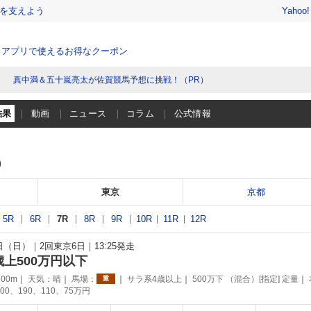
を支えよう
Yahoo
、アプリで使えるお得なクーポン
真中満＆五十嵐亮太が佐賀競馬予想に挑戦！（PR）
結果
動画
ニュース
コラム
公式情報
）
東京
京都
5R
6R
7R
8R
9R
10R
11R
12R
5日（日）
2回東京6日
13:25発走
歳上500万円以下
00m
天気：
晴
馬場：
サラ系4歳以上
500万下 （混合）[指定] 定量
重
00、190、110、75万円