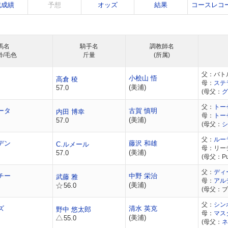
戦成績
予想
オッズ
結果
コースレコ
馬名
騎手名
調教師名
齢/毛色
斤量
(所属)
父：バト
小桧山 悟
高倉 稜
母：
ステ
(美浦)
57.0
(母父：
グ
父：
トー
ータ
古賀 慎明
内田 博幸
母：
トー
(美浦)
57.0
(母父：
シ
父：
ルー
デン
藤沢 和雄
C.ルメール
母：リー
(美浦)
57.0
(母父：Pul
父：
ディ
チー
中野 栄治
武藤 雅
母：
アル
(美浦)
56.0
(母父：
父：
シン
ズ
清水 英克
野中 悠太郎
母：
マス
(美浦)
55.0
(母父：
ネ