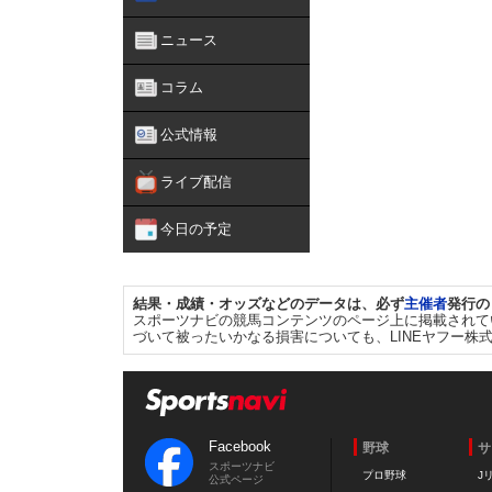
ニュース
コラム
公式情報
ライブ配信
今日の予定
結果・成績・オッズなどのデータは、必ず
主催者
発行の
スポーツナビの競馬コンテンツのページ上に掲載されて
づいて被ったいかなる損害についても、LINEヤフー株
Facebook
野球
サ
スポーツナビ
プロ野球
J
公式ページ