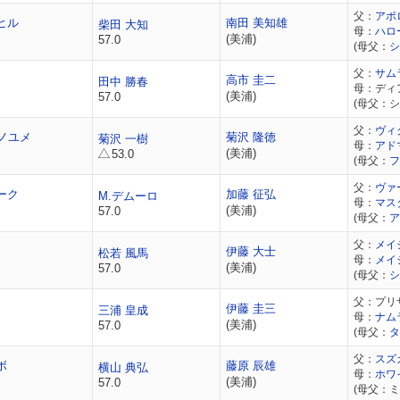
父：
アポ
ヒル
南田 美知雄
柴田 大知
母：
ハロ
(美浦)
57.0
(母父：
シ
父：
サム
高市 圭二
田中 勝春
母：ディ
(美浦)
57.0
(母父：シ
父：
ヴィ
ノユメ
菊沢 隆徳
菊沢 一樹
母：
アド
(美浦)
53.0
(母父：
フ
父：
ヴァ
ーク
加藤 征弘
M.デムーロ
母：
マス
(美浦)
57.0
(母父：
ア
父：
メイ
伊藤 大士
松若 風馬
母：
メイ
(美浦)
57.0
(母父：
シ
父：プリ
伊藤 圭三
三浦 皇成
母：
ナム
(美浦)
57.0
(母父：
タ
父：
スズ
ボ
藤原 辰雄
横山 典弘
母：
ホワ
(美浦)
57.0
(母父：ミ