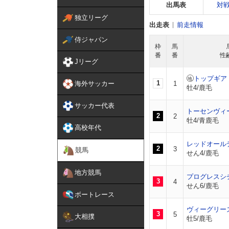
出馬表
対
独立リーグ
出走表
前走情報
侍ジャパン
枠
馬
番
番
性
Jリーグ
トップギア
1
海外サッカー
1
牡4/鹿毛
サッカー代表
トーセンヴィ
2
2
牡4/青鹿毛
高校年代
レッドオール
2
3
競馬
せん4/鹿毛
地方競馬
プログレスシ
3
4
せん6/鹿毛
ボートレース
ヴィーグリー
3
5
大相撲
牡5/鹿毛