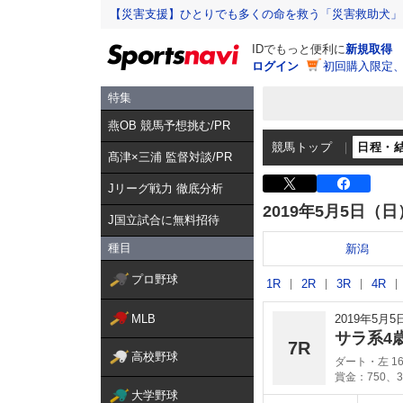
【災害支援】ひとりでも多くの命を救う「災害救助犬」
IDでもっと便利に
新規取得
ログイン
初回購入限定
特集
燕OB 競馬予想挑む/PR
競馬トップ
日程・
髙津×三浦 監督対談/PR
Jリーグ戦力 徹底分析
2019年5月5日（日
J国立試合に無料招待
種目
新潟
プロ野球
1R
2R
3R
4R
MLB
2019年5月
サラ系4
7R
高校野球
ダート・左 16
賞金：750、3
大学野球