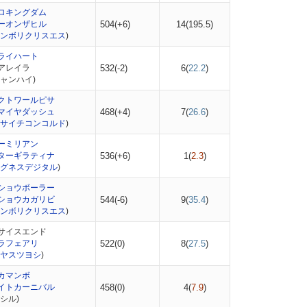
ロキングダム
ーオンザヒル
504(+6)
14(
195.5
)
ンボリクリスエス
)
ライハート
アレイラ
532(-2)
6(
22.2
)
ャンハイ)
クトワールピサ
マイヤダッシュ
468(+4)
7(
26.6
)
サイチコンコルド
)
ーミリアン
ターギラティナ
536(+6)
1(
2.3
)
グネスデジタル
)
ショウボーラー
ショウカガリビ
544(-6)
9(
35.4
)
ンボリクリスエス
)
サイスエンド
ラフェアリ
522(0)
8(
27.5
)
ヤスツヨシ
)
カマンボ
イトカーニバル
458(0)
4(
7.9
)
シル)