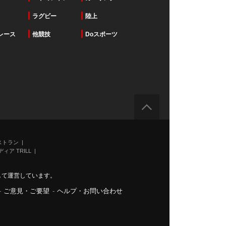
ラグビー
陸上
レース
他競技
Doスポーツ
ストラン
ィア TRILL
力して運営しています。
-
ご意見・ご要望
-
ヘルプ・お問い合わせ