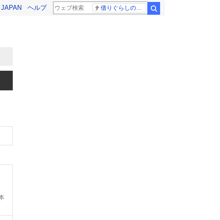
! JAPAN
ヘルプ
借りぐらしのアリエッティ 耳をすませば
検索
本