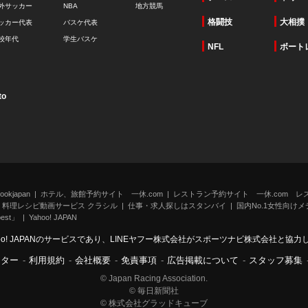
外サッカー
NBA
地方競馬
格闘技
大相撲
ッカー代表
バスケ代表
校年代
学生バスケ
NFL
ボート
to
kjapan
ホテル、旅館予約サイト 一休.com
レストラン予約サイト 一休.com レ
料理レシピ動画サービス クラシル
仕事・求人探しはスタンバイ
国内No.1女性向けメデ
st」
Yahoo! JAPAN
oo! JAPANのサービスであり、LINEヤフー株式会社がスポーツナビ株式会社と協
ンター
-
利用規約
-
会社概要
-
免責事項
-
広告掲載について
-
スタッフ募集
© Japan Racing Association.
© 毎日新聞社
© 株式会社グラッドキューブ