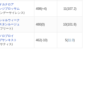
ドカナロア
ンジブロッサム
498(+4)
11(
107.2
)
サンデーサイレンス)
シャルウィーク
スタンルージュ
480(0)
10(
101.8
)
フリート)
ノロブロイ
プサンキスト
462(-10)
5(
11.0
)
サティス)