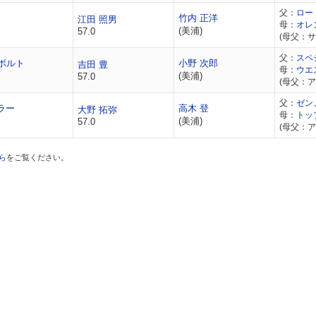
父：
ロー
竹内 正洋
江田 照男
母：
オレ
(美浦)
57.0
(母父：
父：
スペ
ボルト
小野 次郎
吉田 豊
母：
ウエ
(美浦)
57.0
(母父：ア
父：
ゼン
ラー
高木 登
大野 拓弥
母：
トッ
(美浦)
57.0
(母父：ア
ら
をご覧ください。