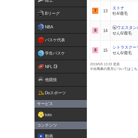
陸上
エトナ
7
13
Bリーグ
牡4/鹿毛
NBA
ウエスタン
8
14
せん6/鹿毛
バスケ代表
シトラスクー
8
15
せん6/鹿毛
学生バスケ
2019/5/5 13:33
NFL
※出馬表の見方については
こち
他競技
Doスポーツ
サービス
toto
コンテンツ
動画