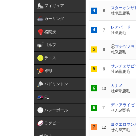
フィギュア
スターオンザ
4
6
牡4/黒鹿毛
カーリング
レアバード
4
7
格闘技
牡4/鹿毛
ゴルフ
マナツノヨ
5
8
牝5/鹿毛
テニス
サンチェサピ
5
9
卓球
牡5/黒鹿毛
バドミントン
カナメ
6
10
牡4/青鹿毛
F1
ディアライゼ
6
11
バレーボール
せん5/栗毛
ラグビー
ヨクエロマン
7
12
せん6/芦毛