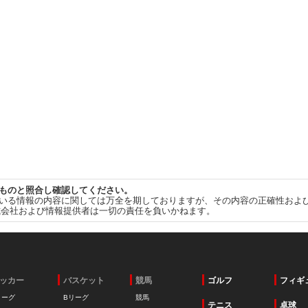
ものと照合し確認してください。
いる情報の内容に関しては万全を期しておりますが、その内容の正確性およ
式会社および情報提供者は一切の責任を負いかねます。
ッカー
バスケット
競馬
ゴルフ
フィギ
リーグ
Bリーグ
競馬
テニス
卓球