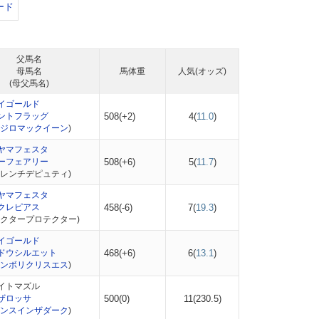
ード
父馬名
母馬名
馬体重
人気(オッズ)
(母父馬名)
イゴールド
ントフラッグ
508(+2)
4(
11.0
)
ジロマックイーン
)
ヤマフェスタ
ーフェアリー
508(+6)
5(
11.7
)
フレンチデピュティ)
ヤマフェスタ
クレピアス
458(-6)
7(
19.3
)
ヘクタープロテクター)
イゴールド
ドウシルエット
468(+6)
6(
13.1
)
ンボリクリスエス
)
イトマズル
ザロッサ
500(0)
11(
230.5
)
ンスインザダーク
)