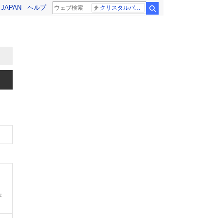
! JAPAN
ヘルプ
クリスタルパレス 冨安健洋
検索
本