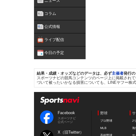
ニュース
コラム
公式情報
ライブ配信
今日の予定
結果・成績・オッズなどのデータは、必ず
主催者
発行の
スポーツナビの競馬コンテンツのページ上に掲載されて
づいて被ったいかなる損害についても、LINEヤフー株
Facebook
野球
サ
スポーツナビ
プロ野球
J
公式ページ
MLB
海
X（旧Twitter）
高校野球
サ