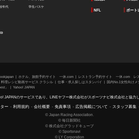
校年代
学生バスケ
NFL
ボート
to
kjapan
ホテル、旅館予約サイト 一休.com
レストラン予約サイト 一休.com レ
料理レシピ動画サービス クラシル
仕事・求人探しはスタンバイ
国内No.1女性向けメデ
st」
Yahoo! JAPAN
oo! JAPANのサービスであり、LINEヤフー株式会社がスポーツナビ株式会社と協
ンター
-
利用規約
-
会社概要
-
免責事項
-
広告掲載について
-
スタッフ募集
© Japan Racing Association.
© 毎日新聞社
© 株式会社グラッドキューブ
© Sportsnavi
© LY Corporation