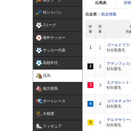
出馬表
対
侍ジャパン
出走表
前走情報
Jリーグ
枠
馬
番
番
性
海外サッカー
ゴールドフラ
1
1
サッカー代表
牡4/黒鹿毛
高校年代
アテンフェス
2
2
牡6/栗毛
競馬
エクセレント
3
3
牡6/鹿毛
地方競馬
ボートレース
コウキチョウ
4
4
牡6/鹿毛
大相撲
デルマサリー
5
5
牝8/鹿毛
フィギュア