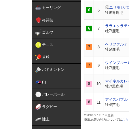
エリモジパ
カーリング
6
6
牡9/青鹿毛
格闘技
ララエクラテ
6
7
牡7/鹿毛
ゴルフ
ヘリファルテ
テニス
7
8
牡5/鹿毛
卓球
ウインブルー
7
9
牡7/鹿毛
バドミントン
マイネルカレ
F1
8
10
牡7/黒鹿毛
バレーボール
アイスバブル
8
11
牡4/芦毛
ラグビー
2019/1/27 15:19
陸上
※出馬表の見方については
こち