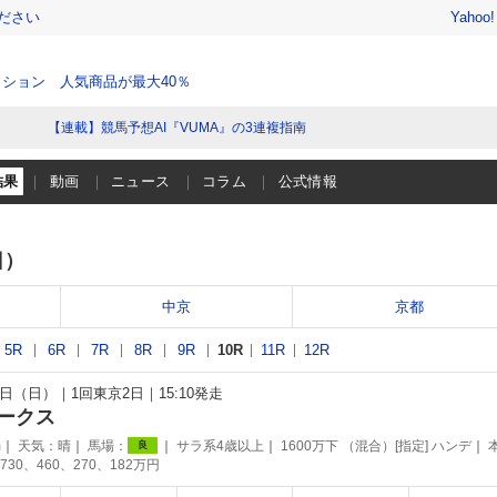
ださい
Yahoo
ション 人気商品が最大40％
【連載】競馬予想AI『VUMA』の3連複指南
結果
動画
ニュース
コラム
公式情報
日）
中京
京都
5R
6R
7R
8R
9R
10R
11R
12R
27日（日）
1回東京2日
15:10発走
ークス
m
天気：
晴
馬場：
サラ系4歳以上
1600万下 （混合）[指定] ハンデ
良
730、460、270、182万円