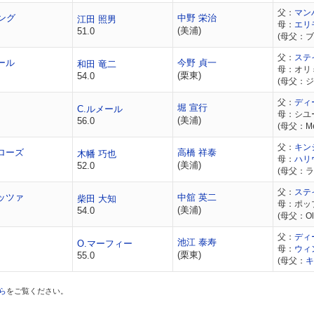
父：
マン
ング
中野 栄治
江田 照男
母：
エリ
(美浦)
51.0
(母父：
父：
ステ
ール
今野 貞一
和田 竜二
母：オリ
(栗東)
54.0
(母父：
父：
ディ
堀 宣行
C.ルメール
母：シユ
(美浦)
56.0
(母父：Me
父：
キン
ローズ
高橋 祥泰
木幡 巧也
母：
ハリ
(美浦)
52.0
(母父：ラ
父：
ステ
ッツァ
中舘 英二
柴田 大知
母：ポッ
(美浦)
54.0
(母父：Old 
父：
ディ
池江 泰寿
O.マーフィー
母：
ウィ
(栗東)
55.0
(母父：
キ
ら
をご覧ください。