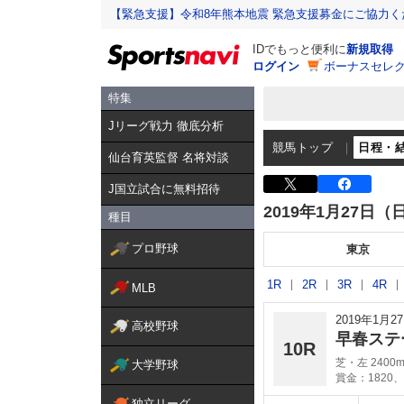
【緊急支援】令和8年熊本地震 緊急支援募金にご協力く
IDでもっと便利に
新規取得
ログイン
ボーナスセレク
特集
Jリーグ戦力 徹底分析
競馬トップ
日程・
仙台育英監督 名将対談
J国立試合に無料招待
2019年1月27日（
種目
プロ野球
東京
1R
2R
3R
4R
MLB
2019年1月
高校野球
早春ステ
10R
芝・左 2400
大学野球
賞金：1820、
独立リーグ