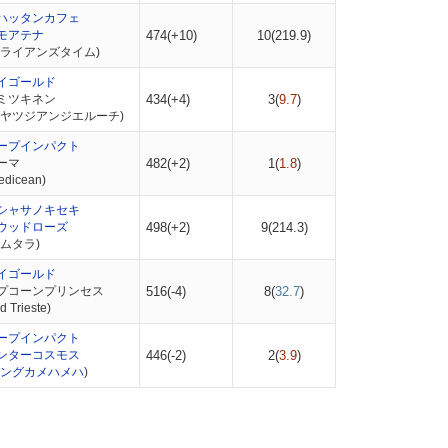
ハッタンカフェ
モアテナ
474(+10)
10(
219.9
)
ブライアンズタイム)
イゴールド
ミツキネン
434(+4)
3(
9.7
)
ジヤツジアンジエルーチ)
ープインパクト
ーマ
482(+2)
1(
1.8
)
dicean)
シャサノキセキ
ウッドローズ
498(+2)
9(
214.3
)
ムタラ)
イゴールド
プコーンプリンセス
516(-4)
8(
32.7
)
Trieste)
ープインパクト
ンターコスモス
446(-2)
2(
3.9
)
ングカメハメハ
)