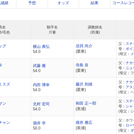
戦成績
予想
オッズ
結果
コースレコ
馬名
騎手名
調教師名
齢/毛色
斤量
(所属)
父：
ステ
ッグ
須貝 尚介
横山 典弘
母：
ポイ
(栗東)
54.0
(母父：
メ
父：
ナカ
タ
寺島 良
武藤 雅
母：
ニュ
(栗東)
54.0
(母父：
父：
ナカ
ミスズ
藤沢 則雄
内田 博幸
母：
アス
(栗東)
54.0
(母父：
父：
ステ
サン
和田 正一郎
北村 宏司
母：
シャ
(美浦)
54.0
(母父：
シ
父：ホワ
チャン
堀井 雅広
酒井 学
母：
ロー
(美浦)
50.0
(母父：
ダ