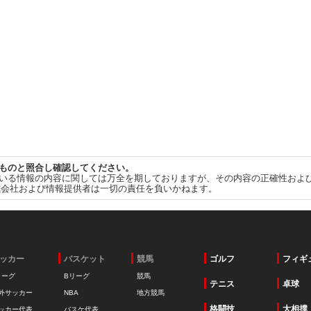
ものと照合し確認してください。
いる情報の内容に関しては万全を期しておりますが、その内容の正確性およ
式会社および情報提供者は一切の責任を負いかねます。
ッカー
バスケット
競馬
ゴルフ
フィギ
リーグ
Bリーグ
競馬
テニス
卓球
外サッカー
NBA
地方競馬
格闘技
大相撲
ッカー代表
バスケ代表