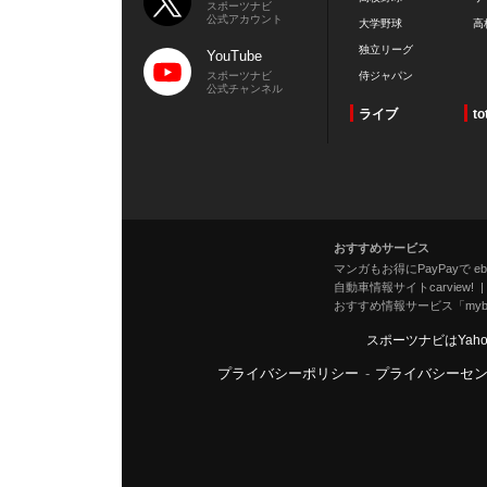
スポーツナビ
公式アカウント
大学野球
高
独立リーグ
YouTube
スポーツナビ
侍ジャパン
公式チャンネル
ライブ
to
おすすめサービス
マンガもお得にPayPayで eboo
自動車情報サイトcarview!
おすすめ情報サービス「mybe
スポーツナビはYah
プライバシーポリシー
-
プライバシーセ