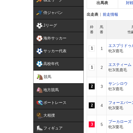
出馬表
対
侍ジャパン
出走表
前走情報
Jリーグ
枠
馬
番
番
性
海外サッカー
エスプリドゥ
1
1
サッカー代表
牝3/鹿毛
高校年代
エスティーム
1
2
牡3/黒鹿毛
競馬
サンシロウ
2
3
牡3/鹿毛
地方競馬
ボートレース
フォーエバー
2
4
牝3/栗毛
大相撲
プーカローズ
3
5
牝3/栗毛
フィギュア