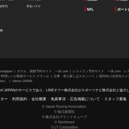
校年代
学生バスケ
NFL
ボート
to
kjapan
ホテル、旅館予約サイト 一休.com
レストラン予約サイト 一休.com レ
料理レシピ動画サービス クラシル
仕事・求人探しはスタンバイ
国内No.1女性向けメデ
st」
Yahoo! JAPAN
oo! JAPANのサービスであり、LINEヤフー株式会社がスポーツナビ株式会社と協
ンター
-
利用規約
-
会社概要
-
免責事項
-
広告掲載について
-
スタッフ募集
© Japan Racing Association.
© 毎日新聞社
© 株式会社グラッドキューブ
© Sportsnavi
© LY Corporation