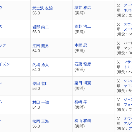
父：
アー
ウ
堀井 雅広
武士沢 友治
母：
ネバ
(美浦)
56.0
(母父：
父：
スウ
ス
萱野 浩二
岩部 純二
母：
ヌー
(美浦)
56.0
(母父：Sto
父：ハー
ック
本間 忍
江田 照男
母：マジ
(美浦)
54.0
(母父：Dan
父：
フサ
イズン
石栗 龍彦
的場 勇人
母：
トミ
(美浦)
54.0
(母父：
父：
シン
レ
栗田 博憲
柴田 善臣
母：
ヤマ
(美浦)
56.0
(母父：
父：
ジャ
ム
柄崎 孝
村田 一誠
母：
フォ
(美浦)
54.0
(母父：
父：
オウ
ト
松山 将樹
松岡 正海
母：
アル
(美浦)
56.0
(母父：
ア