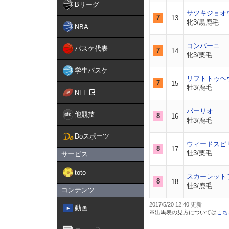
Bリーグ
サツキジョオ
7
13
牝3/黒鹿毛
NBA
コンパーニ
バスケ代表
7
14
牝3/栗毛
学生バスケ
リフトトゥヘ
7
15
牡3/鹿毛
NFL
パーリオ
他競技
8
16
牡3/鹿毛
Doスポーツ
ウィードスピ
8
17
牡3/栗毛
サービス
toto
スカーレット
8
18
牡3/鹿毛
コンテンツ
2017/5/20 12:40
動画
※出馬表の見方については
こち