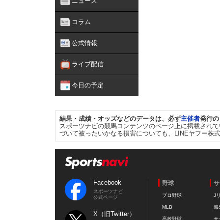
ニュース
コラム
公式情報
ライブ配信
今日の予定
結果・成績・オッズなどのデータは、必ず
主催者
発行の
スポーツナビの競馬コンテンツのページ上に掲載されて
づいて被ったいかなる損害についても、LINEヤフー株
Facebook
野球
サ
スポーツナビ
プロ野球
J
公式ページ
MLB
海
X（旧Twitter）
高校野球
サ