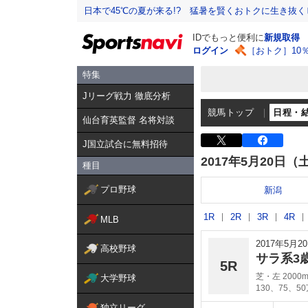
日本で45℃の夏が来る!? 猛暑を賢くおトクに生き抜く
IDでもっと便利に
新規取得
ログイン
［おトク］10
特集
Jリーグ戦力 徹底分析
競馬トップ
日程・
仙台育英監督 名将対談
J国立試合に無料招待
2017年5月20日（
種目
プロ野球
新潟
1R
2R
3R
4R
MLB
2017年5月
高校野球
サラ系3
5R
芝・左 2000
大学野球
130、75、5
独立リーグ