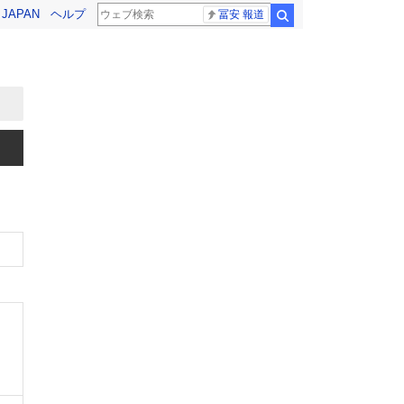
! JAPAN
ヘルプ
冨安 報道
検索
、