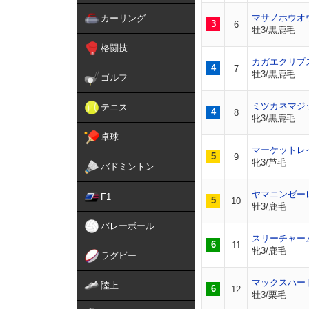
マサノホウオ
カーリング
3
6
牡3/黒鹿毛
格闘技
カガエクリプ
4
7
牡3/黒鹿毛
ゴルフ
ミツカネマジ
テニス
4
8
牝3/黒鹿毛
卓球
マーケットレ
5
9
牝3/芦毛
バドミントン
ヤマニンゼー
F1
5
10
牡3/鹿毛
バレーボール
スリーチャー
6
11
牝3/鹿毛
ラグビー
マックスハー
陸上
6
12
牡3/栗毛