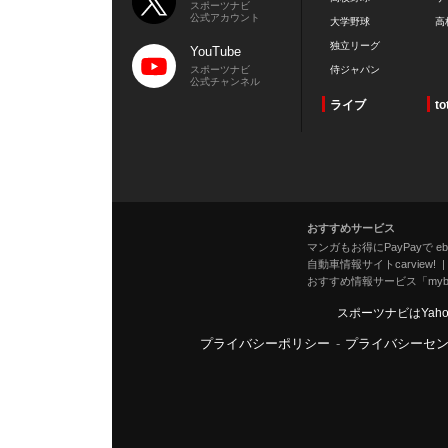
スポーツナビ
公式アカウント
大学野球
高
独立リーグ
YouTube
スポーツナビ
侍ジャパン
公式チャンネル
ライブ
to
おすすめサービス
マンガもお得にPayPayで eboo
自動車情報サイトcarview!
おすすめ情報サービス「mybe
スポーツナビはYah
プライバシーポリシー
-
プライバシーセ