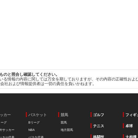
ものと照合し確認してください。
いる情報の内容に関しては万全を期しておりますが、その内容の正確性およ
式会社および情報提供者は一切の責任を負いかねます。
ッカー
バスケット
競馬
ゴルフ
フィギ
リーグ
Bリーグ
競馬
テニス
卓球
外サッカー
NBA
地方競馬
格闘技
大相撲
ッカー代表
バスケ代表