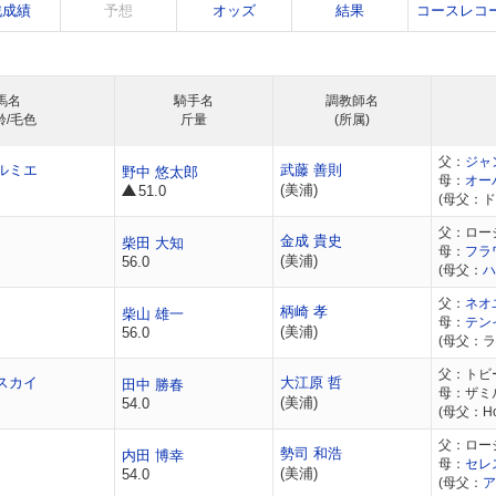
戦成績
予想
オッズ
結果
コースレコ
馬名
騎手名
調教師名
齢/毛色
斤量
(所属)
父：
ジャ
ルミエ
武藤 善則
野中 悠太郎
母：
オー
(美浦)
51.0
(母父：
父：ロー
金成 貴史
柴田 大知
母：
フラ
(美浦)
56.0
(母父：
ハ
父：
ネオ
柄崎 孝
柴山 雄一
母：
テン
(美浦)
56.0
(母父：ラ
父：トビ
スカイ
大江原 哲
田中 勝春
母：ザミ
(美浦)
54.0
(母父：Hor
父：ロー
勢司 和浩
内田 博幸
母：
セレ
(美浦)
54.0
(母父：
ア