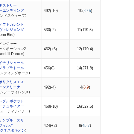
ネストリー
ーエンディング
492(-10)
10(
89.5
)
エンドスウィープ)
ィフトカレント
ヴァレジェンダ
530(-2)
11(
119.5
)
rm Bird)
ビンジャー
ックポーション2
462(+6)
12(
170.4
)
ehill Dancer)
イチリシャール
ノラブラドール
456(0)
14(
271.8
)
ハンティングホーク)
ボリクリスエス
ニンアリーナ
492(-4)
4(
8.9
)
サンデーサイレンス)
ングルポケット
ーチュネイター
468(-10)
16(
327.5
)
フォーティナイナー)
ケンブルースリ
フィルク
424(+2)
8(
45.7
)
グネスタキオン
)