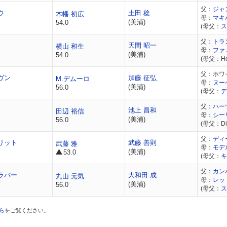
父：
ジャ
ウ
土田 稔
木幡 初広
母：
マキ
(美浦)
54.0
(母父：
ス
父：
トラ
天間 昭一
横山 和生
母：
ファ
(美浦)
54.0
(母父：Hol
父：ホワ
ヴン
加藤 征弘
M.デムーロ
母：
ヌー
(美浦)
56.0
(母父：
デ
父：
ハー
池上 昌和
田辺 裕信
母：
シー
(美浦)
56.0
(母父：Dis
父：
ディ
リット
武藤 善則
武藤 雅
母：
モデ
(美浦)
53.0
(母父：
キ
父：
カン
ラバー
大和田 成
丸山 元気
母：
レッ
(美浦)
56.0
(母父：
ス
ら
をご覧ください。