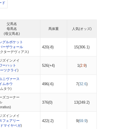
ード
父馬名
母馬名
馬体重
人気(オッズ)
(母父馬名)
ングルポケット
バーザウォール
420(-8)
15(
306.1
)
ドクターデヴィアス)
ジズインメイ
ワーハット
526(+4)
1(
2.9
)
ーツクライ
)
ユニヴァース
イムホウ
496(-6)
7(
32.6
)
ムタラ)
ーズコーナー
ル
376(0)
13(
249.2
)
atius)
ジズインメイ
スフェアリー
422(-2)
9(
69.9
)
ドマイヤベガ
)