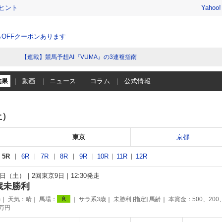
ヒント
Yahoo
％OFFクーポンあります
【連載】競馬予想AI『VUMA』の3連複指南
結果
動画
ニュース
コラム
公式情報
土）
東京
京都
5R
6R
7R
8R
9R
10R
11R
12R
20日（土）
2回東京9日
12:30発走
歳未勝利
m
天気：
晴
馬場：
サラ系3歳
未勝利 [指定] 馬齢
本賞金：500、200
良
0万円