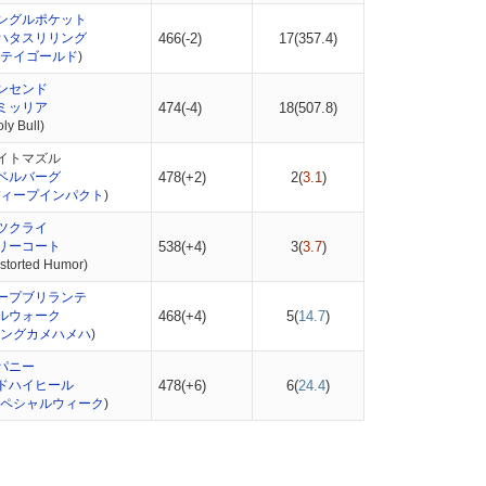
ングルポケット
ハタスリリング
466(-2)
17(
357.4
)
テイゴールド
)
ンセンド
ミッリア
474(-4)
18(
507.8
)
y Bull)
イトマズル
ベルバーグ
478(+2)
2(
3.1
)
ィープインパクト
)
ツクライ
リーコート
538(+4)
3(
3.7
)
torted Humor)
ープブリランテ
ルウォーク
468(+4)
5(
14.7
)
ングカメハメハ
)
パニー
ドハイヒール
478(+6)
6(
24.4
)
ペシャルウィーク
)