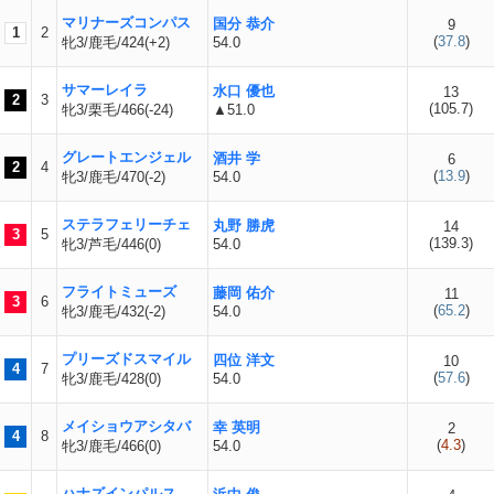
マリナーズコンパス
国分 恭介
9
1
2
(
37.8
)
牝3/鹿毛/424(+2)
54.0
サマーレイラ
水口 優也
13
2
3
(
105.7
)
牝3/栗毛/466(-24)
▲51.0
グレートエンジェル
酒井 学
6
2
4
(
13.9
)
牝3/鹿毛/470(-2)
54.0
ステラフェリーチェ
丸野 勝虎
14
3
5
(
139.3
)
牝3/芦毛/446(0)
54.0
フライトミューズ
藤岡 佑介
11
3
6
(
65.2
)
牝3/鹿毛/432(-2)
54.0
プリーズドスマイル
四位 洋文
10
4
7
(
57.6
)
牝3/鹿毛/428(0)
54.0
メイショウアシタバ
幸 英明
2
4
8
(
4.3
)
牝3/鹿毛/466(0)
54.0
ハナズインパルス