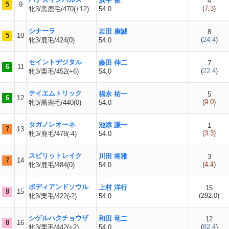
浜中 俊
4
5
9
(
7.3
)
牝3/黒鹿毛/470(+12)
54.0
シナーラ
岩田 康誠
8
5
10
(
24.4
)
牝3/鹿毛/424(0)
54.0
セイントデジタル
藤田 伸二
7
6
11
(
22.4
)
牝3/栗毛/452(+6)
54.0
テイエムトリック
福永 祐一
5
6
12
(
9.0
)
牝3/黒鹿毛/440(0)
54.0
タガノレオーネ
池添 謙一
1
7
13
(
3.3
)
牝3/鹿毛/478(-4)
54.0
スピリットレイク
川田 将雅
3
7
14
(
4.4
)
牝3/鹿毛/484(0)
54.0
ボディアンドソウル
上村 洋行
15
8
15
(
292.0
)
牝3/栗毛/422(-2)
54.0
シゲルハクチョウザ
和田 竜二
12
8
16
(
82.4
)
牝3/栗毛/442(+2)
54.0