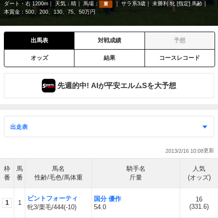
ダート・右 1200m
天気：
晴
馬場：
サラ系3歳
未勝利 牝 [指定] 馬齢
重
本賞金：500、200、130、75、50万円
出馬表
対戦成績
予想
オッズ
結果
コースレコード
先週的中! AIが平安エルムSを大予想
2013/2/16 10:08
枠
馬
馬名
騎手名
人気
番
番
性齢/毛色/馬体重
斤量
(オッズ)
ビントフォーティ
国分 優作
16
1
1
(
331.6
)
牝3/栗毛/444(-10)
54.0