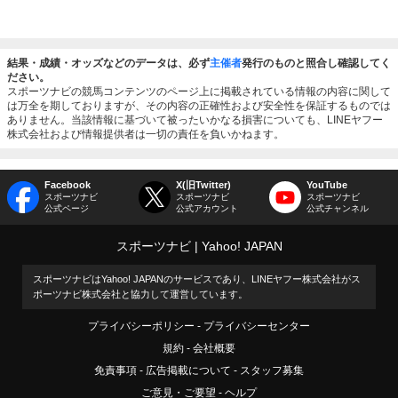
結果・成績・オッズなどのデータは、必ず
主催者
発行のものと照合し確認してく
ださい。
スポーツナビの競馬コンテンツのページ上に掲載されている情報の内容に関して
は万全を期しておりますが、その内容の正確性および安全性を保証するものでは
ありません。当該情報に基づいて被ったいかなる損害についても、LINEヤフー
株式会社および情報提供者は一切の責任を負いかねます。
Facebook
X(旧Twitter)
YouTube
スポーツナビ
スポーツナビ
スポーツナビ
公式ページ
公式アカウント
公式チャンネル
スポーツナビ
Yahoo! JAPAN
スポーツナビはYahoo! JAPANのサービスであり、LINEヤフー株式会社がス
ポーツナビ株式会社と協力して運営しています。
プライバシーポリシー
プライバシーセンター
規約
会社概要
免責事項
広告掲載について
スタッフ募集
ご意見・ご要望
ヘルプ