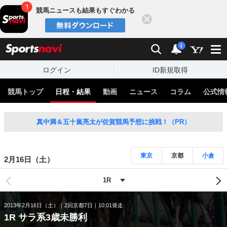
競馬ニュースも結果もすぐわかる
閉じる
スポーツナビ
検索
通知
i
ログイン
ID新規取得
競馬トップ
日程・結果
動画
ニュース
コラム
公式情
真中満＆五十嵐亮太が佐賀競馬予想に挑戦！（PR）
東京
京都
小倉
2月16日（土）
2013年2月16日（土）
2回京都7日
10:01発走
1R サラ系3歳未勝利