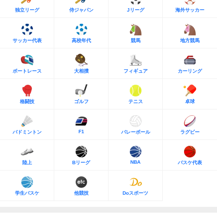
独立リーグ
侍ジャパン
Jリーグ
海外サッカー
サッカー代表
高校年代
競馬
地方競馬
ボートレース
大相撲
フィギュア
カーリング
格闘技
ゴルフ
テニス
卓球
F1
バドミントン
バレーボール
ラグビー
NBA
陸上
Bリーグ
バスケ代表
学生バスケ
他競技
Doスポーツ