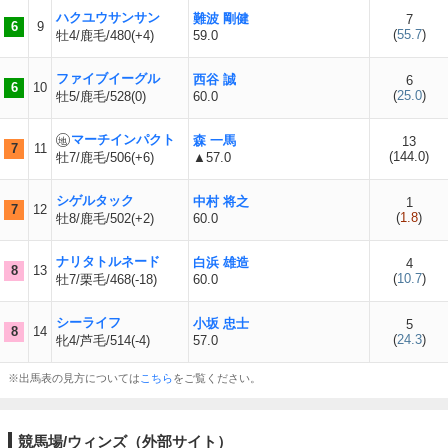
ハクユウサンサン
難波 剛健
7
6
9
(
55.7
)
牡4/鹿毛/480(+4)
59.0
ファイブイーグル
西谷 誠
6
6
10
(
25.0
)
牡5/鹿毛/528(0)
60.0
マーチインパクト
森 一馬
13
7
11
(
144.0
)
牡7/鹿毛/506(+6)
▲57.0
シゲルタック
中村 将之
1
7
12
(
1.8
)
牡8/鹿毛/502(+2)
60.0
ナリタトルネード
白浜 雄造
4
8
13
(
10.7
)
牡7/栗毛/468(-18)
60.0
シーライフ
小坂 忠士
5
8
14
(
24.3
)
牝4/芦毛/514(-4)
57.0
※出馬表の見方については
こちら
をご覧ください。
競馬場/ウィンズ（外部サイト）