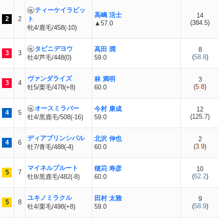
ティーケイラビッ
高嶋 活士
14
2
2
ト
(
384.5
)
▲57.0
牝4/鹿毛/458(-10)
タビニデヨウ
高田 潤
8
3
3
(
58.8
)
牡4/芦毛/448(0)
59.0
ヴァンダライズ
林 満明
3
3
4
(
5.8
)
牡5/栗毛/478(+8)
60.0
オースミラバー
今村 康成
12
4
5
(
125.7
)
牡4/黒鹿毛/508(-16)
59.0
ディアプリンシパル
北沢 伸也
2
4
6
(
3.9
)
牡7/青毛/488(-4)
60.0
マイネルプルート
穂苅 寿彦
10
5
7
(
62.2
)
牡8/黒鹿毛/482(-8)
60.0
ユキノミラクル
田村 太雅
9
5
8
(
58.9
)
牡4/栗毛/498(+8)
59.0