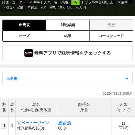
障害・芝→ダート 2910m
天気：
晴
馬場：
サラ系障害4歳以上
未勝利
良
（混合） 定量
本賞金：700、280、180、110、70万円
出馬表
対戦成績
予想
オッズ
結果
コースレコード
無料アプリで競馬情報をチェックする
2012/4/21 11:39
枠
馬
馬名
騎手名
人気
番
番
性齢/毛色/馬体重
斤量
(オッズ)
ベートーヴェン
黒岩 悠
11
1
1
(
70.8
)
牡7/鹿毛/516(0)
60.0