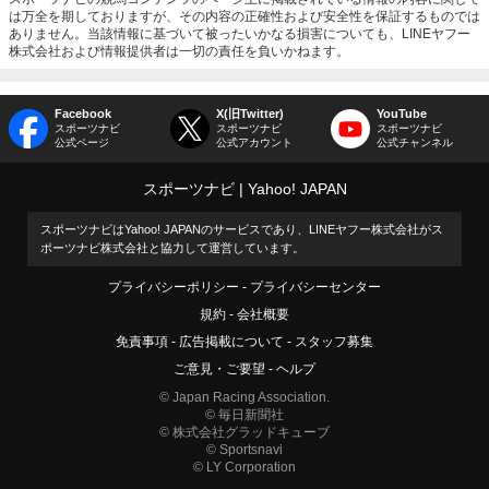
は万全を期しておりますが、その内容の正確性および安全性を保証するものでは
ありません。当該情報に基づいて被ったいかなる損害についても、LINEヤフー
株式会社および情報提供者は一切の責任を負いかねます。
Facebook
X(旧Twitter)
YouTube
スポーツナビ
スポーツナビ
スポーツナビ
公式ページ
公式アカウント
公式チャンネル
スポーツナビ
Yahoo! JAPAN
スポーツナビはYahoo! JAPANのサービスであり、LINEヤフー株式会社がス
ポーツナビ株式会社と協力して運営しています。
プライバシーポリシー
プライバシーセンター
規約
会社概要
免責事項
広告掲載について
スタッフ募集
ご意見・ご要望
ヘルプ
© Japan Racing Association.
© 毎日新聞社
© 株式会社グラッドキューブ
© Sportsnavi
© LY Corporation