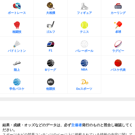
ボートレース
大相撲
フィギュア
カーリング
格闘技
ゴルフ
テニス
卓球
F1
バドミントン
バレーボール
ラグビー
NBA
陸上
Bリーグ
バスケ代表
学生バスケ
他競技
Doスポーツ
結果・成績・オッズなどのデータは、必ず
主催者
発行のものと照合し確認してく
ださい。
スポーツナビの競馬コンテンツのページ上に掲載されている情報の内容に関して