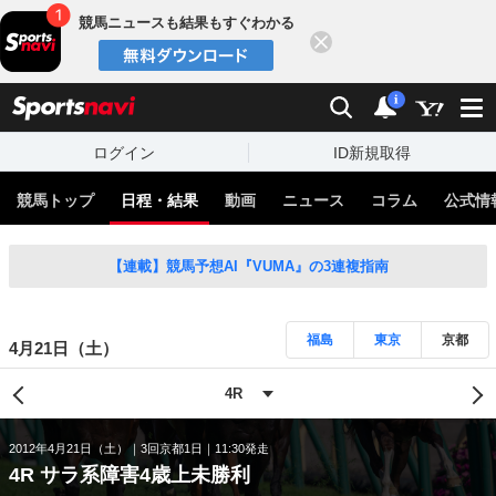
競馬ニュースも結果もすぐわかる
閉じる
スポーツナビ
検索
通知
i
ログイン
ID新規取得
競馬トップ
日程・結果
動画
ニュース
コラム
公式情
【連載】競馬予想AI『VUMA』の3連複指南
福島
東京
京都
4月21日（土）
2012年4月21日（土）
3回京都1日
11:30発走
4R サラ系障害4歳上未勝利