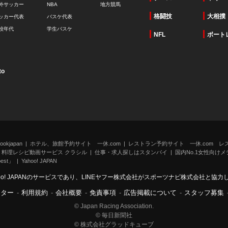
外サッカー
NBA
地方競馬
格闘技
大相撲
ッカー代表
バスケ代表
校年代
学生バスケ
NFL
ボート
to
kjapan
ホテル、旅館予約サイト 一休.com
レストラン予約サイト 一休.com レ
料理レシピ動画サービス クラシル
仕事・求人探しはスタンバイ
国内No.1女性向けメデ
st」
Yahoo! JAPAN
oo! JAPANのサービスであり、LINEヤフー株式会社がスポーツナビ株式会社と協
ンター
-
利用規約
-
会社概要
-
免責事項
-
広告掲載について
-
スタッフ募集
© Japan Racing Association.
© 毎日新聞社
© 株式会社グラッドキューブ