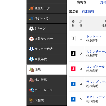
出馬表
対
独立リーグ
出走表
前走情報
侍ジャパン
枠
馬
番
番
性
Jリーグ
トットート
1
海外サッカー
1
牝3/鹿毛
サッカー代表
カシノチャー
2
2
牝3/鹿毛
高校年代
ロンダドール
3
3
競馬
牝3/鹿毛
地方競馬
サウンズファ
4
4
牝3/鹿毛
ボートレース
カネトシデン
4
5
大相撲
牝3/鹿毛