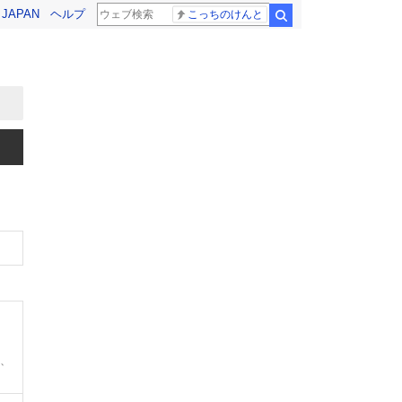
! JAPAN
ヘルプ
こっちのけんと
検索
0、