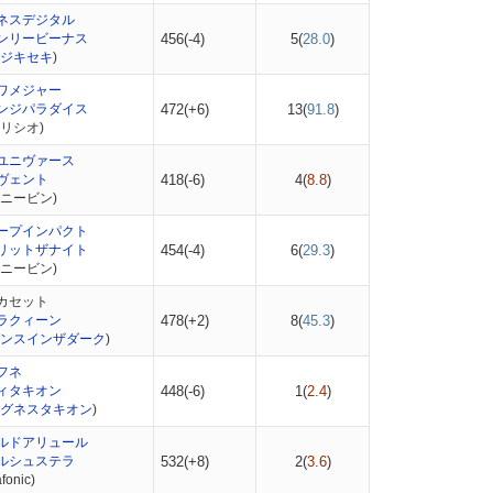
ネスデジタル
ンリービーナス
456(-4)
5(
28.0
)
ジキセキ
)
ワメジャー
ンジパラダイス
472(+6)
13(
91.8
)
リシオ)
ユニヴァース
ヴェント
418(-6)
4(
8.8
)
ニービン)
ープインパクト
リットザナイト
454(-4)
6(
29.3
)
ニービン)
カセット
ラクィーン
478(+2)
8(
45.3
)
ンスインザダーク
)
フネ
ィタキオン
448(-6)
1(
2.4
)
グネスタキオン
)
ルドアリュール
ルシュステラ
532(+8)
2(
3.6
)
onic)