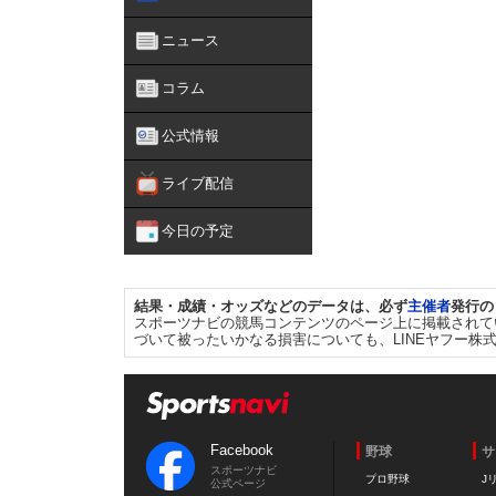
ニュース
コラム
公式情報
ライブ配信
今日の予定
結果・成績・オッズなどのデータは、必ず
主催者
発行の
スポーツナビの競馬コンテンツのページ上に掲載されて
づいて被ったいかなる損害についても、LINEヤフー株
Facebook
野球
サ
スポーツナビ
プロ野球
J
公式ページ