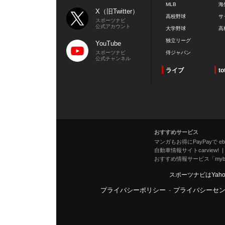
MLB
海
X（旧Twitter）
高校野球
サ
スポーツナビ
公式アカウント
大学野球
高
独立リーグ
YouTube
スポーツナビ
侍ジャパン
公式チャンネル
ライブ
to
おすすめサービス
マンガもお得にPayPayで eboo
自動車情報サイトcarview!
おすすめ情報サービス「mybe
スポーツナビはYah
プライバシーポリシー
-
プライバシーセ