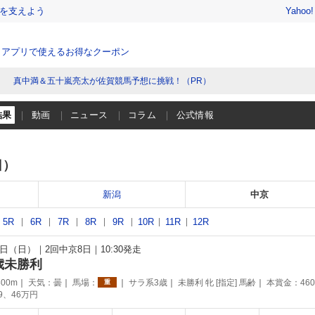
を支えよう
Yahoo
、アプリで使えるお得なクーポン
真中満＆五十嵐亮太が佐賀競馬予想に挑戦！（PR）
結果
動画
ニュース
コラム
公式情報
日）
新潟
中京
5R
6R
7R
8R
9R
10R
11R
12R
22日（日）
2回中京8日
10:30発走
歳未勝利
00m
天気：
曇
馬場：
サラ系3歳
未勝利 牝 [指定] 馬齢
本賞金：46
重
69、46万円