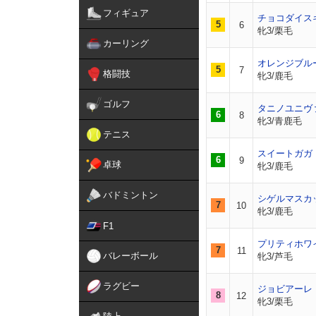
フィギュア
チョコダイス
5
6
牝3/栗毛
カーリング
オレンジブル
5
7
格闘技
牝3/鹿毛
ゴルフ
タニノユニヴ
6
8
牝3/青鹿毛
テニス
スイートガガ
6
9
卓球
牝3/鹿毛
バドミントン
シゲルマスカ
7
10
牝3/鹿毛
F1
プリティホワ
7
11
バレーボール
牝3/芦毛
ラグビー
ジョビアーレ
8
12
牝3/栗毛