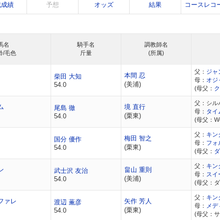
戦成績
予想
オッズ
結果
コースレコ
馬名
騎手名
調教師名
齢/毛色
斤量
(所属)
父：
ジャ
本間 忍
柴田 大知
母：
オジ
(美浦)
54.0
(母父：
ク
父：シル
ム
境 直行
尾島 徹
母：
タイ
(栗東)
54.0
(母父：Wo
父：
キン
梅田 智之
国分 優作
母：
フォ
(栗東)
54.0
(母父：
ダ
父：
キン
ン
畠山 重則
武士沢 友治
母：
スイ
(美浦)
54.0
(母父：
父：
キン
ファレ
矢作 芳人
渡辺 薫彦
母：
メデ
(栗東)
54.0
(母父：