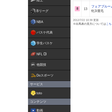
陸上
フェアブルー
8
13
Bリーグ
牝3/鹿毛
2012/7/22 10:39
NBA
※出馬表の見方については
こち
バスケ代表
学生バスケ
NFL
他競技
Doスポーツ
サービス
toto
コンテンツ
動画