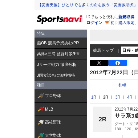
【災害支援】ひとりでも多くの命を救う「災害救助犬」
IDでもっと便利に
新規取得
ログイン
初回購入限定
特集
燕OB 競馬予想挑む/PR
競馬トップ
日程・
髙津×三浦 監督対談/PR
Jリーグ戦力 徹底分析
2012年7月22日（
J国立試合に無料招待
種目
札幌
プロ野球
1R
2R
3R
4R
MLB
2012年7月
サラ系3
2R
高校野球
ダート・左 18
180、120、
大学野球