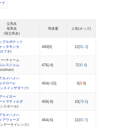
ード
父馬名
母馬名
馬体重
人気(オッズ)
(母父馬名)
ングルポケット
ャッタモンセ
440(0)
12(
91.3
)
ロフネ
)
バーチャーム
ムレスジェム
476(-4)
7(
30.4
)
odman)
グカメハメハ
ルクローレ
454(+10)
3(
3.9
)
ンスインザダーク
)
グヘイロー
ートマティルダ
458(-8)
10(
79.6
)
ダンスホール)
グカメハメハ
ィアウォーズ
464(-6)
11(
83.7
)
サンデーサイレンス)