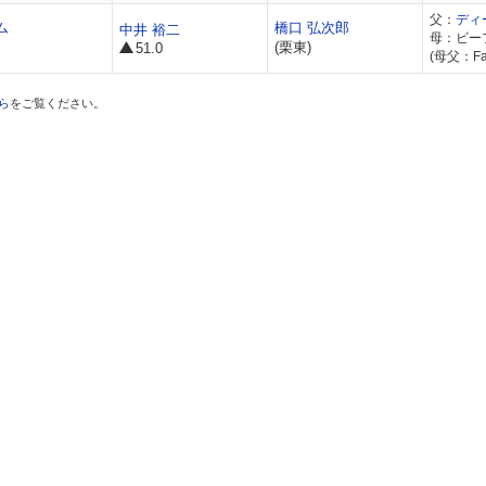
父：
ディ
ム
橋口 弘次郎
中井 裕二
母：ビー
(栗東)
51.0
(母父：Fas
ら
をご覧ください。