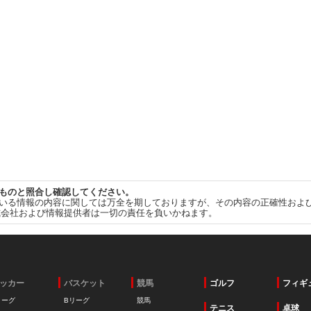
ものと照合し確認してください。
いる情報の内容に関しては万全を期しておりますが、その内容の正確性およ
式会社および情報提供者は一切の責任を負いかねます。
ッカー
バスケット
競馬
ゴルフ
フィギ
リーグ
Bリーグ
競馬
テニス
卓球