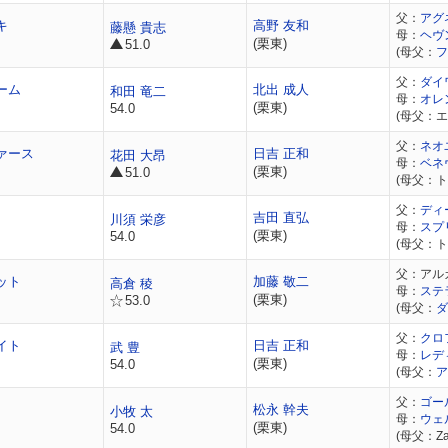
父：
アグ
キ
高野 友和
藤懸 貴志
母：
ヘヴ
(栗東)
51.0
(母父：
フ
父：
ダイ
ーム
北出 成人
和田 竜二
母：
オレ
(栗東)
54.0
(母父：エ
父：
ネオ
ァース
日吉 正和
花田 大昂
母：
ベネ
(栗東)
51.0
(母父：ト
父：
ディ
吉田 直弘
川須 栄彦
母：
スプ
(栗東)
54.0
(母父：ト
父：アル
ット
加藤 敬二
高倉 稜
母：
ステ
(栗東)
53.0
(母父：
ダ
父：
クロ
イト
日吉 正和
武 豊
母：
レデ
(栗東)
54.0
(母父：
ア
父：
ゴー
松永 幹夫
小牧 太
母：
ウェ
(栗東)
54.0
(母父：Zaf