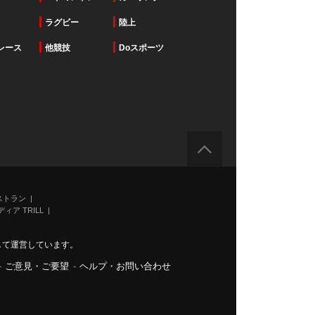
ラグビー
陸上
レース
他競技
Doスポーツ
ストラン
ィア TRILL
力して運営しています。
-
ご意見・ご要望
-
ヘルプ・お問い合わせ