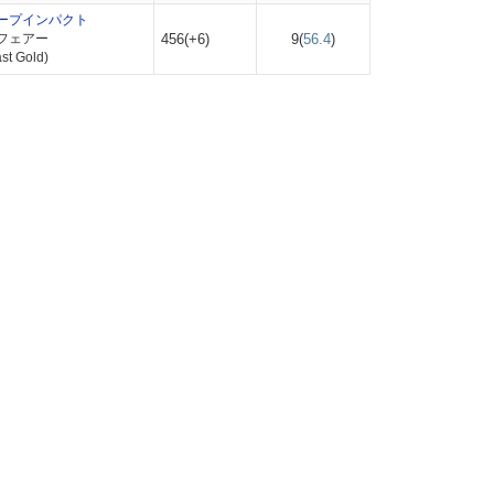
ープインパクト
フェアー
456(+6)
9(
56.4
)
t Gold)