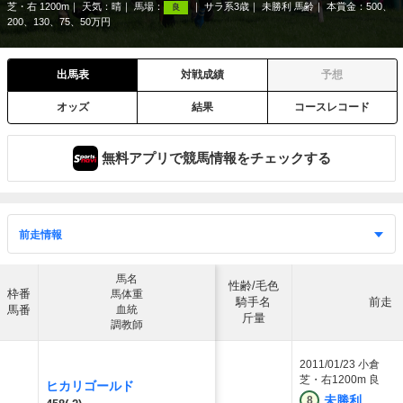
芝・右 1200m
天気：
晴
馬場：
サラ系3歳
未勝利 馬齢
本賞金：500、
良
200、130、75、50万円
出馬表
対戦成績
予想
オッズ
結果
コースレコード
無料アプリで競馬情報をチェックする
馬名
性齢/毛色
枠番
馬体重
騎手名
前走
馬番
血統
斤量
調教師
2011/01/23
小倉
芝・右1200m 良
ヒカリゴールド
未勝利
8