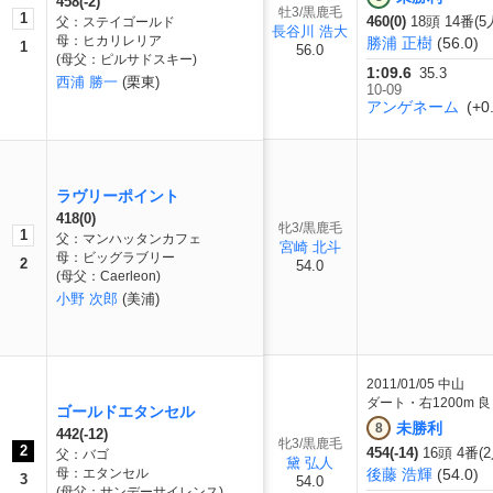
458(-2)
牡3/黒鹿毛
1
460(0)
18頭 14番(5
父：ステイゴールド
長谷川 浩大
母：ヒカリレリア
勝浦 正樹
(56.0)
1
56.0
(母父：ピルサドスキー)
1:09.6
35.3
西浦 勝一
(栗東)
10-09
アンゲネーム
(+0.
ラヴリーポイント
418(0)
牝3/黒鹿毛
1
父：マンハッタンカフェ
宮崎 北斗
母：ビッグラブリー
2
54.0
(母父：Caerleon)
小野 次郎
(美浦)
2011/01/05
中山
ダート・右1200m 良
ゴールドエタンセル
未勝利
8
442(-12)
牝3/黒鹿毛
2
454(-14)
16頭 4番(
父：バゴ
黛 弘人
母：エタンセル
後藤 浩輝
(54.0)
3
54.0
(母父：サンデーサイレンス)