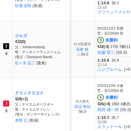
1:14.6
38.3
杉浦 宏昭
(美浦)
13-10
グリーンファイヤ
2010/11/21
京都
芝・右1200m 良
ジャズ
未勝利
9
432(0)
牡3/黒鹿毛
2
432(-4)
17頭 3番(1
父：Johannesburg
高倉 稜
母：ディキシーランドジェム
佐藤 哲三
(55.0)
4
54.0
(母父：Dixieland Band)
1:10.6
34.9
佐々木 晶三
(栗東)
12-14
ニジブルーム
(+0.
2010/12/26
小倉
芝・右1200m 良
クリノドスコイ
未勝利
6
428(+2)
牡3/鹿毛
3
426(+4)
18頭 4番(8
父：テイエムオペラオー
田辺 裕信
母：テイエムサイレン
西田 雄一郎
(55.0
5
56.0
(母父：サンデーサイレンス)
1:10.7
35.7
本間 忍
(美浦)
10-08
エランドール
(+0.