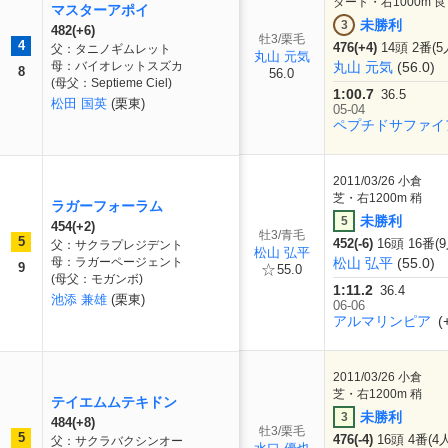
ダート・右1000m 良
マスターアポイ
未勝利
3
482(+6)
牡3/栗毛
4
476(+4)
14頭 2番(5
父：タニノギムレット
丸山 元気
母：バイオレットスズカ
丸山 元気
(56.0)
8
56.0
(母父：Septieme Ciel)
1:00.7
36.5
松田 国英
(栗東)
05-04
ペプチドサファイ
2011/03/26
小倉
芝・右1200m 稍
ラガーフォーラム
未勝利
5
454(+2)
牡3/青毛
5
452(-6)
16頭 16番(
父：サクラプレジデント
松山 弘平
母：ラガーページェント
松山 弘平
(55.0)
9
55.0
(母父：モガンボ)
1:11.2
36.4
池添 兼雄
(栗東)
06-06
アルマリンピア
(+
2011/03/26
小倉
芝・右1200m 稍
テイエムムテキドン
未勝利
3
484(+8)
牡3/栗毛
5
476(-4)
16頭 4番(4
父：サクラバクシンオー