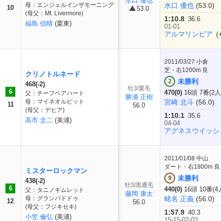
水口 優也
母：エンジェルインザモーニング
水口 優也
(53.0)
10
53.0
(母父：Mt. Livermore)
1:10.8
36.6
福島 信晴
(栗東)
01-01
アルマリンピア
(+
2011/03/27
小倉
芝・右1200m 良
クリノトルネード
未勝利
2
468(-2)
牡3/栗毛
6
470(0)
16頭 7番(2人
父：チーフベアハート
勝浦 正樹
母：マイネオルビット
宮崎 北斗
(56.0)
11
56.0
(母父：デヒア)
1:10.1
35.6
高市 圭二
(美浦)
04-04
アグネスウイッシ
2011/01/08
中山
ダート・右1800m 良
ミスターロックマン
未勝利
9
438(-2)
牡3/黒鹿毛
6
440(0)
16頭 10番(4
父：タニノギムレット
藤岡 康太
母：グランパドドゥ
蛯名 正義
(56.0)
12
56.0
(母父：フジキセキ)
1:57.9
40.3
小笠 倫弘
(美浦)
15-15-02-03