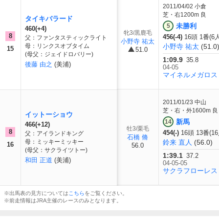
2011/04/02
小倉
芝・右1200m 良
タイキバラード
未勝利
5
460(+4)
牝3/黒鹿毛
8
456(-4)
16頭 1番(6
父：ファンタスティックライト
小野寺 祐太
母：リンクスオブタイム
小野寺 祐太
(51.0
15
51.0
(母父：ジェイドロバリー)
1:09.9
35.8
後藤 由之
(美浦)
04-05
マイネルメガロス
2011/01/23
中山
芝・右・外1600m 良
イットーショウ
新馬
14
466(+12)
牡3/栗毛
8
454(-)
16頭 13番(1
父：アイランドキング
石橋 脩
母：ミッキーミッキー
鈴来 直人
(56.0)
16
56.0
(母父：サクライツトー)
1:39.1
37.2
和田 正道
(美浦)
04-05-05
サクラフローレス
※出馬表の見方については
こちら
をご覧ください。
※前走情報はJRA主催のレースのみとなります。