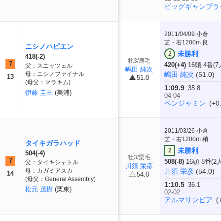
ビッグギャンブラ
2011/04/09
小倉
芝・右1200m 良
ニシノハピエン
未勝利
2
418(-2)
牝3/鹿毛
7
420(+4)
16頭 4番(7
父：スニッツェル
嶋田 純次
母：ニシノファイナル
嶋田 純次
(51.0)
13
51.0
(母父：マラキム)
1:09.9
35.8
伊藤 圭三
(美浦)
04-04
ベンジャミン
(+0.
2011/03/26
小倉
芝・右1200m 稍
タイキガラハッド
未勝利
2
504(-4)
牡3/栗毛
7
508(-8)
16頭 8番(2
父：タイキシャトル
川須 栄彦
母：カガミアスカ
川須 栄彦
(54.0)
14
54.0
(母父：General Assembly)
1:10.5
36.1
松元 茂樹
(栗東)
02-02
アルマリンピア
(+