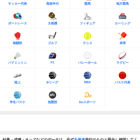
サッカー代表
高校年代
競馬
地方競馬
ボートレース
大相撲
フィギュア
カーリング
格闘技
ゴルフ
テニス
卓球
F1
バドミントン
バレーボール
ラグビー
NBA
陸上
Bリーグ
バスケ代表
学生バスケ
他競技
Doスポーツ
結果・成績・オッズなどのデータは、必ず
主催者
発行のものと照合し確認してく