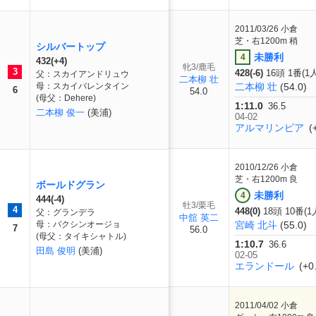
2011/03/26
小倉
芝・右1200m 稍
シルバートップ
未勝利
4
432(+4)
牝3/鹿毛
3
428(-6)
16頭 1番(1
父：スカイアンドリュウ
二本柳 壮
母：スカイバレンタイン
二本柳 壮
(54.0)
6
54.0
(母父：Dehere)
1:11.0
36.5
二本柳 俊一
(美浦)
04-02
アルマリンピア
(+
2010/12/26
小倉
芝・右1200m 良
ボールドグラン
未勝利
4
444(-4)
牡3/栗毛
4
448(0)
18頭 10番(1
父：グランデラ
中舘 英二
母：バクシンオージョ
宮崎 北斗
(55.0)
7
56.0
(母父：タイキシャトル)
1:10.7
36.6
田島 俊明
(美浦)
02-05
エランドール
(+0.
2011/04/02
小倉