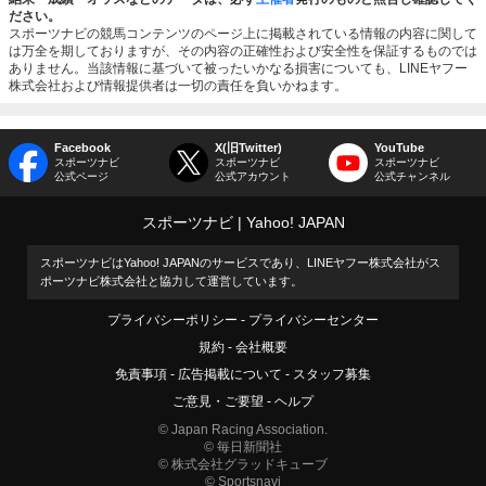
ださい。
スポーツナビの競馬コンテンツのページ上に掲載されている情報の内容に関して
は万全を期しておりますが、その内容の正確性および安全性を保証するものでは
ありません。当該情報に基づいて被ったいかなる損害についても、LINEヤフー
株式会社および情報提供者は一切の責任を負いかねます。
Facebook
X(旧Twitter)
YouTube
スポーツナビ
スポーツナビ
スポーツナビ
公式ページ
公式アカウント
公式チャンネル
スポーツナビ
Yahoo! JAPAN
スポーツナビはYahoo! JAPANのサービスであり、LINEヤフー株式会社がス
ポーツナビ株式会社と協力して運営しています。
プライバシーポリシー
プライバシーセンター
規約
会社概要
免責事項
広告掲載について
スタッフ募集
ご意見・ご要望
ヘルプ
© Japan Racing Association.
© 毎日新聞社
© 株式会社グラッドキューブ
© Sportsnavi