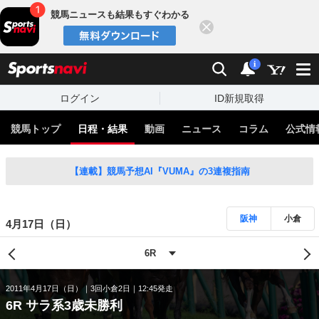
競馬ニュースも結果もすぐわかる
閉じる
スポーツナビ
検索
通知
i
ログイン
ID新規取得
競馬トップ
日程・結果
動画
ニュース
コラム
公式情
【連載】競馬予想AI『VUMA』の3連複指南
阪神
小倉
4月17日（日）
2011年4月17日（日）
3回小倉2日
12:45発走
6R サラ系3歳未勝利