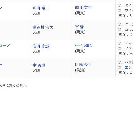
父：
タイ
ン
南井 克巳
和田 竜二
母：
ウイ
(栗東)
56.0
(母父：
父：グラ
宮 徹
長谷川 浩大
母：
コウ
(栗東)
56.0
(母父：
父：
ディ
ローズ
中竹 和也
岩田 康誠
母：ファ
(栗東)
56.0
(母父：Mr. 
父：
バブ
ー
田島 俊明
幸 英明
母：
エン
(美浦)
54.0
(母父：
ら
をご覧ください。