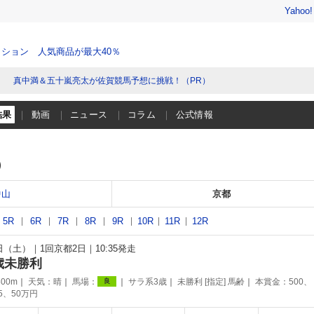
Yahoo
ション 人気商品が最大40％
真中満＆五十嵐亮太が佐賀競馬予想に挑戦！（PR）
結果
動画
ニュース
コラム
公式情報
）
中山
京都
5R
6R
7R
8R
9R
10R
11R
12R
8日（土）
1回京都2日
10:35発走
歳未勝利
00m
天気：
晴
馬場：
サラ系3歳
未勝利 [指定] 馬齢
本賞金：500、
良
75、50万円