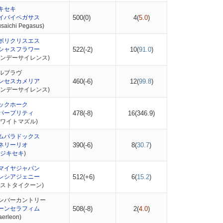
キセキ
イバイペガサス
500(0)
4(
5.0
)
aichi Pegasus)
ボリクリスエス
シャスフラワー
522(-2)
10(
91.0
)
サンデーサイレンス)
ルブラヴ
ンセスカメリア
460(-6)
12(
99.8
)
サンデーサイレンス)
ックホーク
パープリティ
478(-8)
16(
346.9
)
ホワイトマズル)
ムパラドックス
ネリーリオ
390(-6)
8(
30.7
)
ジキセキ
)
マイヤジャパン
レシアジェニー
512(+6)
6(
15.2
)
ラストタイクーン)
ンバーカントリー
ーンセラフィム
508(-8)
2(
4.0
)
rleon)