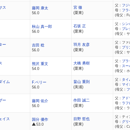
父：
フジ
サス
宮 徹
藤岡 康太
母：
フラ
(栗東)
56.0
(母父：Fus
父：
シン
石坂 正
秋山 真一郎
母：
プレ
(栗東)
56.0
(母父：
父：ファ
ター
羽月 友彦
吉田 稔
母：
プリ
(栗東)
56.0
(母父：
父：
ブラ
ス
大橋 勇樹
熊沢 重文
母：
スー
(栗東)
54.0
(母父：
父：
タイ
ダイム
畠山 重則
F.ベリー
母：
マイ
(美浦)
56.0
(母父：
フ
父：
アド
ザー
作田 誠二
藤岡 佑介
母：
ラフ
(栗東)
56.0
(母父：
父：ティ
ェイス
目野 哲也
国分 優作
母：
グリ
(栗東)
53.0
(母父：Cae