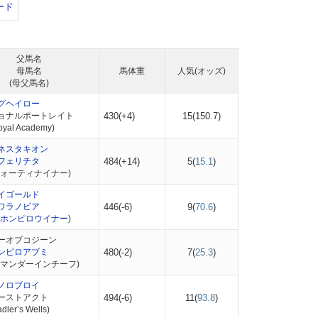
ード
父馬名
母馬名
馬体重
人気(オッズ)
(母父馬名)
グヘイロー
ョナルポートレイト
430(+4)
15(
150.7
)
al Academy)
ネスタキオン
フェリチタ
484(+14)
5(
15.1
)
フォーティナイナー)
イゴールド
ワラノビア
446(-6)
9(
70.6
)
ホンピロウイナー
)
ーオブコジーン
ンピロアブミ
480(-2)
7(
25.3
)
コマンダーインチーフ)
ノロブロイ
ーストアクト
494(-6)
11(
93.8
)
er’s Wells)