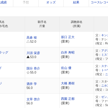
戦成績
予想
オッズ
結果
コースレコ
馬名
騎手名
調教師名
齢/毛色
斤量
(所属)
父：
キン
坂口 正大
高倉 稜
母：ナシ
(栗東)
52.0
(母父：Roy
父：
アグ
ラッグ
白井 寿昭
川須 栄彦
母：
ミス
(栗東)
53.0
(母父：
父：
ステ
ド
佐山 優
国分 恭介
母：
トー
(栗東)
55.0
(母父：
ニ
父：スタ
ジ
大橋 勇樹
酒井 学
母：
ニホ
(栗東)
56.0
(母父：
父：
ゼン
西園 正都
太宰 啓介
母：ファ
(栗東)
56.0
(母父：Sadl