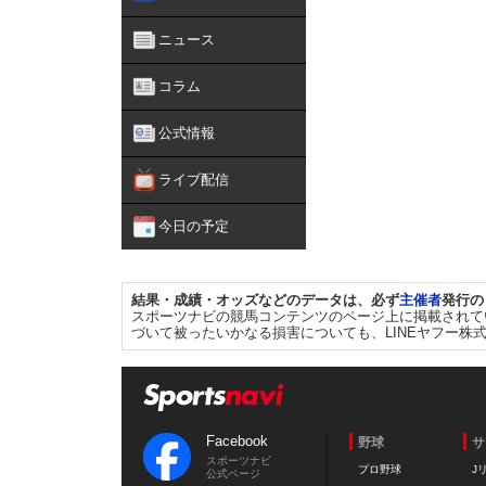
ニュース
コラム
公式情報
ライブ配信
今日の予定
結果・成績・オッズなどのデータは、必ず
主催者
発行の
スポーツナビの競馬コンテンツのページ上に掲載されて
づいて被ったいかなる損害についても、LINEヤフー株
Facebook
野球
サ
スポーツナビ
プロ野球
J
公式ページ