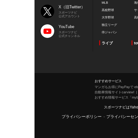
MLB
海
X（旧Twitter）
高校野球
サ
スポーツナビ
公式アカウント
大学野球
高
独立リーグ
YouTube
スポーツナビ
侍ジャパン
公式チャンネル
ライブ
to
おすすめサービス
マンガもお得にPayPayで eboo
自動車情報サイトcarview!
おすすめ情報サービス「mybe
スポーツナビはYah
プライバシーポリシー
-
プライバシーセ