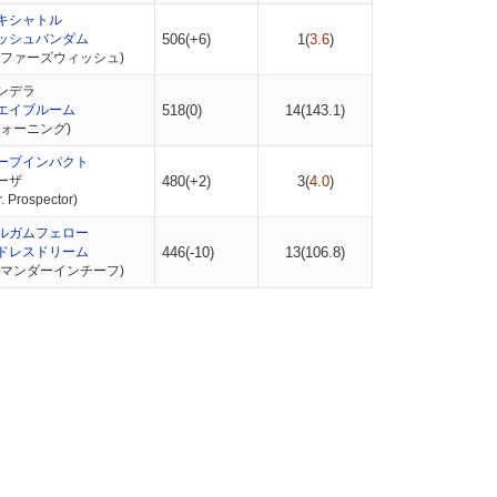
キシャトル
ッシュバンダム
506(+6)
1(
3.6
)
リファーズウィッシュ)
ンデラ
エイブルーム
518(0)
14(
143.1
)
ウォーニング)
ープインパクト
ーザ
480(+2)
3(
4.0
)
Prospector)
ルガムフェロー
ドレスドリーム
446(-10)
13(
106.8
)
コマンダーインチーフ)