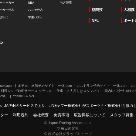
外サッカー
NBA
地方競馬
格闘技
大相撲
ッカー代表
バスケ代表
校年代
学生バスケ
NFL
ボート
to
kjapan
ホテル、旅館予約サイト 一休.com
レストラン予約サイト 一休.com レ
料理レシピ動画サービス クラシル
仕事・求人探しはスタンバイ
国内No.1女性向けメデ
st」
Yahoo! JAPAN
oo! JAPANのサービスであり、LINEヤフー株式会社がスポーツナビ株式会社と協
ンター
-
利用規約
-
会社概要
-
免責事項
-
広告掲載について
-
スタッフ募集
© Japan Racing Association.
© 毎日新聞社
© 株式会社グラッドキューブ