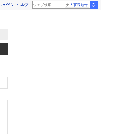
! JAPAN
ヘルプ
人事院勧告
検索