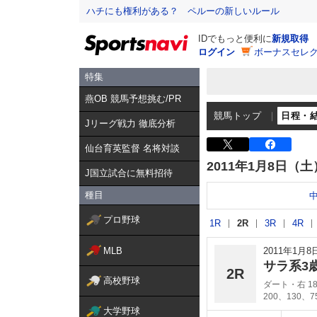
ハチにも権利がある？ ペルーの新しいルール
IDでもっと便利に
新規取得
ログイン
ボーナスセレク
特集
燕OB 競馬予想挑む/PR
競馬トップ
日程・
Jリーグ戦力 徹底分析
仙台育英監督 名将対談
2011年1月8日（土
J国立試合に無料招待
種目
プロ野球
1R
2R
3R
4R
MLB
2011年1月
サラ系3
2R
高校野球
ダート・右 18
200、130、
大学野球