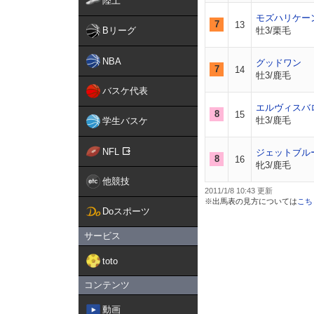
陸上
モズハリケー
7
13
Bリーグ
牡3/栗毛
NBA
グッドワン
7
14
牡3/鹿毛
バスケ代表
エルヴィスバ
8
15
牡3/鹿毛
学生バスケ
NFL
ジェットブル
8
16
牝3/鹿毛
他競技
2011/1/8 10:43
※出馬表の見方については
こち
Doスポーツ
サービス
toto
コンテンツ
動画