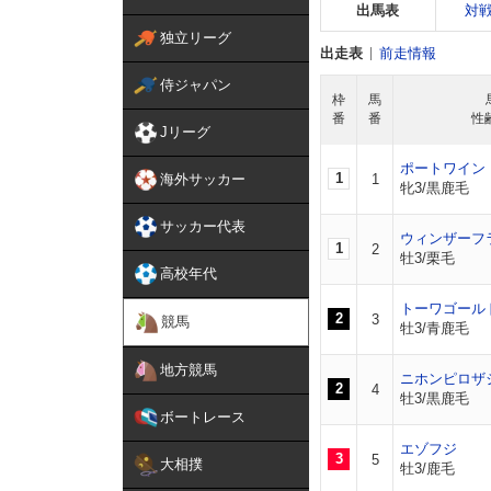
出馬表
対
独立リーグ
出走表
前走情報
侍ジャパン
枠
馬
番
番
性
Jリーグ
ポートワイン
1
海外サッカー
1
牝3/黒鹿毛
サッカー代表
ウィンザーフ
1
2
牡3/栗毛
高校年代
トーワゴール
2
3
競馬
牡3/青鹿毛
地方競馬
ニホンピロザ
2
4
牡3/黒鹿毛
ボートレース
エゾフジ
3
5
大相撲
牡3/鹿毛