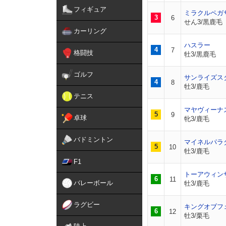
フィギュア
ミラクルペガ
3
6
せん3/黒鹿毛
カーリング
ハスラー
4
7
格闘技
牡3/黒鹿毛
ゴルフ
サンライズス
4
8
牡3/鹿毛
テニス
マヤヴィーナ
5
9
卓球
牝3/鹿毛
バドミントン
マイネルパラ
5
10
牡3/鹿毛
F1
トーアウィン
6
11
バレーボール
牡3/鹿毛
ラグビー
キングオブフ
6
12
牡3/栗毛