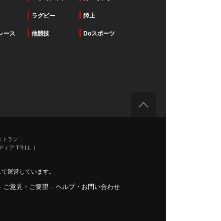
ラグビー
陸上
レース
他競技
Doスポーツ
ストラン
ィア TRILL
力して運営しています。
-
ご意見・ご要望
-
ヘルプ・お問い合わせ