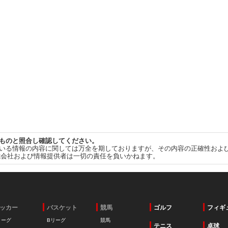
ものと照合し確認してください。
いる情報の内容に関しては万全を期しておりますが、その内容の正確性およ
式会社および情報提供者は一切の責任を負いかねます。
ッカー
バスケット
競馬
ゴルフ
フィギ
リーグ
Bリーグ
競馬
テニス
卓球