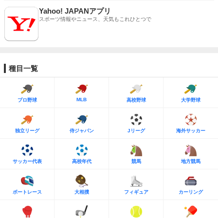
Yahoo! JAPANアプリ
スポーツ情報やニュース、天気もこれひとつで
種目一覧
MLB
プロ野球
高校野球
大学野球
独立リーグ
侍ジャパン
Jリーグ
海外サッカー
サッカー代表
高校年代
競馬
地方競馬
ボートレース
大相撲
フィギュア
カーリング