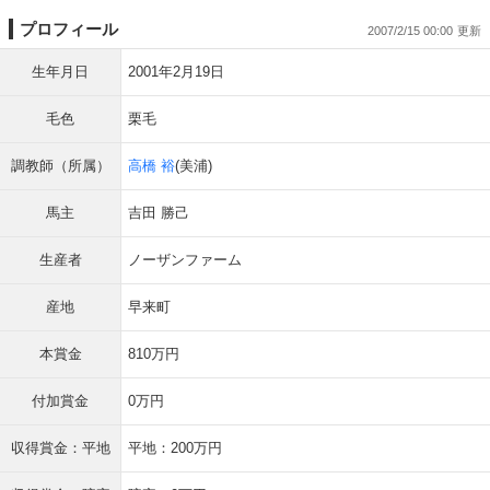
プロフィール
2007/2/15 00:00
生年月日
2001年2月19日
毛色
栗毛
調教師（所属）
高橋 裕
(美浦)
馬主
吉田 勝己
生産者
ノーザンファーム
産地
早来町
本賞金
810万円
付加賞金
0万円
収得賞金：平地
平地：200万円