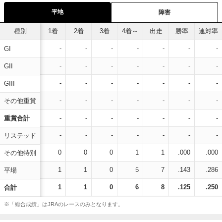
平地
障害
種別
1着
2着
3着
4着～
出走
勝率
連対率
-
-
-
-
-
-
-
GI
-
-
-
-
-
-
-
GII
-
-
-
-
-
-
-
GIII
-
-
-
-
-
-
-
その他重賞
-
-
-
-
-
-
-
重賞合計
-
-
-
-
-
-
-
リステッド
0
0
0
1
1
.000
.000
その他特別
1
1
0
5
7
.143
.286
平場
1
1
0
6
8
.125
.250
合計
※「総合成績」はJRAのレースのみとなります。