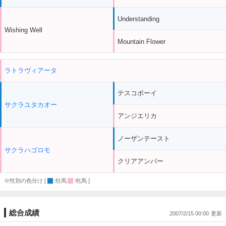
Understanding
Wishing Well
Mountain Flower
ラトラヴィアータ
テスコボーイ
サクラユタカオー
アンジエリカ
ノーザンテースト
サクラハゴロモ
クリアアンバー
※性別の色分け [
:牡馬
:牝馬 ]
総合成績
2007/2/15 00:00