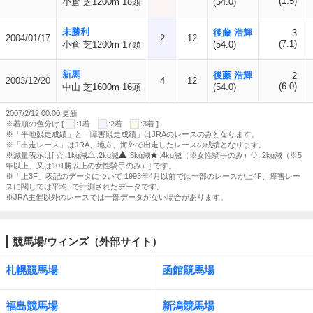
(1.5)
小倉 芝1200m 18頭
(54.0)
未勝利
後藤 浩輝
3
2004/01/17
2
12
(7.1)
小倉 芝1200m 17頭
(54.0)
新馬
後藤 浩輝
2
2003/12/20
4
12
(6.0)
中山 芝1600m 16頭
(54.0)
2007/2/12 00:00 更新
※着順の色分け [
:1着
:2着
:3着 ]
※「平地競走成績」と「障害競走成績」はJRAのレースのみとなります。
※「出走レース」はJRA、地方、海外で出走したレースの成績となります。
※減量表示は[
:1kg減
:2kg減
:3kg減
:4kg減（※女性騎手のみ）
:2kg減（※5
年以上、又は101勝以上の女性騎手のみ）] です。
※「上3F」表記のデータについて 1993年4月以前では一部のレースが上4F、障害レー
スに関しては平均Fで計測されたデータです。
※JRA主催以外のレースでは一部データがない場合があります。
競馬場/ウィンズ（外部サイト）
札幌競馬場
函館競馬場
福島競馬場
新潟競馬場