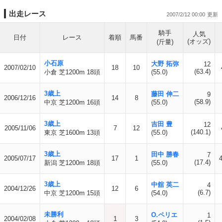
出走レース
2007/2/12 00:00
騎手
人気
日付
レース
着順
馬番
(オッズ)
(斤量)
小石原
大野 拓弥
12
2007/02/10
18
10
(63.4)
小倉 芝1200m 18頭
(55.0)
3歳上
藤田 伸二
9
2006/12/16
14
8
(58.9)
中京 芝1200m 16頭
(55.0)
3歳上
吉田 豊
12
2005/11/06
7
12
(140.1)
東京 芝1600m 13頭
(55.0)
3歳上
田中 勝春
7
2005/07/17
17
1
(17.4)
新潟 芝1200m 18頭
(55.0)
3歳上
中舘 英二
4
2004/12/26
12
6
(6.7)
中京 芝1200m 15頭
(54.0)
未勝利
O.ペリエ
1
2004/02/08
1
3