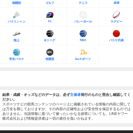
格闘技
ゴルフ
テニス
卓球
F1
バドミントン
バレーボール
ラグビー
NBA
陸上
Bリーグ
バスケ代表
学生バスケ
他競技
Doスポーツ
結果・成績・オッズなどのデータは、必ず
主催者
発行のものと照合し確認してく
ださい。
スポーツナビの競馬コンテンツのページ上に掲載されている情報の内容に関して
は万全を期しておりますが、その内容の正確性および安全性を保証するものでは
ありません。当該情報に基づいて被ったいかなる損害についても、LINEヤフー
株式会社および情報提供者は一切の責任を負いかねます。