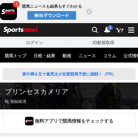
競馬ニュースも結果もすぐわかる
閉じる
スポーツナビ
検索
通知
i
ログイン
ID新規取得
競馬トップ
日程・結果
動画
ニュース
コラム
公式情
真中満＆五十嵐亮太が佐賀競馬予想に挑戦！（PR）
プリンセスカメリア
牝 登録抹消
無料アプリで競馬情報をチェックする