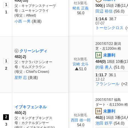
490(-10)
牡3/栗毛
1
500(-)
15頭 2番(11
父：キャプテンスティーヴ
蛯名 正義
母：ユーキャンフライ
田辺 裕信
(56.0)
1
56.0
(母父：Afleet)
1:14.6
38.7
小西 一男
(美浦)
07-07
トーセンクロス
(
2007/07/22
新潟
芝・左1200m 稍
クリーンレディ
未勝利
14
482(-2)
牝3/鹿毛
1
484(0)
18頭 10番(1
父：サクラバクシンオー
宮崎 北斗
母：モムズクラウン
的場 勇人
(51.0)
2
51.0
(母父：Chief’s Crown)
1:11.7
36.1
星野 忍
(美浦)
12-12
フランシール
(+2
2007/07/07
福島
ダート・右1150m 稍
イブキフェンネル
未勝利
16
460(-2)
牝3/鹿毛
2
462(-)
16頭 3番(14
父：キングオブキングス
西田 雄一郎
母：カクテルダンサー
池田 鉄平
(54.0)
3
54.0
(母父：イブキマイカグラ)