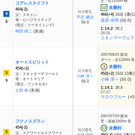
芝・右1200m 稍
コアレススイフト
未勝利
12
464(-2)
牡3/鹿毛
4
466(+4)
16頭 1番(1
父：スキャン
平沢 健治
母：ビバブライティア
柴原 央明
(56.0)
8
56.0
(母父：ツータイミング)
1:14.2
38.2
稗田 研二
(美浦)
08-06
ユキノマーヴェラ
2007/08/25
新潟
ダート・左1200m 良
オートスピリット
未勝利
3
454(+2)
牡3/鹿毛
5
452(+2)
15頭 13番(
父：スキャターザゴールド
小林 淳一
母：オートマリア
小林 淳一
(56.0)
9
56.0
(母父：フジキセキ)
1:14.1
38.8
土田 稔
(美浦)
07-07
マロウブルー
(+0
2007/07/29
新潟
フクノスズラン
芝・直線1000m 良
454(-2)
未勝利
13
牝3/鹿毛
5
父：スクワートルスクワート
456(-4)
18頭 7番(1