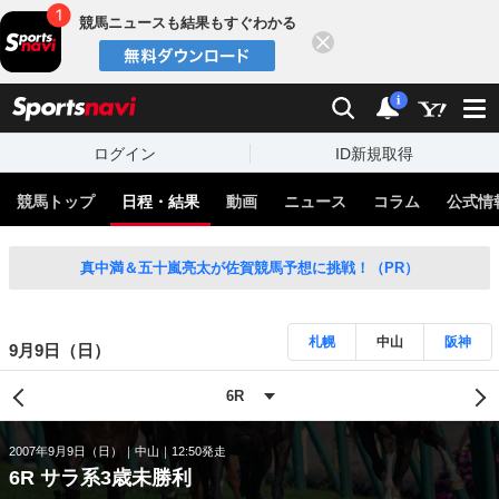
競馬ニュースも結果もすぐわかる
閉じる
スポーツナビ
検索
通知
i
ログイン
ID新規取得
競馬トップ
日程・結果
動画
ニュース
コラム
公式情
真中満＆五十嵐亮太が佐賀競馬予想に挑戦！（PR）
札幌
中山
阪神
9月9日（日）
2007年9月9日（日）
中山
12:50発走
6R サラ系3歳未勝利