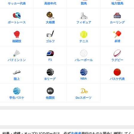
サッカー代表
高校年代
競馬
地方競馬
ボートレース
大相撲
フィギュア
カーリング
格闘技
ゴルフ
テニス
卓球
F1
バドミントン
バレーボール
ラグビー
NBA
陸上
Bリーグ
バスケ代表
学生バスケ
他競技
Doスポーツ
結果・成績・オッズなどのデータは、必ず
主催者
発行のものと照合し確認してく