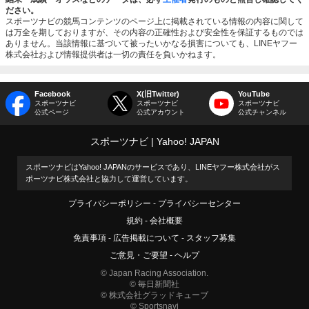
ださい。
スポーツナビの競馬コンテンツのページ上に掲載されている情報の内容に関して
は万全を期しておりますが、その内容の正確性および安全性を保証するものでは
ありません。当該情報に基づいて被ったいかなる損害についても、LINEヤフー
株式会社および情報提供者は一切の責任を負いかねます。
Facebook
X(旧Twitter)
YouTube
スポーツナビ
スポーツナビ
スポーツナビ
公式ページ
公式アカウント
公式チャンネル
スポーツナビ
Yahoo! JAPAN
スポーツナビはYahoo! JAPANのサービスであり、LINEヤフー株式会社がス
ポーツナビ株式会社と協力して運営しています。
プライバシーポリシー
プライバシーセンター
規約
会社概要
免責事項
広告掲載について
スタッフ募集
ご意見・ご要望
ヘルプ
© Japan Racing Association.
© 毎日新聞社
© 株式会社グラッドキューブ
© Sportsnavi