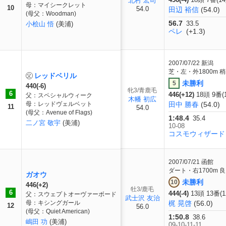
北村 宏司
母：マイシークレット
10
54.0
田辺 裕信
(54.0)
(母父：Woodman)
56.7
33.5
小桧山 悟
(美浦)
ペレ
(+1.3)
2007/07/22
新潟
芝・左・外1800m 稍
レッドベリル
未勝利
5
440(-6)
牝3/青鹿毛
6
446(+12)
18頭 9番(
父：スペシャルウィーク
木幡 初広
母：レッドヴェルベット
田中 勝春
(54.0)
11
54.0
(母父：Avenue of Flags)
1:48.4
35.4
二ノ宮 敬宇
(美浦)
10-08
コスモウィザード
2007/07/21
函館
ダート・右1700m 良
ガオウ
未勝利
10
446(+2)
牡3/鹿毛
6
444(-4)
13頭 13番(
父：スウェプトオーヴァーボード
武士沢 友治
母：キシングガール
梶 晃啓
(56.0)
12
56.0
(母父：Quiet American)
1:50.8
38.6
嶋田 功
(美浦)
09-10-11-11