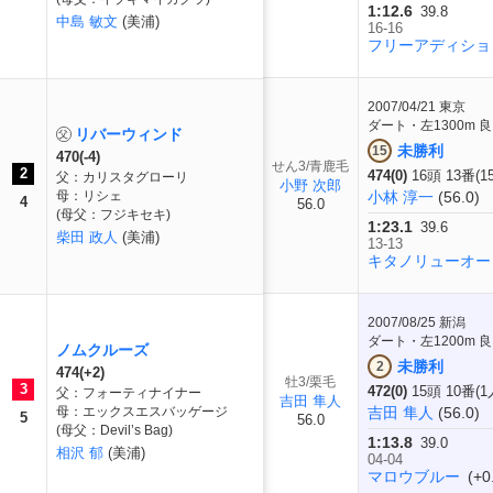
1:12.6
39.8
中島 敏文
(美浦)
16-16
フリーアディショ
2007/04/21
東京
ダート・左1300m 良
リバーウィンド
未勝利
15
470(-4)
せん3/青鹿毛
2
474(0)
16頭 13番(1
父：カリスタグローリ
小野 次郎
母：リシェ
小林 淳一
(56.0)
4
56.0
(母父：フジキセキ)
1:23.1
39.6
柴田 政人
(美浦)
13-13
キタノリューオー
2007/08/25
新潟
ダート・左1200m 良
ノムクルーズ
未勝利
2
474(+2)
牡3/栗毛
3
472(0)
15頭 10番(1
父：フォーティナイナー
吉田 隼人
母：エックスエスバッゲージ
吉田 隼人
(56.0)
5
56.0
(母父：Devil’s Bag)
1:13.8
39.0
相沢 郁
(美浦)
04-04
マロウブルー
(+0