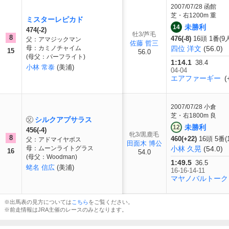
2007/07/28
函館
芝・右1200m 重
ミスターレピカド
未勝利
14
474(-2)
牡3/芦毛
8
476(-8)
16頭 1番(9
父：アマジックマン
佐藤 哲三
母：カミノチャイム
四位 洋文
(56.0)
15
56.0
(母父：パーフライト)
1:14.1
38.4
小林 常泰
(美浦)
04-04
エアファーギー
(
2007/07/28
小倉
芝・右1800m 良
シルクアプサラス
未勝利
12
456(-4)
牝3/黒鹿毛
8
460(+22)
16頭 5番(
父：アドマイヤボス
田面木 博公
母：ムーンライトグラス
小林 久晃
(54.0)
16
54.0
(母父：Woodman)
1:49.5
36.5
蛯名 信広
(美浦)
16-16-14-11
マヤノバルトーク
※出馬表の見方については
こちら
をご覧ください。
※前走情報はJRA主催のレースのみとなります。