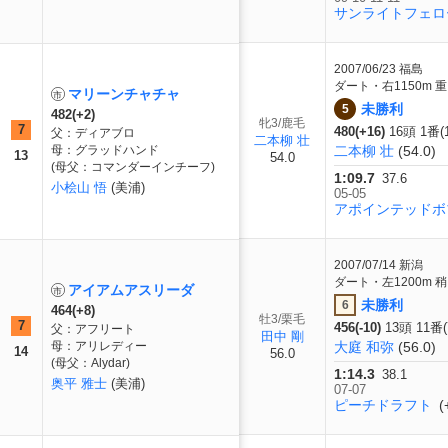
サンライトフェロ
2007/06/23
福島
ダート・右1150m 重
マリーンチャチャ
未勝利
5
482(+2)
牝3/鹿毛
7
480(+16)
16頭 1番(
父：ディアブロ
二本柳 壮
母：グラッドハンド
二本柳 壮
(54.0)
13
54.0
(母父：コマンダーインチーフ)
1:09.7
37.6
小桧山 悟
(美浦)
05-05
アポインテッドボ
2007/07/14
新潟
ダート・左1200m 稍
アイアムアスリーダ
未勝利
6
464(+8)
牡3/栗毛
7
456(-10)
13頭 11番
父：アフリート
田中 剛
母：アリレディー
大庭 和弥
(56.0)
14
56.0
(母父：Alydar)
1:14.3
38.1
奥平 雅士
(美浦)
07-07
ピーチドラフト
(