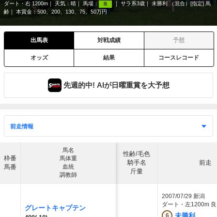
ダート・右 1200m
天気：
晴
馬場：
サラ系3歳
未勝利 （混合）[指定] 馬
良
齢
本賞金：500、200、130、75、50万円
出馬表
対戦成績
予想
オッズ
結果
コースレコード
先週的中! AIが日曜重賞を大予想
馬名
性齢/毛色
枠番
馬体重
騎手名
前走
馬番
血統
斤量
調教師
2007/07/29
新潟
ダート・左1200m 良
グレートキャプテン
未勝利
6