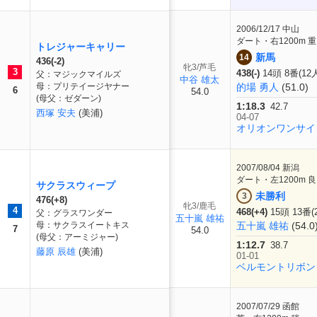
2006/12/17
中山
ダート・右1200m 重
トレジャーキャリー
新馬
14
436(-2)
牝3/芦毛
3
438(-)
14頭 8番(12
父：マジックマイルズ
中谷 雄太
母：プリテイージヤナー
的場 勇人
(51.0)
6
54.0
(母父：ゼダーン)
1:18.3
42.7
西塚 安夫
(美浦)
04-07
オリオンワンサイ
2007/08/04
新潟
ダート・左1200m 良
サクラスウィープ
未勝利
3
476(+8)
牝3/鹿毛
4
468(+4)
15頭 13番(
父：グラスワンダー
五十嵐 雄祐
母：サクラスイートキス
五十嵐 雄祐
(54.0
7
54.0
(母父：アーミジャー)
1:12.7
38.7
藤原 辰雄
(美浦)
01-01
ベルモントリボン
2007/07/29
函館