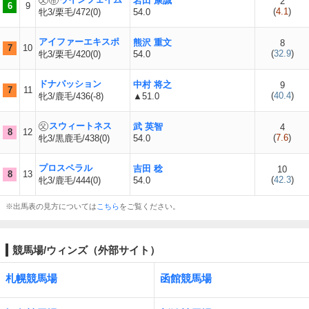
岩田 康誠
2
6
9
(
4.1
)
牝3/栗毛/472(0)
54.0
アイファーエキスポ
熊沢 重文
8
7
10
(
32.9
)
牝3/栗毛/420(0)
54.0
ドナパッション
中村 将之
9
7
11
(
40.4
)
牝3/鹿毛/436(-8)
▲51.0
スウィートネス
武 英智
4
8
12
(
7.6
)
牝3/黒鹿毛/438(0)
54.0
プロスペラル
吉田 稔
10
8
13
(
42.3
)
牝3/鹿毛/444(0)
54.0
※出馬表の見方については
こちら
をご覧ください。
競馬場/ウィンズ（外部サイト）
札幌競馬場
函館競馬場