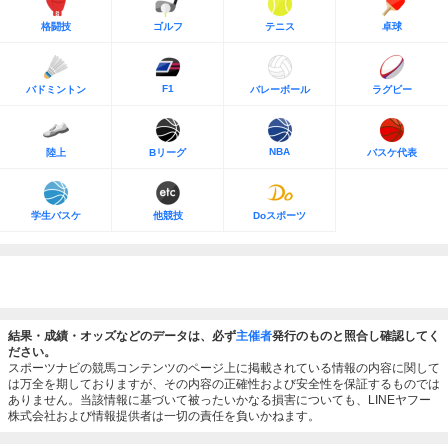
格闘技
ゴルフ
テニス
卓球
F1
バドミントン
バレーボール
ラグビー
NBA
陸上
Bリーグ
バスケ代表
学生バスケ
他競技
Doスポーツ
結果・成績・オッズなどのデータは、必ず
主催者
発行のものと照合し確認してく
ださい。
スポーツナビの競馬コンテンツのページ上に掲載されている情報の内容に関して
は万全を期しておりますが、その内容の正確性および安全性を保証するものでは
ありません。当該情報に基づいて被ったいかなる損害についても、LINEヤフー
株式会社および情報提供者は一切の責任を負いかねます。