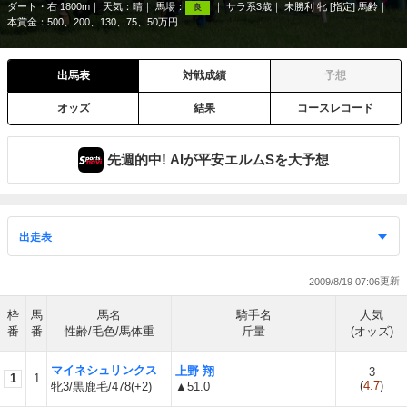
ダート・右 1800m
天気：
晴
馬場：
サラ系3歳
未勝利 牝 [指定] 馬齢
良
本賞金：500、200、130、75、50万円
出馬表
対戦成績
予想
オッズ
結果
コースレコード
先週的中! AIが平安エルムSを大予想
2009/8/19 07:06
枠
馬
馬名
騎手名
人気
番
番
性齢/毛色/馬体重
斤量
(オッズ)
マイネシュリンクス
上野 翔
3
1
1
(
4.7
)
牝3/黒鹿毛/478(+2)
▲51.0