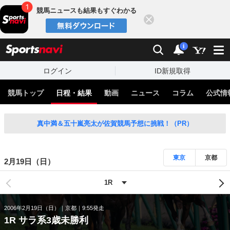
競馬ニュースも結果もすぐわかる
閉じる
スポーツナビ
検索
通知
i
ログイン
ID新規取得
競馬トップ
日程・結果
動画
ニュース
コラム
公式情
真中満＆五十嵐亮太が佐賀競馬予想に挑戦！（PR）
東京
京都
2月19日（日）
2006年2月19日（日）
京都
9:55発走
1R サラ系3歳未勝利