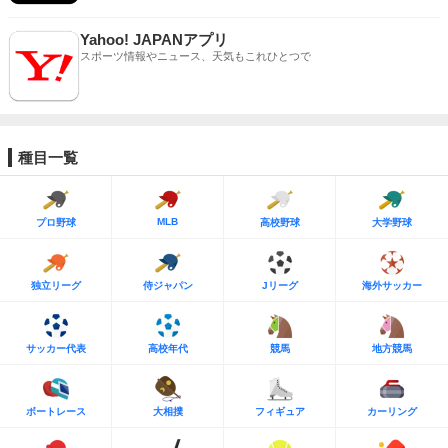
Yahoo! JAPANアプリ
スポーツ情報やニュース、天気もこれひとつで
種目一覧
MLB
プロ野球
高校野球
大学野球
独立リーグ
侍ジャパン
Jリーグ
海外サッカー
サッカー代表
高校年代
競馬
地方競馬
ボートレース
大相撲
フィギュア
カーリング