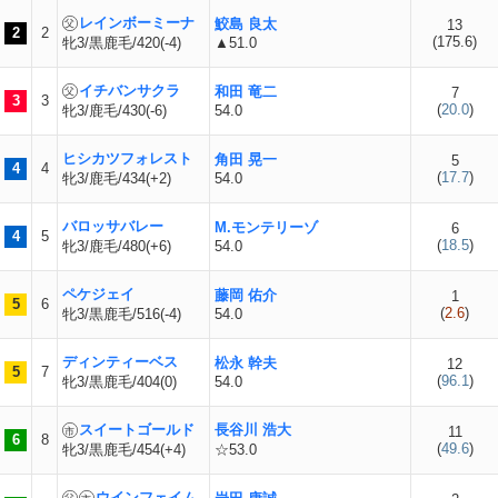
レインボーミーナ
鮫島 良太
13
2
2
(
175.6
)
牝3/黒鹿毛/420(-4)
▲51.0
イチバンサクラ
和田 竜二
7
3
3
(
20.0
)
牝3/鹿毛/430(-6)
54.0
ヒシカツフォレスト
角田 晃一
5
4
4
(
17.7
)
牝3/鹿毛/434(+2)
54.0
バロッサバレー
M.モンテリーゾ
6
4
5
(
18.5
)
牝3/鹿毛/480(+6)
54.0
ペケジェイ
藤岡 佑介
1
5
6
(
2.6
)
牝3/黒鹿毛/516(-4)
54.0
ディンティーベス
松永 幹夫
12
5
7
(
96.1
)
牝3/黒鹿毛/404(0)
54.0
スイートゴールド
長谷川 浩大
11
6
8
(
49.6
)
牝3/黒鹿毛/454(+4)
☆53.0
ウインフェイム