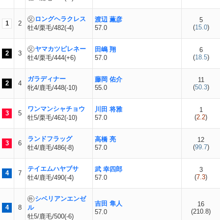
ロングヘラクレス
渡辺 薫彦
5
1
2
(
15.0
)
牡4/栗毛/482(-4)
57.0
ヤマカツピレネー
田嶋 翔
6
2
3
(
18.5
)
牡4/栗毛/444(+6)
57.0
ガラディナー
藤岡 佑介
11
2
4
(
50.3
)
牝4/鹿毛/448(-10)
55.0
ワンマンシャチョウ
川田 将雅
1
3
5
(
2.2
)
牡5/栗毛/462(-10)
57.0
ランドフラッグ
高橋 亮
12
3
6
(
99.7
)
牡4/鹿毛/486(-8)
57.0
テイエムハヤブサ
武 幸四郎
3
4
7
(
7.3
)
牡4/鹿毛/490(-4)
57.0
シベリアンエンゼ
吉田 隼人
16
4
8
ル
(
210.8
)
57.0
牡5/鹿毛/500(-6)