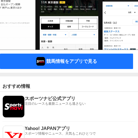
競馬情報をアプリで見る
おすすめ情報
スポーツナビ公式アプリ
注目のレースも最新ニュースも逃さない
Yahoo! JAPANアプリ
スポーツ情報やニュース、天気もこれひとつで