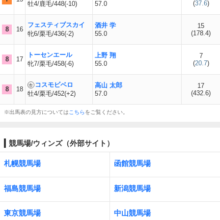
(
37.6
)
牡4/鹿毛/448(-10)
57.0
フェスティブスカイ
酒井 学
15
8
16
(
178.4
)
牝6/栗毛/436(-2)
55.0
トーセンエール
上野 翔
7
8
17
(
20.7
)
牝7/栗毛/458(-6)
55.0
コスモビベロ
高山 太郎
17
8
18
(
432.6
)
牡4/栗毛/452(+2)
57.0
※出馬表の見方については
こちら
をご覧ください。
競馬場/ウィンズ（外部サイト）
札幌競馬場
函館競馬場
福島競馬場
新潟競馬場
東京競馬場
中山競馬場