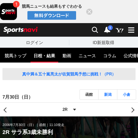
競馬ニュースも結果もすぐわかる
閉じる
スポーツナビ
検索
通知
i
ログイン
ID新規取得
競馬トップ
日程・結果
動画
ニュース
コラム
公式情
真中満＆五十嵐亮太が佐賀競馬予想に挑戦！（PR）
函館
新潟
小倉
7月30日（日）
2006年7月30日（日）
函館
11:10発走
2R サラ系3歳未勝利