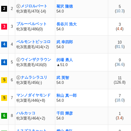
メジロルバート
菊沢 隆徳
5
2
2
(
10.3
)
牝3/鹿毛/470(-14)
54.0
ブルーベルベット
長谷川 浩大
3
3
3
(
4.4
)
牝3/栗毛/486(0)
54.0
ベルモントピッコロ
武 幸四郎
10
4
4
(
81.5
)
牝3/黒鹿毛/414(+2)
54.0
ウインザクラウン
的場 勇人
9
4
5
(
36.6
)
牝3/黒鹿毛/416(0)
▲51.0
ナムラシラユリ
武 英智
11
5
6
(
126.8
)
牝3/栗毛/456(-)
54.0
マンノダイヤモンド
秋山 真一郎
7
5
7
(
18.0
)
牝3/栗毛/446(+8)
54.0
ハルカッコ
千田 輝彦
1
6
8
(
3.4
)
牝3/栗毛/464(+2)
54.0
ミスズスキャット