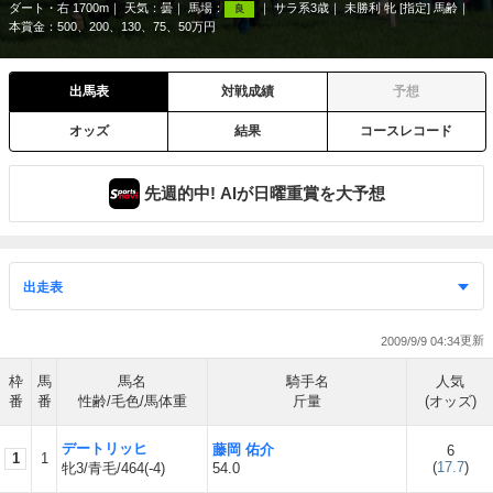
ダート・右 1700m
天気：
曇
馬場：
サラ系3歳
未勝利 牝 [指定] 馬齢
良
本賞金：500、200、130、75、50万円
出馬表
対戦成績
予想
オッズ
結果
コースレコード
先週的中! AIが日曜重賞を大予想
2009/9/9 04:34
枠
馬
馬名
騎手名
人気
番
番
性齢/毛色/馬体重
斤量
(オッズ)
デートリッヒ
藤岡 佑介
6
1
1
(
17.7
)
牝3/青毛/464(-4)
54.0