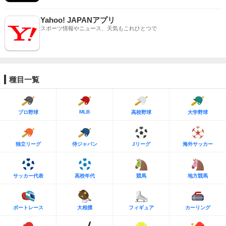
Yahoo! JAPANアプリ
スポーツ情報やニュース、天気もこれひとつで
種目一覧
MLB
プロ野球
高校野球
大学野球
独立リーグ
侍ジャパン
Jリーグ
海外サッカー
サッカー代表
高校年代
競馬
地方競馬
ボートレース
大相撲
フィギュア
カーリング