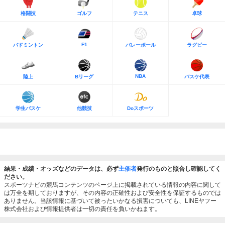
格闘技
ゴルフ
テニス
卓球
F1
バドミントン
バレーボール
ラグビー
NBA
陸上
Bリーグ
バスケ代表
学生バスケ
他競技
Doスポーツ
結果・成績・オッズなどのデータは、必ず
主催者
発行のものと照合し確認してく
ださい。
スポーツナビの競馬コンテンツのページ上に掲載されている情報の内容に関して
は万全を期しておりますが、その内容の正確性および安全性を保証するものでは
ありません。当該情報に基づいて被ったいかなる損害についても、LINEヤフー
株式会社および情報提供者は一切の責任を負いかねます。