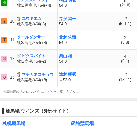
横山 典弘
8
6
9
(
24.8
)
牝3/黒鹿毛/454(+4)
54.0
ユウギエム
芹沢 純一
13
7
10
(
521.1
)
牝3/鹿毛/460(-8)
54.0
クールダンサー
北村 宏司
2
7
11
(
3.8
)
牝3/鹿毛/454(+4)
54.0
ビクスバイト
柴山 雄一
4
8
12
(
6.1
)
牝3/鹿毛/454(-2)
54.0
マチカネコチョウ
津村 明秀
12
8
13
(
182.1
)
牝3/栗毛/464(+8)
☆53.0
※出馬表の見方については
こちら
をご覧ください。
競馬場/ウィンズ（外部サイト）
札幌競馬場
函館競馬場