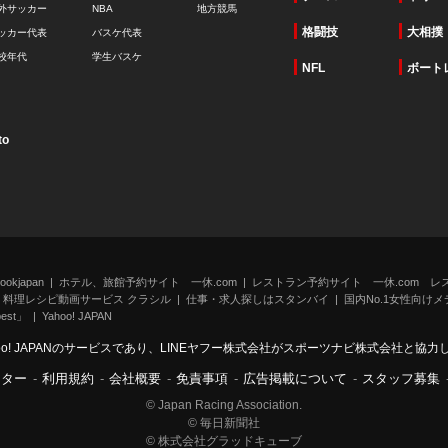
外サッカー
NBA
地方競馬
格闘技
大相撲
ッカー代表
バスケ代表
校年代
学生バスケ
NFL
ボート
to
kjapan
ホテル、旅館予約サイト 一休.com
レストラン予約サイト 一休.com レ
料理レシピ動画サービス クラシル
仕事・求人探しはスタンバイ
国内No.1女性向けメデ
st」
Yahoo! JAPAN
oo! JAPANのサービスであり、LINEヤフー株式会社がスポーツナビ株式会社と協
ンター
-
利用規約
-
会社概要
-
免責事項
-
広告掲載について
-
スタッフ募集
© Japan Racing Association.
© 毎日新聞社
© 株式会社グラッドキューブ