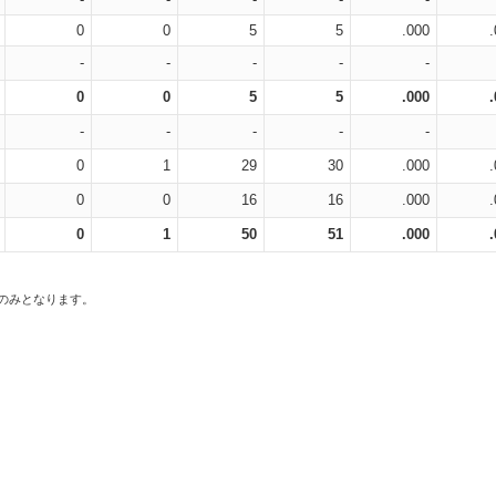
0
0
5
5
.000
-
-
-
-
-
0
0
5
5
.000
-
-
-
-
-
0
1
29
30
.000
0
0
16
16
.000
0
1
50
51
.000
スのみとなります。