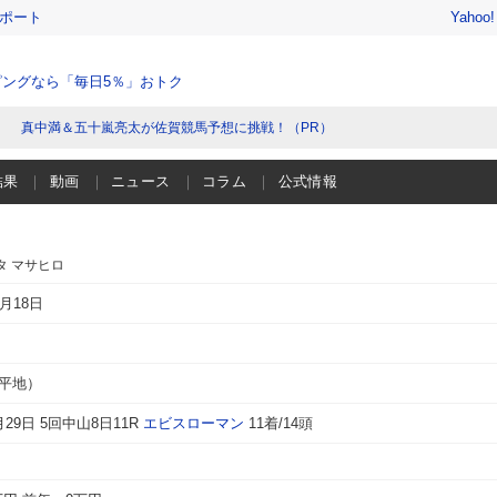
レポート
Yahoo
ングなら「毎日5％」おトク
真中満＆五十嵐亮太が佐賀競馬予想に挑戦！（PR）
結果
動画
ニュース
コラム
公式情報
タ マサヒロ
0月18日
（平地）
月29日 5回中山8日11R
エビスローマン
11着/14頭