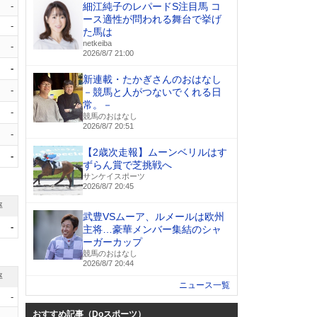
-
細江純子のレパードS注目馬 コ
ース適性が問われる舞台で挙げ
-
た馬は
netkeiba
-
2026/8/7 21:00
-
新連載・たかぎさんのおはなし
-
－競馬と人がつないでくれる日
常。－
-
競馬のおはなし
2026/8/7 20:51
-
【2歳次走報】ムーンベリルはす
-
ずらん賞で芝挑戦へ
サンケイスポーツ
2026/8/7 20:45
率
武豊VSムーア、ルメールは欧州
-
主将…豪華メンバー集結のシャ
ーガーカップ
競馬のおはなし
2026/8/7 20:44
率
ニュース一覧
-
おすすめ記事（Doスポーツ）
-