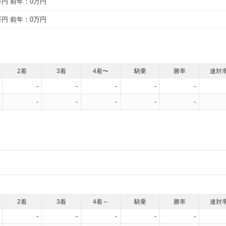
万円
前年：0万円
万円
前年：0万円
2着
3着
4着〜
騎乗
勝率
連対
-
-
-
-
-
-
-
-
-
-
2着
3着
4着～
騎乗
勝率
連対
-
-
-
-
-