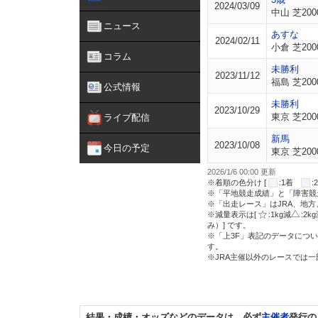
2024/03/09
中山 芝200
ニュース
あすな
2024/02/11
小倉 芝200
コラム
未勝利
2023/11/12
福島 芝200
公式情報
未勝利
2023/10/29
東京 芝200
ライブ配信
新馬
2023/10/08
今日の予定
東京 芝200
2026/1/6 00:00 更新
※着順の色分け [
:1着
※「平地競走成績」と「障害競
※「出走レース」はJRA、地
※減量表示は[
:1kg減
:2k
み）] です。
※「上3F」表記のデータについ
す。
※JRA主催以外のレースでは
結果・成績・オッズなどのデータは、必ず
主催者
発行の