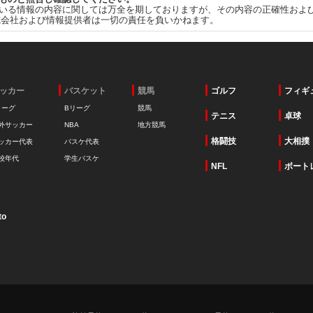
いる情報の内容に関しては万全を期しておりますが、その内容の正確性およ
式会社および情報提供者は一切の責任を負いかねます。
ッカー
バスケット
競馬
ゴルフ
フィギ
リーグ
Bリーグ
競馬
テニス
卓球
外サッカー
NBA
地方競馬
格闘技
大相撲
ッカー代表
バスケ代表
校年代
学生バスケ
NFL
ボート
to