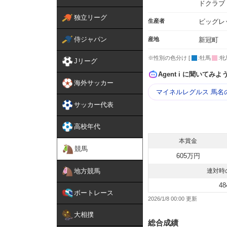
ドクラブ
独立リーグ
生産者
ビッグレ
侍ジャパン
産地
新冠町
※性別の色分け [
:牡馬
:牝
Jリーグ
Agent i に聞いてみよ
海外サッカー
マイネルレグルス 馬名
サッカー代表
高校年代
本賞金
競馬
605万円
地方競馬
連対時
48
ボートレース
2026/1/8 00:00
大相撲
総合成績