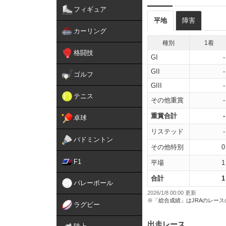
フィギュア
平地
障害
カーリング
種別
1着
格闘技
GI
-
GII
-
ゴルフ
GIII
-
テニス
その他重賞
-
重賞合計
-
卓球
リステッド
-
バドミントン
その他特別
0
F1
平場
1
合計
1
バレーボール
2026/1/8 00:00 更新
※「総合成績」はJRAのレー
ラグビー
出走レース