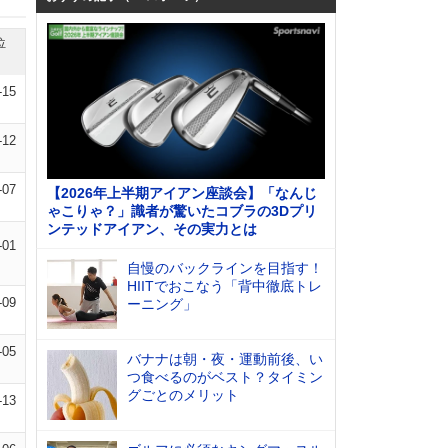
位
-15
-12
-07
【2026年上半期アイアン座談会】「なんじ
ゃこりゃ？」識者が驚いたコブラの3Dプリ
ンテッドアイアン、その実力とは
-01
自慢のバックラインを目指す！
HIITでおこなう「背中徹底トレ
-09
ーニング」
-05
バナナは朝・夜・運動前後、い
つ食べるのがベスト？タイミン
グごとのメリット
-13