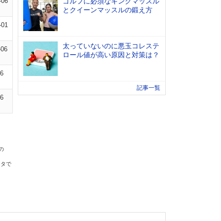
-06
ゴルフに必須なキングマッスル
とクイーンマッスルの鍛え方
-01
太っていないのに悪玉コレステ
-06
ロール値が高い原因と対策は？
06
記事一覧
06
の
ータで