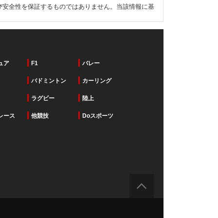
び安全性を保証するものではありません。当該情報に基
ュア
F1
バレー
バドミントン
カーリング
ラグビー
陸上
レース
他競技
Doスポーツ