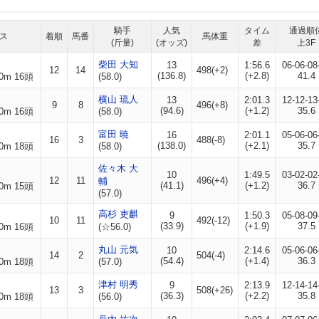
騎手
人気
タイム
通過順
ス
着順
馬番
馬体重
(斤量)
(オッズ)
差
上3F
柴田 大知
13
1:56.6
06-06-08
12
14
498(+2)
(136.8)
(+2.8)
41.4
0m 16頭
(58.0)
横山 琉人
13
2:01.3
12-12-13
9
8
496(+8)
(94.6)
(+1.2)
35.6
0m 16頭
(58.0)
富田 暁
16
2:01.1
05-06-06
16
3
488(-8)
(138.0)
(+2.1)
35.7
0m 18頭
(58.0)
佐々木 大
10
1:49.5
03-02-02
12
11
496(+4)
輔
(41.1)
(+1.2)
36.7
0m 15頭
(57.0)
高杉 吏麒
9
1:50.3
05-08-09
10
11
492(-12)
(33.9)
(+1.9)
37.5
0m 16頭
(☆56.0)
丸山 元気
10
2:14.6
05-06-06
14
2
504(-4)
(54.4)
(+1.4)
36.3
0m 18頭
(57.0)
津村 明秀
9
2:13.9
12-14-14
13
3
508(+26)
(36.3)
(+2.2)
35.8
0m 18頭
(56.0)