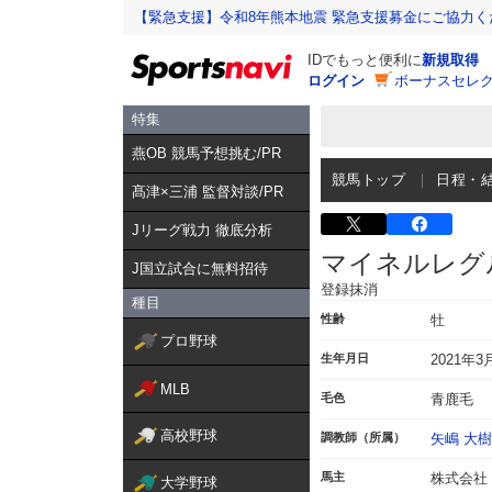
【緊急支援】令和8年熊本地震 緊急支援募金にご協力く
IDでもっと便利に
新規取得
ログイン
ボーナスセレク
特集
燕OB 競馬予想挑む/PR
競馬トップ
日程・
髙津×三浦 監督対談/PR
Jリーグ戦力 徹底分析
マイネルレグ
J国立試合に無料招待
登録抹消
種目
性齢
牡
プロ野球
生年月日
2021年3
MLB
毛色
青鹿毛
高校野球
調教師（所属）
矢嶋 大樹
馬主
株式会社
大学野球