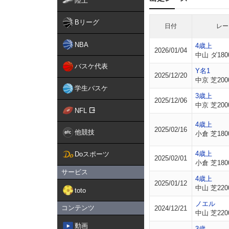
陸上
Bリーグ
日付
レー
NBA
4歳上
2026/01/04
中山 ダ180
バスケ代表
Y名1
2025/12/20
中京 芝200
学生バスケ
3歳上
2025/12/06
中京 芝200
NFL
4歳上
2025/02/16
他競技
小倉 芝180
4歳上
Doスポーツ
2025/02/01
小倉 芝180
サービス
4歳上
2025/01/12
中山 芝220
toto
ノエル
コンテンツ
2024/12/21
中山 芝220
動画
3歳