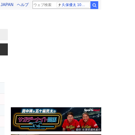
! JAPAN
ヘルプ
久保優太 10代女性
検索
レ
レ