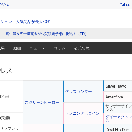
ださい
Yahoo
ション 人気商品が最大40％
真中満＆五十嵐亮太が佐賀競馬予想に挑戦！（PR）
結果
動画
ニュース
コラム
公式情報
ルス
Silver Hawk
グラスワンダー
月26日
Ameriflora
スクリーンヒーロー
サンデーサイ
ンス
ランニングヒロイン
ダイナアクト
(美浦)
ス
 サラブレッ
Devil His Due