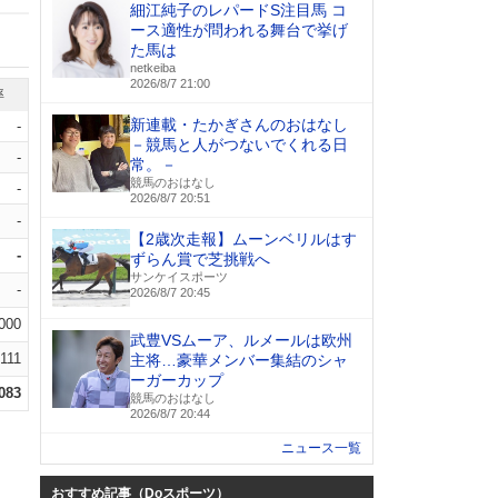
細江純子のレパードS注目馬 コ
ース適性が問われる舞台で挙げ
た馬は
netkeiba
2026/8/7 21:00
率
新連載・たかぎさんのおはなし
-
－競馬と人がつないでくれる日
-
常。－
競馬のおはなし
-
2026/8/7 20:51
-
【2歳次走報】ムーンベリルはす
-
ずらん賞で芝挑戦へ
サンケイスポーツ
-
2026/8/7 20:45
.000
武豊VSムーア、ルメールは欧州
.111
主将…豪華メンバー集結のシャ
ーガーカップ
.083
競馬のおはなし
2026/8/7 20:44
ニュース一覧
おすすめ記事（Doスポーツ）