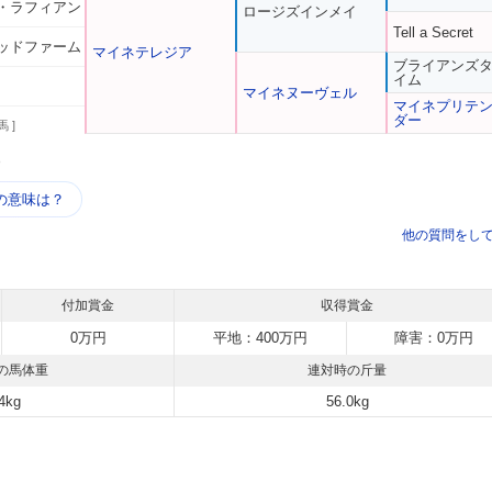
・ラフィアン
ロージズインメイ
Tell a Secret
ッドファーム
マイネテレジア
ブライアンズ
イム
マイネヌーヴェル
マイネプリテ
ダー
馬 ]
う
の意味は？
他の質問をし
付加賞金
収得賞金
0万円
平地：400万円
障害：0万円
の馬体重
連対時の斤量
4kg
56.0kg