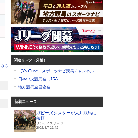
タ
ン
関連リンク（外部）
てみる
【YouTube】スポーツナビ競馬チャンネル
日本中央競馬会（JRA）
地方競馬全国協会
新着ニュース
ガビーズシスターが大井競馬に
移籍
サンケイスポーツ
2026/8/7 21:42