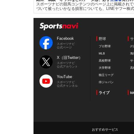
スポーツナビの競馬コンテンツのページ上に掲載されて
づいて被ったいかなる損害についても、LINEヤフー株
Facebook
野球
サ
スポーツナビ
プロ野球
J
公式ページ
MLB
海
X（旧Twitter）
高校野球
サ
スポーツナビ
公式アカウント
大学野球
高
独立リーグ
YouTube
スポーツナビ
侍ジャパン
公式チャンネル
ライブ
to
おすすめサービス