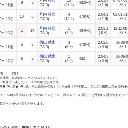
丹内 祐次
10
2:03.4
07-07-06
9
9
482(+4)
(47.4)
(+1.5)
38.7
0m 11頭
(57.0)
丹内 祐次
4
2:04.1
01-01-01
10
6
478(-6)
(14.4)
(+1.9)
36.7
0m 10頭
(57.0)
丹内 祐次
1
2:03.1
11-11-08
1
14
484(+6)
(2.9)
(-0.6)
37.5
0m 16頭
(56.0)
横山 武史
3
2:01.6
06-06-
5
9
478(-4)
(5.8)
(+0.5)
35.1
0m 11頭
(56.0)
横山 武史
1
2:04.5
06-06-
6
9
482
(2.9)
(+0.5)
33.4
0m 12頭
(56.0)
:2着
:3着 ]
走成績」はJRAのレースのみとなります。
方、海外で出走したレースの成績となります。
g減
:3kg減
:4kg減（※女性騎手のみ）
:2kg減（※5年以上、又は101勝以上の女性騎手
て 1993年4月以前では一部のレースが上4F、障害レースに関しては平均Fで計測されたデ
一部データがない場合があります。
ものと照合し確認してください。