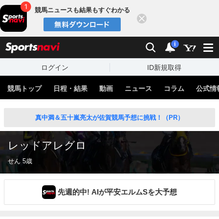
競馬ニュースも結果もすぐわかる
閉じる
スポーツナビ
検索
通知
i
ログイン
ID新規取得
競馬トップ
日程・結果
動画
ニュース
コラム
公式情
真中満＆五十嵐亮太が佐賀競馬予想に挑戦！（PR）
レッドアレグロ
せん 5歳
先週的中! AIが平安エルムSを大予想