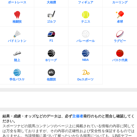
ボートレース
大相撲
フィギュア
カーリング
格闘技
ゴルフ
テニス
卓球
F1
バドミントン
バレーボール
ラグビー
NBA
陸上
Bリーグ
バスケ代表
学生バスケ
他競技
Doスポーツ
結果・成績・オッズなどのデータは、必ず
主催者
発行のものと照合し確認してく
ださい。
スポーツナビの競馬コンテンツのページ上に掲載されている情報の内容に関して
は万全を期しておりますが、その内容の正確性および安全性を保証するものでは
ありません。当該情報に基づいて被ったいかなる損害についても、LINEヤフー