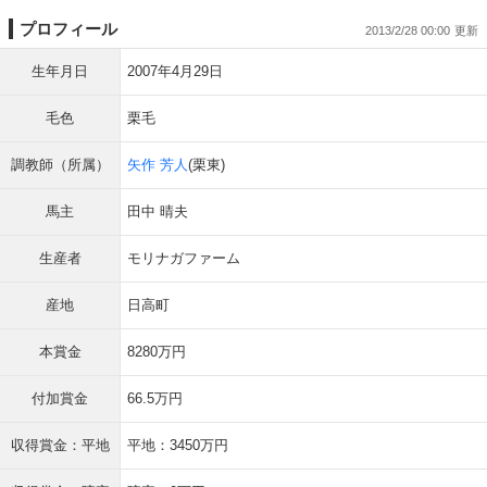
プロフィール
2013/2/28 00:00
生年月日
2007年4月29日
毛色
栗毛
調教師（所属）
矢作 芳人
(栗東)
馬主
田中 晴夫
生産者
モリナガファーム
産地
日高町
本賞金
8280万円
付加賞金
66.5万円
収得賞金：平地
平地：3450万円