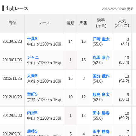
出走レース
2013/2/25 00:00
騎手
人気
日付
レース
着順
馬番
(オッズ)
(斤量)
千葉S
戸崎 圭太
3
2013/02/23
14
15
(8.1)
中山 ダ1200m 16頭
(55.0)
ジャニ
丸田 恭介
13
2013/01/06
1
15
(53.4)
中山 ダ1200m 16頭
(52.0)
太秦S
国分 優作
13
2012/11/25
15
8
(94.2)
京都 ダ1200m 16頭
(54.0)
室町S
鮫島 良太
9
2012/10/20
10
12
(30.1)
京都 ダ1200m 16頭
(52.0)
内房S
田中 勝春
10
2012/09/30
1
12
(69.2)
中山 ダ1200m 13頭
(55.0)
越後S
田中 勝春
7
2012/09/01
5
4