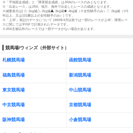
※「平地競走成績」と「障害競走成績」はJRAのレースのみとなります。
※「出走レース」はJRA、地方、海外で出走したレースの成績となります。
※減量表示は[
:1kg減
:2kg減
:3kg減
:4kg減（※女性騎手のみ）
:2kg減（※5
年以上、又は101勝以上の女性騎手のみ）] です。
※「上3F」表記のデータについて 1993年4月以前では一部のレースが上4F、障害レー
スに関しては平均Fで計測されたデータです。
※JRA主催以外のレースでは一部データがない場合があります。
競馬場/ウィンズ（外部サイト）
札幌競馬場
函館競馬場
福島競馬場
新潟競馬場
東京競馬場
中山競馬場
中京競馬場
京都競馬場
阪神競馬場
小倉競馬場