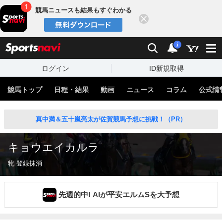
競馬ニュースも結果もすぐわかる
閉じる
スポーツナビ
検索
通知
i
ログイン
ID新規取得
競馬トップ
日程・結果
動画
ニュース
コラム
公式情
真中満＆五十嵐亮太が佐賀競馬予想に挑戦！（PR）
キョウエイカルラ
牝 登録抹消
先週的中! AIが平安エルムSを大予想