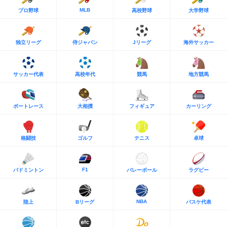
MLB
プロ野球
高校野球
大学野球
独立リーグ
侍ジャパン
Jリーグ
海外サッカー
サッカー代表
高校年代
競馬
地方競馬
ボートレース
大相撲
フィギュア
カーリング
格闘技
ゴルフ
テニス
卓球
F1
バドミントン
バレーボール
ラグビー
NBA
陸上
Bリーグ
バスケ代表