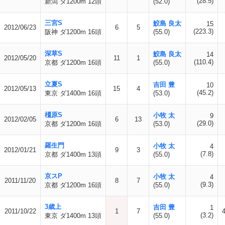
(28.5)
新潟 ダ1200m 12頭
(52.0)
三宮S
鮫島 良太
15
2012/06/23
6
5
(223.3)
阪神 ダ1200m 16頭
(55.0)
深草S
鮫島 良太
14
2012/05/20
11
1
(110.4)
京都 ダ1200m 16頭
(55.0)
立夏S
吉田 豊
10
2012/05/13
15
4
(45.2)
東京 ダ1400m 16頭
(53.0)
橿原S
小牧 太
9
2012/02/05
6
13
(29.0)
京都 ダ1200m 16頭
(53.0)
羅生門
小牧 太
4
2012/01/21
9
3
(7.8)
京都 ダ1400m 13頭
(55.0)
京スP
小牧 太
4
2011/11/20
8
7
(9.3)
京都 ダ1200m 16頭
(55.0)
3歳上
吉田 豊
1
2011/10/22
1
7
(3.2)
東京 ダ1400m 13頭
(55.0)