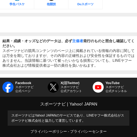
学生バスケ
他競技
Doスポーツ
結果・成績・オッズなどのデータは、必ず
主催者
発行のものと照合し確認してく
ださい。
スポーツナビの競馬コンテンツのページ上に掲載されている情報の内容に関して
は万全を期しておりますが、その内容の正確性および安全性を保証するものでは
ありません。当該情報に基づいて被ったいかなる損害についても、LINEヤフー
株式会社および情報提供者は一切の責任を負いかねます。
Facebook
X(旧Twitter)
YouTube
スポーツナビ
スポーツナビ
スポーツナビ
公式ページ
公式アカウント
公式チャンネル
スポーツナビ
Yahoo! JAPAN
スポーツナビはYahoo! JAPANのサービスであり、LINEヤフー株式会社がス
ポーツナビ株式会社と協力して運営しています。
プライバシーポリシー
プライバシーセンター