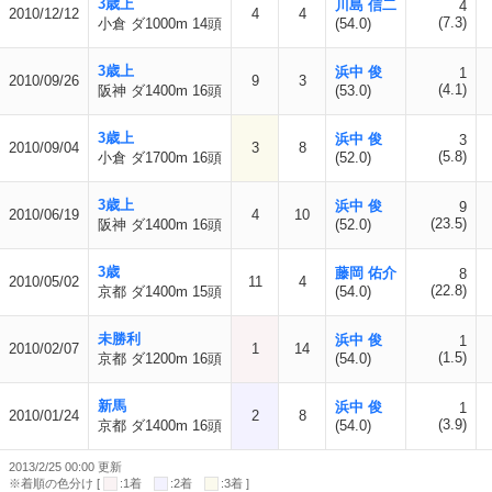
3歳上
川島 信二
4
2010/12/12
4
4
(7.3)
小倉 ダ1000m 14頭
(54.0)
3歳上
浜中 俊
1
2010/09/26
9
3
(4.1)
阪神 ダ1400m 16頭
(53.0)
3歳上
浜中 俊
3
2010/09/04
3
8
(5.8)
小倉 ダ1700m 16頭
(52.0)
3歳上
浜中 俊
9
2010/06/19
4
10
(23.5)
阪神 ダ1400m 16頭
(52.0)
3歳
藤岡 佑介
8
2010/05/02
11
4
(22.8)
京都 ダ1400m 15頭
(54.0)
未勝利
浜中 俊
1
2010/02/07
1
14
(1.5)
京都 ダ1200m 16頭
(54.0)
新馬
浜中 俊
1
2010/01/24
2
8
(3.9)
京都 ダ1400m 16頭
(54.0)
2013/2/25 00:00 更新
※着順の色分け [
:1着
:2着
:3着 ]