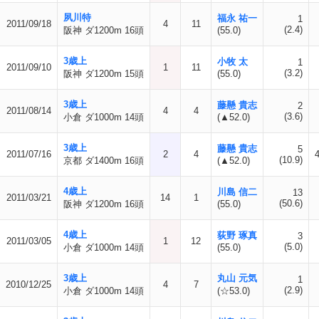
夙川特
福永 祐一
1
2011/09/18
4
11
(2.4)
阪神 ダ1200m 16頭
(55.0)
3歳上
小牧 太
1
2011/09/10
1
11
(3.2)
阪神 ダ1200m 15頭
(55.0)
3歳上
藤懸 貴志
2
2011/08/14
4
4
(3.6)
小倉 ダ1000m 14頭
(▲52.0)
3歳上
藤懸 貴志
5
2011/07/16
2
4
(10.9)
京都 ダ1400m 16頭
(▲52.0)
4歳上
川島 信二
13
2011/03/21
14
1
(50.6)
阪神 ダ1200m 16頭
(55.0)
4歳上
荻野 琢真
3
2011/03/05
1
12
(5.0)
小倉 ダ1000m 14頭
(55.0)
3歳上
丸山 元気
1
2010/12/25
4
7
(2.9)
小倉 ダ1000m 14頭
(☆53.0)