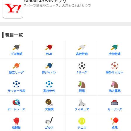
Yahoo! JAPANアプリ
スポーツ情報やニュース、天気もこれひとつで
種目一覧
MLB
プロ野球
高校野球
大学野球
独立リーグ
侍ジャパン
Jリーグ
海外サッカー
サッカー代表
高校年代
競馬
地方競馬
ボートレース
大相撲
フィギュア
カーリング
格闘技
ゴルフ
テニス
卓球