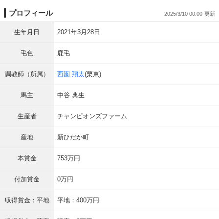
プロフィール
2025/3/10 00:00
生年月日
2021年3月28日
毛色
鹿毛
調教師（所属）
西園 翔太
(栗東)
馬主
中谷 典生
生産者
チャンピオンズファーム
産地
新ひだか町
本賞金
753万円
付加賞金
0万円
収得賞金：平地
平地：400万円