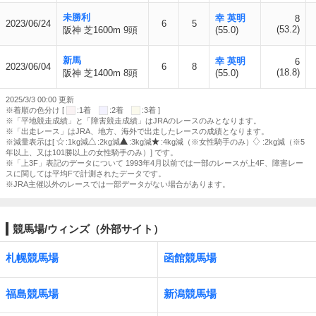
未勝利
幸 英明
8
2023/06/24
6
5
(53.2)
阪神 芝1600m 9頭
(55.0)
新馬
幸 英明
6
2023/06/04
6
8
(18.8)
阪神 芝1400m 8頭
(55.0)
2025/3/3 00:00 更新
※着順の色分け [
:1着
:2着
:3着 ]
※「平地競走成績」と「障害競走成績」はJRAのレースのみとなります。
※「出走レース」はJRA、地方、海外で出走したレースの成績となります。
※減量表示は[
:1kg減
:2kg減
:3kg減
:4kg減（※女性騎手のみ）
:2kg減（※5
年以上、又は101勝以上の女性騎手のみ）] です。
※「上3F」表記のデータについて 1993年4月以前では一部のレースが上4F、障害レー
スに関しては平均Fで計測されたデータです。
※JRA主催以外のレースでは一部データがない場合があります。
競馬場/ウィンズ（外部サイト）
札幌競馬場
函館競馬場
福島競馬場
新潟競馬場