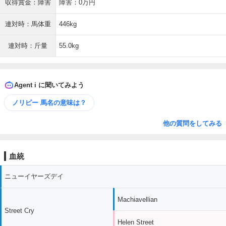
収得賞金：障害
障害：0万円
連対時：馬体重
446kg
連対時：斤量
55.0kg
Agent i に聞いてみよう
ノリピー 馬名の意味は？
他の質問をしてみる
血統
ニューイヤーズデイ
Machiavellian
Street Cry
Helen Street