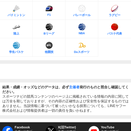
F1
バドミントン
バレーボール
ラグビー
NBA
陸上
Bリーグ
バスケ代表
学生バスケ
他競技
Doスポーツ
結果・成績・オッズなどのデータは、必ず
主催者
発行のものと照合し確認してく
ださい。
スポーツナビの競馬コンテンツのページ上に掲載されている情報の内容に関して
は万全を期しておりますが、その内容の正確性および安全性を保証するものでは
ありません。当該情報に基づいて被ったいかなる損害についても、LINEヤフー
株式会社および情報提供者は一切の責任を負いかねます。
Facebook
X(旧Twitter)
YouTube