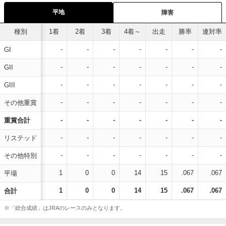
平地
障害
種別
1着
2着
3着
4着～
出走
勝率
連対率
-
-
-
-
-
-
-
GI
-
-
-
-
-
-
-
GII
-
-
-
-
-
-
-
GIII
-
-
-
-
-
-
-
その他重賞
-
-
-
-
-
-
-
重賞合計
-
-
-
-
-
-
-
リステッド
-
-
-
-
-
-
-
その他特別
1
0
0
14
15
.067
.067
平場
1
0
0
14
15
.067
.067
合計
※「総合成績」はJRAのレースのみとなります。