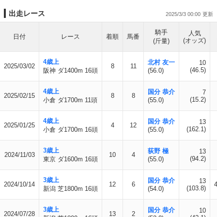
出走レース
2025/3/3 00:00
騎手
人気
日付
レース
着順
馬番
(オッズ)
(斤量)
4歳上
北村 友一
10
2025/03/02
8
11
(46.5)
阪神 ダ1400m 16頭
(56.0)
4歳上
国分 恭介
7
2025/02/15
8
8
(15.2)
小倉 ダ1700m 11頭
(55.0)
4歳上
国分 恭介
13
2025/01/25
4
12
(162.1)
小倉 ダ1700m 16頭
(55.0)
3歳上
荻野 極
13
2024/11/03
10
4
(94.2)
東京 ダ1600m 16頭
(55.0)
3歳上
国分 恭介
13
2024/10/14
12
6
(103.8)
新潟 芝1800m 16頭
(54.0)
3歳上
国分 恭介
10
2024/07/28
13
2