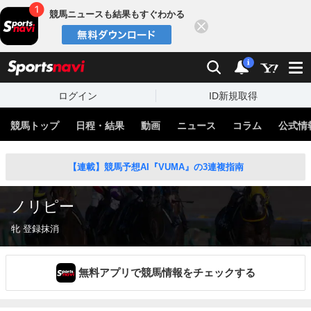
競馬ニュースも結果もすぐわかる
閉じる
スポーツナビ
検索
通知
i
ログイン
ID新規取得
競馬トップ
日程・結果
動画
ニュース
コラム
公式情
【連載】競馬予想AI『VUMA』の3連複指南
ノリピー
牝 登録抹消
無料アプリで競馬情報をチェックする