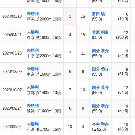
(42.1)
新潟 芝1800m 16頭
(53.0)
未勝利
富田 暁
6
2024/05/18
1
15
(10.9)
新潟 芝2000m 16頭
(55.0)
未勝利
菅原 明良
12
2024/04/21
4
15
(100.9)
東京 芝1800m 16頭
(55.0)
未勝利
国分 恭介
9
2024/03/23
7
11
(34.9)
中京 芝2200m 14頭
(55.0)
未勝利
国分 恭介
8
2023/12/09
6
9
(61.5)
中京 芝1600m 16頭
(55.0)
未勝利
国分 恭介
12
2023/10/07
7
10
(64.6)
京都 ダ1400m 13頭
(55.0)
未勝利
国分 恭介
9
2023/09/24
6
9
(59.6)
阪神 ダ1400m 13頭
(55.0)
未勝利
今村 聖奈
10
2023/09/02
10
4
(48.9)
小倉 ダ1700m 16頭
(▲52.0)