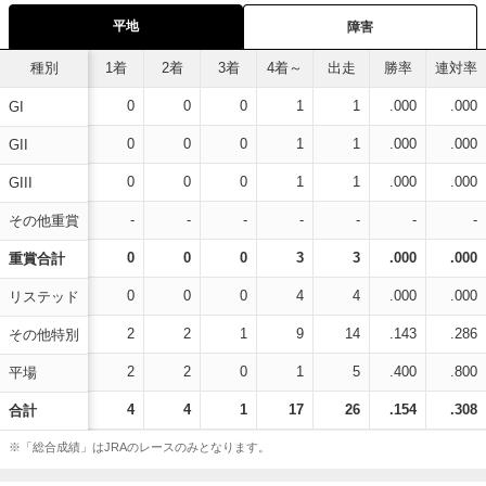
平地
障害
種別
1着
2着
3着
4着～
出走
勝率
連対率
0
0
0
1
1
.000
.000
GI
0
0
0
1
1
.000
.000
GII
0
0
0
1
1
.000
.000
GIII
-
-
-
-
-
-
-
その他重賞
0
0
0
3
3
.000
.000
重賞合計
0
0
0
4
4
.000
.000
リステッド
2
2
1
9
14
.143
.286
その他特別
2
2
0
1
5
.400
.800
平場
4
4
1
17
26
.154
.308
合計
※「総合成績」はJRAのレースのみとなります。