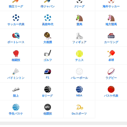
独立リーグ
侍ジャパン
Jリーグ
海外サッカー
サッカー代表
高校年代
競馬
地方競馬
ボートレース
大相撲
フィギュア
カーリング
格闘技
ゴルフ
テニス
卓球
F1
バドミントン
バレーボール
ラグビー
NBA
陸上
Bリーグ
バスケ代表
学生バスケ
他競技
Doスポーツ