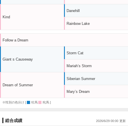
Danehill
Kind
Rainbow Lake
Follow a Dream
Storm Cat
Giant s Causeway
Mariah’s Storm
Siberian Summer
Dream of Summer
Mary’s Dream
※性別の色分け [
:牡馬
:牝馬 ]
総合成績
2026/6/29 00:00