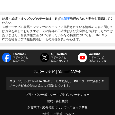
結果・成績・オッズなどのデータは、必ず
主催者
発行のものと照合し確認してく
ださい。
スポーツナビの競馬コンテンツのページ上に掲載されている情報の内容に関して
は万全を期しておりますが、その内容の正確性および安全性を保証するものでは
ありません。当該情報に基づいて被ったいかなる損害についても、LINEヤフー
株式会社および情報提供者は一切の責任を負いかねます。
Facebook
X(旧Twitter)
YouTube
スポーツナビ
スポーツナビ
スポーツナビ
公式ページ
公式アカウント
公式チャンネル
スポーツナビ
Yahoo! JAPAN
スポーツナビはYahoo! JAPANのサービスであり、LINEヤフー株式会社がス
ポーツナビ株式会社と協力して運営しています。
プライバシーポリシー
プライバシーセンター
規約
会社概要
免責事項
広告掲載について
スタッフ募集
ご意見・ご要望
ヘルプ