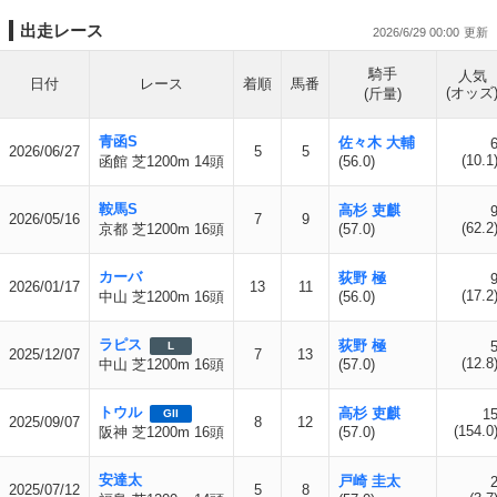
出走レース
2026/6/29 00:00
騎手
人気
日付
レース
着順
馬番
(オッズ
(斤量)
青函S
佐々木 大輔
2026/06/27
5
5
(10.1
函館 芝1200m 14頭
(56.0)
鞍馬S
高杉 吏麒
2026/05/16
7
9
(62.2
京都 芝1200m 16頭
(57.0)
カーバ
荻野 極
2026/01/17
13
11
(17.2
中山 芝1200m 16頭
(56.0)
ラピス
荻野 極
L
2025/12/07
7
13
(12.8
中山 芝1200m 16頭
(57.0)
トウル
高杉 吏麒
1
GII
2025/09/07
8
12
(154.0
阪神 芝1200m 16頭
(57.0)
安達太
戸崎 圭太
2025/07/12
5
8