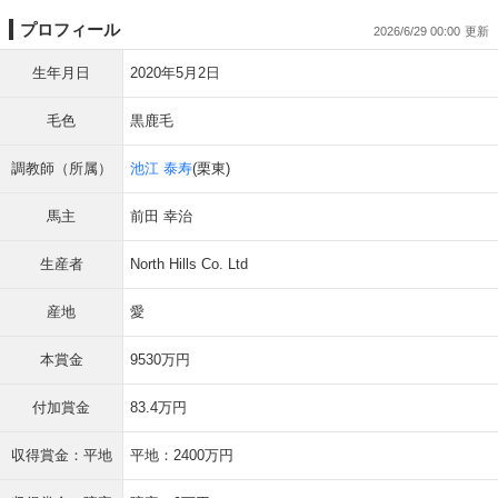
プロフィール
2026/6/29 00:00
生年月日
2020年5月2日
毛色
黒鹿毛
調教師（所属）
池江 泰寿
(栗東)
馬主
前田 幸治
生産者
North Hills Co. Ltd
産地
愛
本賞金
9530万円
付加賞金
83.4万円
収得賞金：平地
平地：2400万円