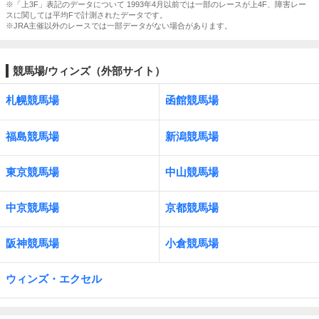
※「上3F」表記のデータについて 1993年4月以前では一部のレースが上4F、障害レー
スに関しては平均Fで計測されたデータです。
※JRA主催以外のレースでは一部データがない場合があります。
競馬場/ウィンズ（外部サイト）
札幌競馬場
函館競馬場
福島競馬場
新潟競馬場
東京競馬場
中山競馬場
中京競馬場
京都競馬場
阪神競馬場
小倉競馬場
ウィンズ・エクセル