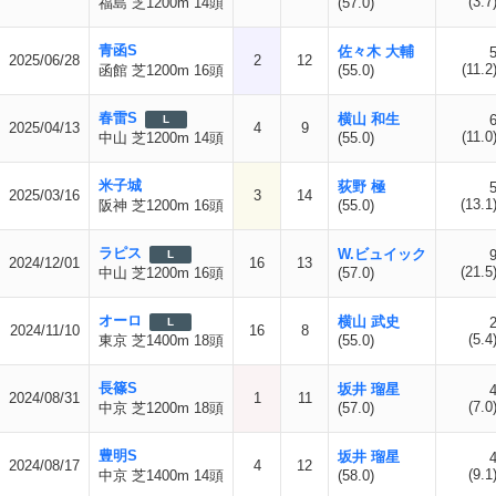
(3.7
福島 芝1200m 14頭
(57.0)
青函S
佐々木 大輔
2025/06/28
2
12
(11.2
函館 芝1200m 16頭
(55.0)
春雷S
横山 和生
L
2025/04/13
4
9
(11.0
中山 芝1200m 14頭
(55.0)
米子城
荻野 極
2025/03/16
3
14
(13.1
阪神 芝1200m 16頭
(55.0)
ラピス
W.ビュイック
L
2024/12/01
16
13
(21.5
中山 芝1200m 16頭
(57.0)
オーロ
横山 武史
L
2024/11/10
16
8
(5.4
東京 芝1400m 18頭
(55.0)
長篠S
坂井 瑠星
2024/08/31
1
11
(7.0
中京 芝1200m 18頭
(57.0)
豊明S
坂井 瑠星
2024/08/17
4
12
(9.1
中京 芝1400m 14頭
(58.0)