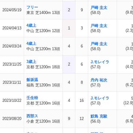
フリー
戸崎 圭太
2024/05/19
2
9
(9.8
東京 芝1400m 13頭
(58.0)
4歳上
戸崎 圭太
2024/04/13
1
3
(2.3
中山 芝1200m 12頭
(58.0)
4歳上
戸崎 圭太
2024/03/24
4
6
(3.0
中山 芝1200m 13頭
(58.0)
3歳上
J.モレイラ
2023/11/25
2
6
(4.0
京都 芝1200m 18頭
(57.0)
飯坂温
丹内 祐次
2023/11/11
4
8
(6.2
福島 芝1200m 16頭
(57.0)
壬生特
J.モレイラ
2023/10/22
4
16
(12.9
京都 芝1200m 16頭
(57.0)
西部ス
鮫島 克駿
2023/08/20
9
12
(6.8
小倉 芝1200m 16頭
(56.0)