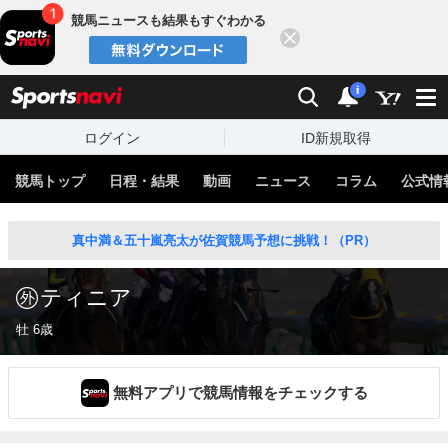
競馬ニュースも結果もすぐわかる
閉じる
スポーツナビ
検索
通知
i
ログイン
ID新規取得
競馬トップ
日程・結果
動画
ニュース
コラム
公式情
真中満＆五十嵐亮太が佐賀競馬予想に挑戦！（PR）
ティニア
牡 6歳
無料アプリで競馬情報をチェックする