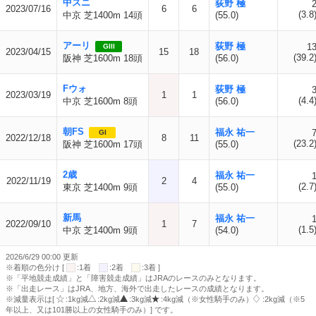
中スニ
荻野 極
2023/07/16
6
6
(3.8
中京 芝1400m 14頭
(55.0)
アーリ
荻野 極
1
GIII
2023/04/15
15
18
(39.2
阪神 芝1600m 18頭
(56.0)
Fウォ
荻野 極
2023/03/19
1
1
(4.4
中京 芝1600m 8頭
(56.0)
朝FS
福永 祐一
GI
2022/12/18
8
11
(23.2
阪神 芝1600m 17頭
(55.0)
2歳
福永 祐一
2022/11/19
2
4
(2.7
東京 芝1400m 9頭
(55.0)
新馬
福永 祐一
2022/09/10
1
7
(1.5
中京 芝1400m 9頭
(54.0)
2026/6/29 00:00 更新
※着順の色分け [
:1着
:2着
:3着 ]
※「平地競走成績」と「障害競走成績」はJRAのレースのみとなります。
※「出走レース」はJRA、地方、海外で出走したレースの成績となります。
※減量表示は[
:1kg減
:2kg減
:3kg減
:4kg減（※女性騎手のみ）
:2kg減（※5
年以上、又は101勝以上の女性騎手のみ）] です。