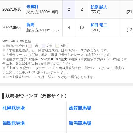
未勝利
杉原 誠人
2022/10/10
2
2
(21
東京 芝1800m 8頭
(55.0)
新馬
和田 竜二
2022/08/06
4
10
(12
新潟 芝1800m 11頭
(54.0)
2026/7/6 00:00 更新
※着順の色分け [
:1着
:2着
:3着 ]
※「平地競走成績」と「障害競走成績」はJRAのレースのみとなります。
※「出走レース」はJRA、地方、海外で出走したレースの成績となります。
※減量表示は[
:1kg減
:2kg減
:3kg減
:4kg減（※女性騎手のみ）
:2kg減（※5
年以上、又は101勝以上の女性騎手のみ）] です。
※「上3F」表記のデータについて 1993年4月以前では一部のレースが上4F、障害レー
スに関しては平均Fで計測されたデータです。
※JRA主催以外のレースでは一部データがない場合があります。
競馬場/ウィンズ（外部サイト）
札幌競馬場
函館競馬場
福島競馬場
新潟競馬場