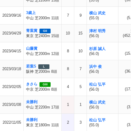
中山 芝2200m 15頭
(55.0)
3歳上
横山 武史
2023/09/16
7
9
(5
中山 芝2000m 11頭
(55.0)
青葉賞
津村 明秀
GII
2023/04/29
10
15
(452
東京 芝2400m 15頭
(56.0)
山藤賞
杉原 誠人
2023/04/15
8
10
(15
中山 芝2000m 12頭
(56.0)
若葉S
浜中 俊
L
2023/03/18
8
7
(36
阪神 芝2000m 8頭
(56.0)
きさら
松山 弘平
GIII
2023/02/05
4
5
(17
中京 芝2000m 8頭
(56.0)
未勝利
横山 武史
2023/01/08
1
1
(3
中山 芝2200m 17頭
(56.0)
未勝利
松山 弘平
2022/11/05
2
3
(3
東京 芝1800m 11頭
(55.0)