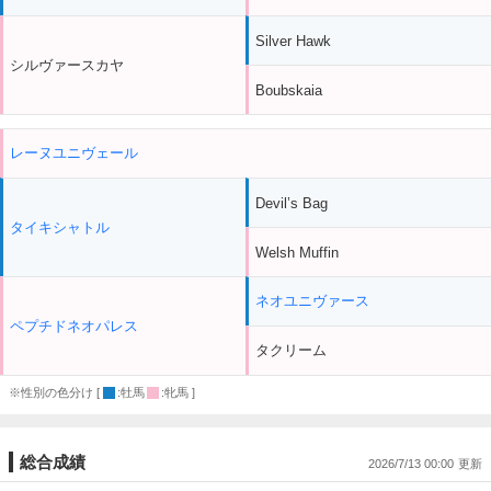
Silver Hawk
シルヴァースカヤ
Boubskaia
レーヌユニヴェール
Devil’s Bag
タイキシャトル
Welsh Muffin
ネオユニヴァース
ペプチドネオパレス
タクリーム
※性別の色分け [
:牡馬
:牝馬 ]
総合成績
2026/7/13 00:00