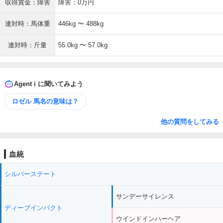
収得賞金：障害
障害：0万円
連対時：馬体重
446kg 〜 488kg
連対時：斤量
55.0kg 〜 57.0kg
Agent i に聞いてみよう
ロゼル 馬名の意味は？
他の質問をしてみる
血統
シルバーステート
サンデーサイレンス
ディープインパクト
ウインドインハーヘア