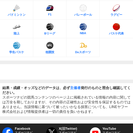
F1
バドミントン
バレーボール
ラグビー
NBA
陸上
Bリーグ
バスケ代表
学生バスケ
他競技
Doスポーツ
結果・成績・オッズなどのデータは、必ず
主催者
発行のものと照合し確認してく
ださい。
スポーツナビの競馬コンテンツのページ上に掲載されている情報の内容に関して
は万全を期しておりますが、その内容の正確性および安全性を保証するものでは
ありません。当該情報に基づいて被ったいかなる損害についても、LINEヤフー
株式会社および情報提供者は一切の責任を負いかねます。
Facebook
X(旧Twitter)
YouTube
スポーツナビ
スポーツナビ
スポーツナビ