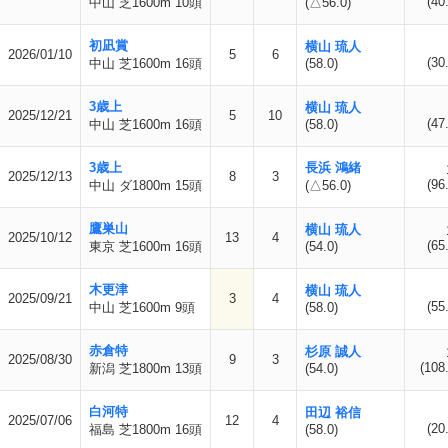
(40
中山 芝1600m 10頭
(△56.0)
初凪賞
横山 琉人
2026/01/10
5
6
(30
中山 芝1600m 16頭
(58.0)
3歳上
横山 琉人
2025/12/21
5
10
(47
中山 芝1600m 16頭
(58.0)
3歳上
長浜 鴻緒
2025/12/13
8
3
(96
中山 ダ1800m 15頭
(△56.0)
鷹巣山
横山 琉人
2025/10/12
13
4
(65
東京 芝1600m 16頭
(54.0)
木更津
横山 琉人
2025/09/21
3
4
(55
中山 芝1600m 9頭
(58.0)
赤倉特
杉原 誠人
2025/08/30
9
3
(108
新潟 芝1800m 13頭
(54.0)
白河特
田辺 裕信
2025/07/06
12
4
(20
福島 芝1800m 16頭
(58.0)