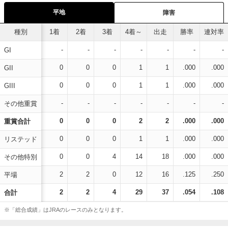
平地
障害
種別
1着
2着
3着
4着～
出走
勝率
連対率
-
-
-
-
-
-
-
GI
0
0
0
1
1
.000
.000
GII
0
0
0
1
1
.000
.000
GIII
-
-
-
-
-
-
-
その他重賞
0
0
0
2
2
.000
.000
重賞合計
0
0
0
1
1
.000
.000
リステッド
0
0
4
14
18
.000
.000
その他特別
2
2
0
12
16
.125
.250
平場
2
2
4
29
37
.054
.108
合計
※「総合成績」はJRAのレースのみとなります。