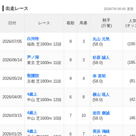
出走レース
2026/7/6 00:00
騎手
人
日付
レース
着順
馬番
(オッ
(斤量)
白河特
丸山 元気
2026/07/05
8
3
(100
福島 芝1800m 12頭
(58.0)
芦ノ湖
杉原 誠人
2026/06/14
8
3
(185
東京 芝1600m 11頭
(58.0)
聖護院
幸 英明
2026/05/24
9
4
(81
京都 芝1800m 11頭
(58.0)
4歳上
横山 琉人
2026/04/05
6
8
(42
中山 芝1600m 12頭
(58.0)
4歳上
岩田 康誠
2026/03/15
7
10
(48
中山 芝1600m 10頭
(58.0)
4歳上
長浜 鴻緒
2026/01/25
6
7