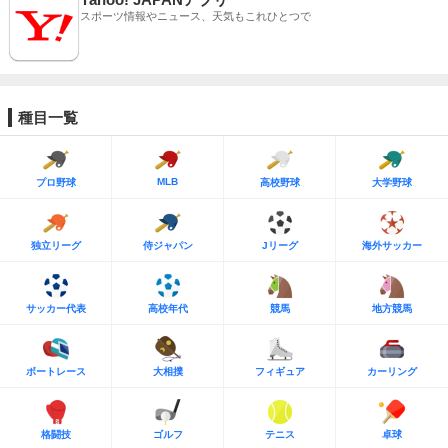
スポーツ情報やニュース、天気もこれひとつで
種目一覧
MLB
プロ野球
高校野球
大学野球
独立リーグ
侍ジャパン
Jリーグ
海外サッカー
サッカー代表
高校年代
競馬
地方競馬
ボートレース
大相撲
フィギュア
カーリング
格闘技
ゴルフ
テニス
卓球