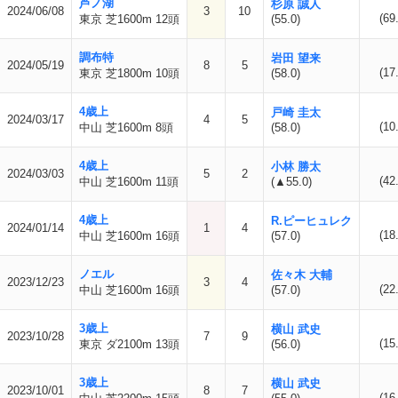
芦ノ湖
杉原 誠人
2024/06/08
3
10
(69
東京 芝1600m 12頭
(55.0)
調布特
岩田 望来
2024/05/19
8
5
(17
東京 芝1800m 10頭
(58.0)
4歳上
戸崎 圭太
2024/03/17
4
5
(10
中山 芝1600m 8頭
(58.0)
4歳上
小林 勝太
2024/03/03
5
2
(42
中山 芝1600m 11頭
(▲55.0)
4歳上
R.ピーヒュレク
2024/01/14
1
4
(18
中山 芝1600m 16頭
(57.0)
ノエル
佐々木 大輔
2023/12/23
3
4
(22
中山 芝1600m 16頭
(57.0)
3歳上
横山 武史
2023/10/28
7
9
(15
東京 ダ2100m 13頭
(56.0)
3歳上
横山 武史
2023/10/01
8
7
(16