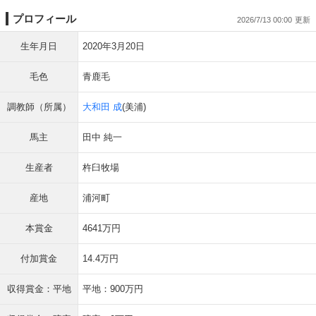
プロフィール
2026/7/13 00:00
生年月日
2020年3月20日
毛色
青鹿毛
調教師（所属）
大和田 成
(美浦)
馬主
田中 純一
生産者
杵臼牧場
産地
浦河町
本賞金
4641万円
付加賞金
14.4万円
収得賞金：平地
平地：900万円