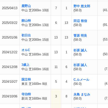
鹿野山
野中 悠太郎
2025/04/13
7
1
(41
中山 芝2000m 10頭
(58.0)
館山特
田辺 裕信
2025/03/22
6
13
(91
中山 芝2000m 13頭
(58.0)
初日出
菅原 明良
2025/01/06
13
13
(53
中山 芝2000m 15頭
(58.0)
オルC
杉原 誠人
2024/12/22
13
1
(50
中山 芝1600m 16頭
(58.0)
3歳上
杉原 誠人
2024/12/08
11
6
(7
中山 芝1600m 16頭
(58.0)
国立特
C.ルメール
2024/10/27
5
4
(4
東京 芝1600m 9頭
(56.0)
寺泊特
永島 まなみ
2024/10/06
3
8
(7
新潟 芝1600m 8頭
(58.0)