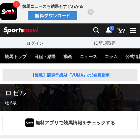
競馬ニュースも結果もすぐわかる
閉じる
スポーツナビ
検索
通知
i
ログイン
ID新規取得
競馬トップ
日程・結果
動画
ニュース
コラム
公式情
【連載】競馬予想AI『VUMA』の3連複指南
ロゼル
牡 6歳
無料アプリで競馬情報をチェックする