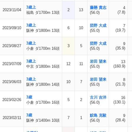
3歳上
藤懸 貴志
4
2023/11/04
2
13
(7.8)
福島 ダ1700m 13頭
(56.0)
3歳上
団野 大成
7
2023/09/10
6
10
(19.7)
阪神 ダ1800m 13頭
(55.0)
3歳上
団野 大成
9
2023/08/27
3
5
(35.9)
小倉 ダ1700m 16頭
(55.0)
3歳上
岩田 望来
13
2023/07/09
12
11
(160.9)
中京 ダ1800m 16頭
(55.0)
3歳上
岩田 望来
8
2023/06/03
10
7
(21.3)
阪神 ダ1800m 14頭
(55.0)
3歳
古川 吉洋
16
2023/02/26
5
2
(130.1)
小倉 ダ1700m 16頭
(56.0)
3歳
鮫島 克駿
9
2023/02/11
7
1
(28.4)
阪神 ダ1400m 10頭
(56.0)