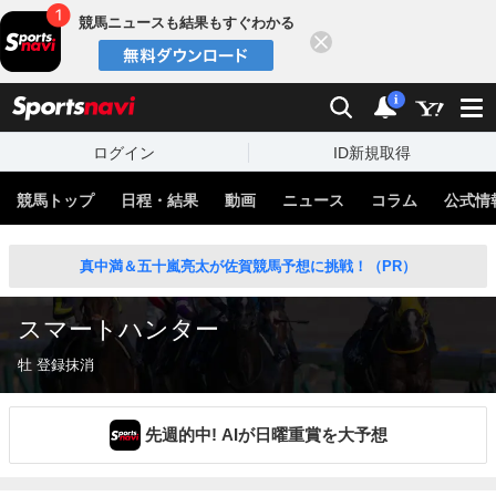
競馬ニュースも結果もすぐわかる
閉じる
スポーツナビ
検索
通知
i
ログイン
ID新規取得
競馬トップ
日程・結果
動画
ニュース
コラム
公式情
真中満＆五十嵐亮太が佐賀競馬予想に挑戦！（PR）
スマートハンター
牡 登録抹消
先週的中! AIが日曜重賞を大予想