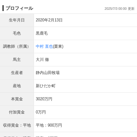
プロフィール
2025/7/3 00:00
生年月日
2020年2月13日
毛色
黒鹿毛
調教師（所属）
中村 直也
(栗東)
馬主
大川 徹
生産者
静内山田牧場
産地
新ひだか町
本賞金
3020万円
付加賞金
0万円
収得賞金：平地
平地：900万円