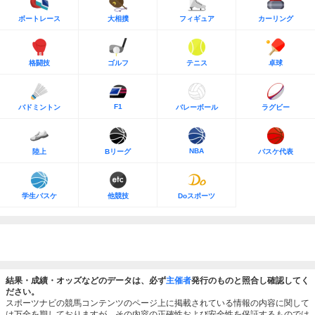
ボートレース
大相撲
フィギュア
カーリング
格闘技
ゴルフ
テニス
卓球
F1
バドミントン
バレーボール
ラグビー
NBA
陸上
Bリーグ
バスケ代表
学生バスケ
他競技
Doスポーツ
結果・成績・オッズなどのデータは、必ず
主催者
発行のものと照合し確認してく
ださい。
スポーツナビの競馬コンテンツのページ上に掲載されている情報の内容に関して
は万全を期しておりますが、その内容の正確性および安全性を保証するものでは