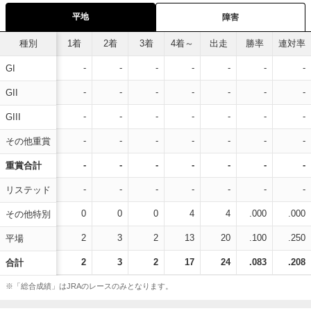
平地
障害
種別
1着
2着
3着
4着～
出走
勝率
連対率
-
-
-
-
-
-
-
GI
-
-
-
-
-
-
-
GII
-
-
-
-
-
-
-
GIII
-
-
-
-
-
-
-
その他重賞
-
-
-
-
-
-
-
重賞合計
-
-
-
-
-
-
-
リステッド
0
0
0
4
4
.000
.000
その他特別
2
3
2
13
20
.100
.250
平場
2
3
2
17
24
.083
.208
合計
※「総合成績」はJRAのレースのみとなります。