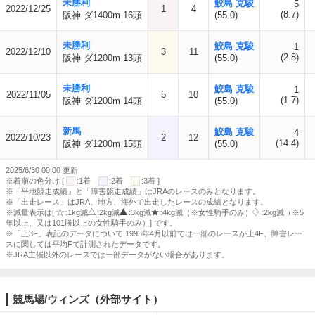
未勝利
鮫島 克駿
5
2022/12/25
1
4
(8.7)
阪神 ダ1400m 16頭
(55.0)
未勝利
鮫島 克駿
1
2022/12/10
3
11
(2.8)
阪神 ダ1200m 13頭
(55.0)
未勝利
鮫島 克駿
1
2022/11/05
5
10
(1.7)
阪神 ダ1200m 14頭
(55.0)
新馬
鮫島 克駿
4
2022/10/23
2
12
(14.4)
阪神 ダ1200m 15頭
(55.0)
2025/6/30 00:00 更新
※着順の色分け [
:1着
:2着
:3着 ]
※「平地競走成績」と「障害競走成績」はJRAのレースのみとなります。
※「出走レース」はJRA、地方、海外で出走したレースの成績となります。
※減量表示は[
:1kg減
:2kg減
:3kg減
:4kg減（※女性騎手のみ）
:2kg減（※5
年以上、又は101勝以上の女性騎手のみ）] です。
※「上3F」表記のデータについて 1993年4月以前では一部のレースが上4F、障害レー
スに関しては平均Fで計測されたデータです。
※JRA主催以外のレースでは一部データがない場合があります。
競馬場/ウィンズ（外部サイト）