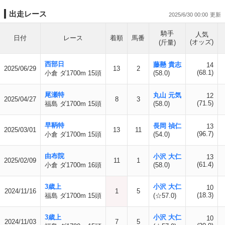
出走レース
2025/6/30 00:00
騎手
人気
日付
レース
着順
馬番
(オッズ)
(斤量)
西部日
藤懸 貴志
14
2025/06/29
13
2
(68.1)
小倉 ダ1700m 15頭
(58.0)
尾瀬特
丸山 元気
12
2025/04/27
8
3
(71.5)
福島 ダ1700m 15頭
(58.0)
早鞆特
長岡 禎仁
13
2025/03/01
13
11
(96.7)
小倉 ダ1700m 15頭
(54.0)
由布院
小沢 大仁
13
2025/02/09
11
1
(61.4)
小倉 ダ1700m 16頭
(58.0)
3歳上
小沢 大仁
10
2024/11/16
1
5
(18.3)
福島 ダ1700m 15頭
(☆57.0)
3歳上
小沢 大仁
10
2024/11/03
7
5