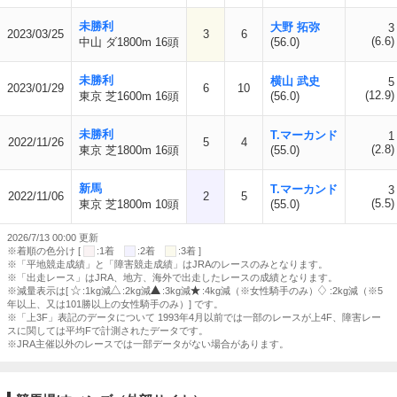
未勝利
大野 拓弥
3
2023/03/25
3
6
(6.6)
中山 ダ1800m 16頭
(56.0)
未勝利
横山 武史
5
2023/01/29
6
10
(12.9)
東京 芝1600m 16頭
(56.0)
未勝利
T.マーカンド
1
2022/11/26
5
4
(2.8)
東京 芝1800m 16頭
(55.0)
新馬
T.マーカンド
3
2022/11/06
2
5
(5.5)
東京 芝1800m 10頭
(55.0)
2026/7/13 00:00 更新
※着順の色分け [
:1着
:2着
:3着 ]
※「平地競走成績」と「障害競走成績」はJRAのレースのみとなります。
※「出走レース」はJRA、地方、海外で出走したレースの成績となります。
※減量表示は[
:1kg減
:2kg減
:3kg減
:4kg減（※女性騎手のみ）
:2kg減（※5
年以上、又は101勝以上の女性騎手のみ）] です。
※「上3F」表記のデータについて 1993年4月以前では一部のレースが上4F、障害レー
スに関しては平均Fで計測されたデータです。
※JRA主催以外のレースでは一部データがない場合があります。