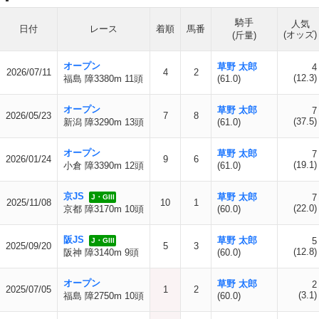
騎手
人気
日付
レース
着順
馬番
(オッズ)
(斤量)
オープン
草野 太郎
4
2026/07/11
4
2
(12.3)
福島 障3380m 11頭
(61.0)
オープン
草野 太郎
7
2026/05/23
7
8
(37.5)
新潟 障3290m 13頭
(61.0)
オープン
草野 太郎
7
2026/01/24
9
6
(19.1)
小倉 障3390m 12頭
(61.0)
京JS
草野 太郎
7
J・GIII
2025/11/08
10
1
(22.0)
京都 障3170m 10頭
(60.0)
阪JS
草野 太郎
5
J・GIII
2025/09/20
5
3
(12.8)
阪神 障3140m 9頭
(60.0)
オープン
草野 太郎
2
2025/07/05
1
2
(3.1)
福島 障2750m 10頭
(60.0)