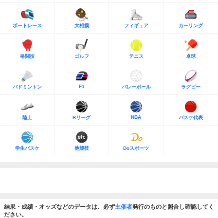
ボートレース
大相撲
フィギュア
カーリング
格闘技
ゴルフ
テニス
卓球
F1
バドミントン
バレーボール
ラグビー
NBA
陸上
Bリーグ
バスケ代表
学生バスケ
他競技
Doスポーツ
結果・成績・オッズなどのデータは、必ず
主催者
発行のものと照合し確認してく
ださい。