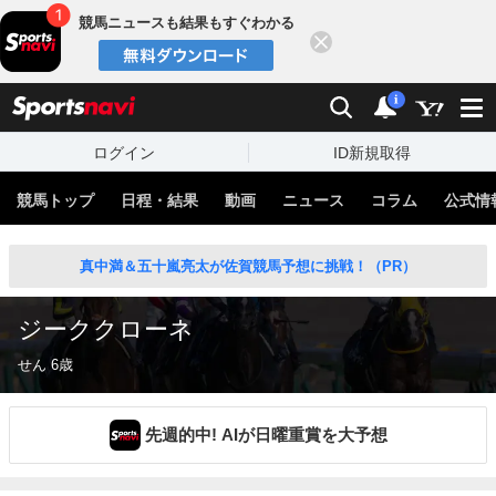
競馬ニュースも結果もすぐわかる
閉じる
スポーツナビ
検索
通知
i
ログイン
ID新規取得
競馬トップ
日程・結果
動画
ニュース
コラム
公式情
真中満＆五十嵐亮太が佐賀競馬予想に挑戦！（PR）
ジーククローネ
せん 6歳
先週的中! AIが日曜重賞を大予想