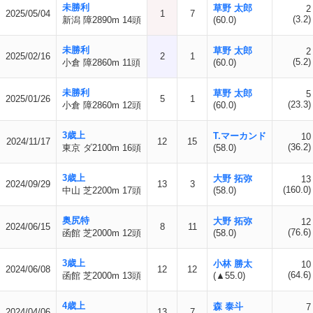
未勝利
草野 太郎
2
2025/05/04
1
7
(3.2)
新潟 障2890m 14頭
(60.0)
未勝利
草野 太郎
2
2025/02/16
2
1
(5.2)
小倉 障2860m 11頭
(60.0)
未勝利
草野 太郎
5
2025/01/26
5
1
(23.3)
小倉 障2860m 12頭
(60.0)
3歳上
T.マーカンド
10
2024/11/17
12
15
(36.2)
東京 ダ2100m 16頭
(58.0)
3歳上
大野 拓弥
13
2024/09/29
13
3
(160.0)
中山 芝2200m 17頭
(58.0)
奥尻特
大野 拓弥
12
2024/06/15
8
11
(76.6)
函館 芝2000m 12頭
(58.0)
3歳上
小林 勝太
10
2024/06/08
12
12
(64.6)
函館 芝2000m 13頭
(▲55.0)
4歳上
森 泰斗
7
2024/04/06
13
7