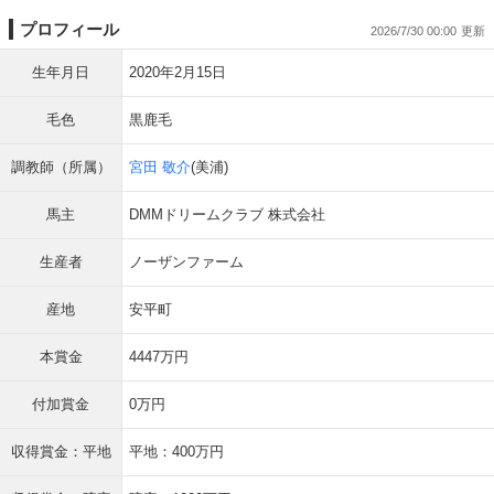
プロフィール
2026/7/30 00:00
生年月日
2020年2月15日
毛色
黒鹿毛
調教師（所属）
宮田 敬介
(美浦)
馬主
DMMドリームクラブ 株式会社
生産者
ノーザンファーム
産地
安平町
本賞金
4447万円
付加賞金
0万円
収得賞金：平地
平地：400万円