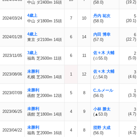
(19.2)
中山 ダ2400m 16頭
(58.0)
4歳上
丹内 祐次
5
2024/03/24
7
10
(20.1)
中山 ダ1800m 15頭
(58.0)
4歳上
内田 博幸
6
2024/01/28
6
14
(22.7)
東京 ダ2100m 14頭
(57.0)
3歳上
佐々木 大輔
2
2023/11/05
6
11
(5.0)
福島 芝2600m 11頭
(☆55.0)
未勝利
佐々木 大輔
3
2023/08/06
1
12
(4.6)
札幌 芝2600m 14頭
(△54.0)
未勝利
C.ルメール
1
2023/07/09
5
8
(3.3)
函館 芝2000m 12頭
(56.0)
未勝利
小林 勝太
3
2023/06/25
4
9
(4.7)
函館 芝1800m 14頭
(▲53.0)
未勝利
団野 大成
2
2023/04/22
4
8
(4.3)
福島 芝2000m 16頭
(56.0)