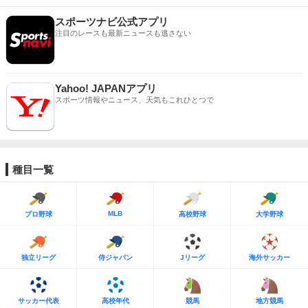
スポーツナビ公式アプリ
注目のレースも最新ニュースも逃さない
Yahoo! JAPANアプリ
スポーツ情報やニュース、天気もこれひとつで
種目一覧
MLB
プロ野球
高校野球
大学野球
独立リーグ
侍ジャパン
Jリーグ
海外サッカー
サッカー代表
高校年代
競馬
地方競馬