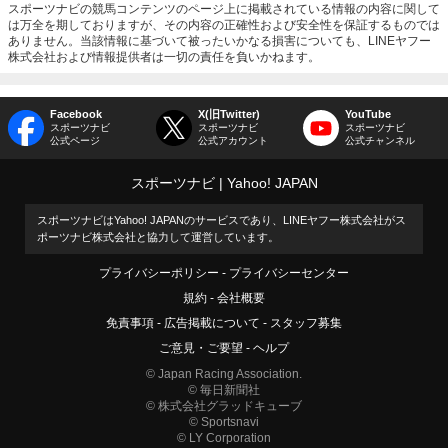
スポーツナビの競馬コンテンツのページ上に掲載されている情報の内容に関して
は万全を期しておりますが、その内容の正確性および安全性を保証するものでは
ありません。当該情報に基づいて被ったいかなる損害についても、LINEヤフー
株式会社および情報提供者は一切の責任を負いかねます。
Facebook
X(旧Twitter)
YouTube
スポーツナビ
スポーツナビ
スポーツナビ
公式ページ
公式アカウント
公式チャンネル
スポーツナビ
Yahoo! JAPAN
スポーツナビはYahoo! JAPANのサービスであり、LINEヤフー株式会社がス
ポーツナビ株式会社と協力して運営しています。
プライバシーポリシー
プライバシーセンター
規約
会社概要
免責事項
広告掲載について
スタッフ募集
ご意見・ご要望
ヘルプ
© Japan Racing Association.
© 毎日新聞社
© 株式会社グラッドキューブ
© Sportsnavi
© LY Corporation