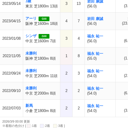
3歳
岩田 康誠
2023/05/14
3
13
(3
東京 芝1800m 13頭
(56.0)
アーリ
岩田 康誠
GIII
2023/04/15
4
7
(23
阪神 芝1600m 18頭
(56.0)
シンザ
福永 祐一
GIII
2023/01/08
3
4
(6
中京 芝1600m 7頭
(56.0)
未勝利
福永 祐一
2022/11/05
1
8
(1
阪神 芝1800m 8頭
(55.0)
未勝利
福永 祐一
2022/09/24
2
3
(2
中京 芝2000m 11頭
(54.0)
未勝利
福永 祐一
2022/09/10
2
2
(6
中京 芝2000m 8頭
(54.0)
新馬
福永 祐一
2022/07/03
2
2
(3
小倉 芝1800m 8頭
(54.0)
2026/3/9 00:00 更新
※着順の色分け [
:1着
:2着
:3着 ]