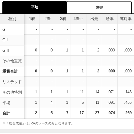
平地
障害
種別
1着
2着
3着
4着～
出走
勝率
連対率
-
-
-
-
-
-
-
GI
-
-
-
-
-
-
-
GII
0
0
1
1
2
.000
.000
GIII
-
-
-
-
-
-
-
その他重賞
0
0
1
1
2
.000
.000
重賞合計
-
-
-
-
-
-
-
リステッド
1
1
1
11
14
.071
.143
その他特別
1
4
1
5
11
.091
.455
平場
2
5
3
17
27
.074
.259
合計
※「総合成績」はJRAのレースのみとなります。