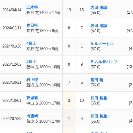
三木特
岩田 康誠
2024/04/14
13
15
(17
阪神 芝1400m 17頭
(55.0)
春日特
岩田 康誠
2024/02/11
8
7
(47
京都 芝1800m 9頭
(57.0)
4歳上
A.ルメートル
2024/01/28
9
1
(4
京都 芝1600m 9頭
(57.0)
3歳上
B.ムルザバエフ
2023/12/02
8
9
(13
阪神 芝1800m 10頭
(57.0)
村上特
富田 暁
2023/10/21
7
5
(2
新潟 芝2000m 10頭
(56.0)
茨城新
川田 将雅
2023/10/01
3
10
(2
中山 芝2000m 17頭
(55.0)
出雲崎
川田 将雅
2023/07/29
1
4
(4
新潟 芝1800m 17頭
(55.0)