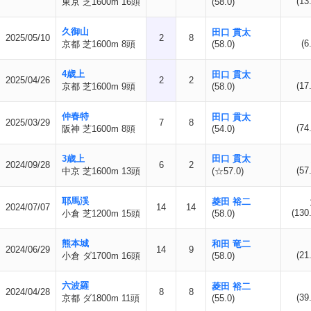
(13
東京 芝1600m 16頭
(58.0)
久御山
田口 貫太
2025/05/10
2
8
(6
京都 芝1600m 8頭
(58.0)
4歳上
田口 貫太
2025/04/26
2
2
(17
京都 芝1600m 9頭
(58.0)
仲春特
田口 貫太
2025/03/29
7
8
(74
阪神 芝1600m 8頭
(54.0)
3歳上
田口 貫太
2024/09/28
6
2
(57
中京 芝1600m 13頭
(☆57.0)
耶馬渓
菱田 裕二
2024/07/07
14
14
(130
小倉 芝1200m 15頭
(58.0)
熊本城
和田 竜二
2024/06/29
14
9
(21
小倉 ダ1700m 16頭
(58.0)
六波羅
菱田 裕二
2024/04/28
8
8
(39
京都 ダ1800m 11頭
(55.0)