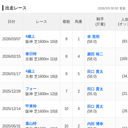
出走レース
2026/3/9 00:00
騎手
人
日付
レース
着順
馬番
(オッ
(斤量)
4歳上
幸 英明
2026/03/07
8
1
(93
阪神 芝1600m 10頭
(58.0)
春日特
菱田 裕二
2026/02/15
8
4
(169
京都 芝1800m 11頭
(58.0)
4歳上
田口 貫太
2026/01/17
9
5
(34
京都 芝1600m 18頭
(58.0)
フォー
田口 貫太
2025/12/28
7
2
(21
阪神 芝1600m 12頭
(55.0)
甲東特
田口 貫太
2025/12/14
10
4
(28
阪神 芝1600m 10頭
(58.0)
葉山特
内田 博幸
2025/05/31
10
2