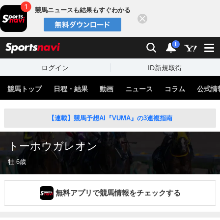
競馬ニュースも結果もすぐわかる
閉じる
スポーツナビ
検索
通知
i
ログイン
ID新規取得
競馬トップ
日程・結果
動画
ニュース
コラム
公式情
【連載】競馬予想AI『VUMA』の3連複指南
トーホウガレオン
牡 6歳
無料アプリで競馬情報をチェックする