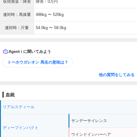
収得賞金：障害
障害：0万円
連対時：馬体重
496kg 〜 520kg
連対時：斤量
54.0kg 〜 58.0kg
Agent i に聞いてみよう
トーホウガレオン 馬名の意味は？
他の質問をしてみる
血統
リアルスティール
サンデーサイレンス
ディープインパクト
ウインドインハーヘア