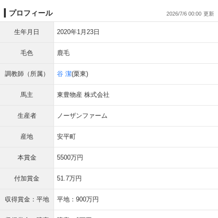
プロフィール
2026/7/6 00:00
生年月日
2020年1月23日
毛色
鹿毛
調教師（所属）
谷 潔
(栗東)
馬主
東豊物産 株式会社
生産者
ノーザンファーム
産地
安平町
本賞金
5500万円
付加賞金
51.7万円
収得賞金：平地
平地：900万円