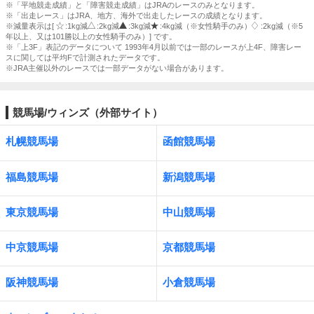
※「平地競走成績」と「障害競走成績」はJRAのレースのみとなります。
※「出走レース」はJRA、地方、海外で出走したレースの成績となります。
※減量表示は[
:1kg減
:2kg減
:3kg減
:4kg減（※女性騎手のみ）
:2kg減（※5
年以上、又は101勝以上の女性騎手のみ）] です。
※「上3F」表記のデータについて 1993年4月以前では一部のレースが上4F、障害レー
スに関しては平均Fで計測されたデータです。
※JRA主催以外のレースでは一部データがない場合があります。
競馬場/ウィンズ（外部サイト）
札幌競馬場
函館競馬場
福島競馬場
新潟競馬場
東京競馬場
中山競馬場
中京競馬場
京都競馬場
阪神競馬場
小倉競馬場