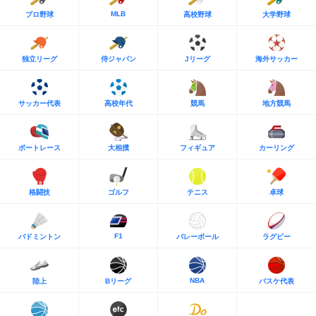
MLB
プロ野球
高校野球
大学野球
独立リーグ
侍ジャパン
Jリーグ
海外サッカー
サッカー代表
高校年代
競馬
地方競馬
ボートレース
大相撲
フィギュア
カーリング
格闘技
ゴルフ
テニス
卓球
F1
バドミントン
バレーボール
ラグビー
NBA
陸上
Bリーグ
バスケ代表