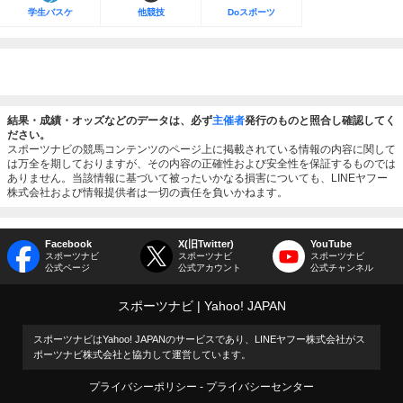
学生バスケ
他競技
Doスポーツ
結果・成績・オッズなどのデータは、必ず
主催者
発行のものと照合し確認してく
ださい。
スポーツナビの競馬コンテンツのページ上に掲載されている情報の内容に関して
は万全を期しておりますが、その内容の正確性および安全性を保証するものでは
ありません。当該情報に基づいて被ったいかなる損害についても、LINEヤフー
株式会社および情報提供者は一切の責任を負いかねます。
Facebook
X(旧Twitter)
YouTube
スポーツナビ
スポーツナビ
スポーツナビ
公式ページ
公式アカウント
公式チャンネル
スポーツナビ
Yahoo! JAPAN
スポーツナビはYahoo! JAPANのサービスであり、LINEヤフー株式会社がス
ポーツナビ株式会社と協力して運営しています。
プライバシーポリシー
プライバシーセンター