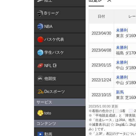
陸上
Bリーグ
日付
レー
NBA
未勝利
2023/04/30
東京 ダ160
バスケ代表
未勝利
2023/04/08
学生バスケ
福島 ダ170
未勝利
2023/01/15
NFL
中山 ダ180
未勝利
他競技
2022/12/24
中山 ダ180
Doスポーツ
新馬
2022/10/15
東京 芝160
サービス
2023/5/1 00:00 更新
※着順の色分け [
:1着
toto
※「平地競走成績」と「障害競
※「出走レース」はJRA、地
コンテンツ
※減量表示は[
:1kg減
:2k
み）] です。
動画
※「上3F」表記のデータについ