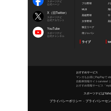
スポーツナビ
プロ野球
J
公式ページ
MLB
海
X（旧Twitter）
高校野球
サ
スポーツナビ
公式アカウント
大学野球
高
独立リーグ
YouTube
スポーツナビ
侍ジャパン
公式チャンネル
ライブ
to
おすすめサービス
マンガもお得にPayPayで eboo
自動車情報サイトcarview!
おすすめ情報サービス「mybe
スポーツナビはYah
プライバシーポリシー
-
プライバシーセ