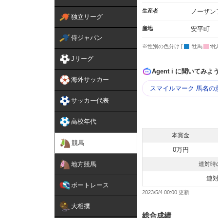
生産者
ノーザン
独立リーグ
産地
安平町
侍ジャパン
※性別の色分け [
:牡馬
:牝
Jリーグ
Agent i に聞いてみよ
海外サッカー
スマイルマーク 馬名の
サッカー代表
高校年代
本賞金
競馬
0万円
地方競馬
連対時
連
ボートレース
2023/5/4 00:00
大相撲
総合成績