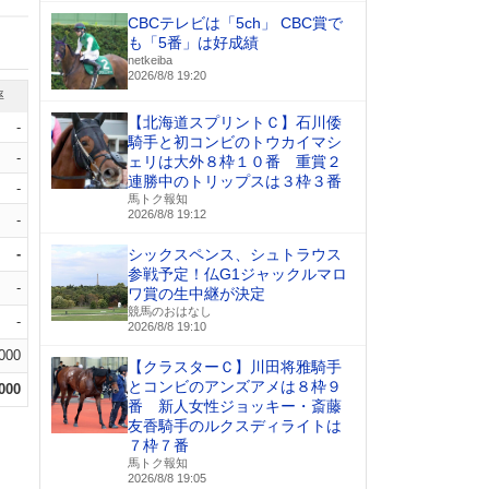
CBCテレビは「5ch」 CBC賞で
も「5番」は好成績
netkeiba
2026/8/8 19:20
率
【北海道スプリントＣ】石川倭
-
騎手と初コンビのトウカイマシ
-
ェリは大外８枠１０番 重賞２
連勝中のトリップスは３枠３番
-
馬トク報知
2026/8/8 19:12
-
-
シックスペンス、シュトラウス
参戦予定！仏G1ジャックルマロ
-
ワ賞の生中継が決定
競馬のおはなし
-
2026/8/8 19:10
.000
【クラスターＣ】川田将雅騎手
とコンビのアンズアメは８枠９
.000
番 新人女性ジョッキー・斎藤
友香騎手のルクスディライトは
７枠７番
馬トク報知
2026/8/8 19:05