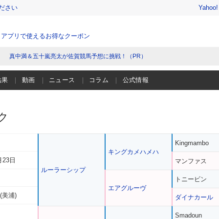
ださい
Yahoo
、アプリで使えるお得なクーポン
真中満＆五十嵐亮太が佐賀競馬予想に挑戦！（PR）
結果
動画
ニュース
コラム
公式情報
ク
Kingmambo
キングカメハメハ
月23日
マンファス
ルーラーシップ
トニービン
エアグルーヴ
(美浦)
ダイナカール
Smadoun