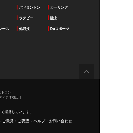
バドミントン
カーリング
ラグビー
陸上
レース
他競技
Doスポーツ
ストラン
ィア TRILL
力して運営しています。
-
ご意見・ご要望
-
ヘルプ・お問い合わせ