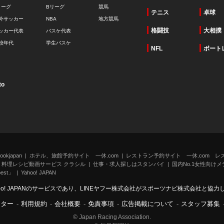
リーグ
Bリーグ
競馬
テニス
卓球
外サッカー
NBA
地方競馬
格闘技
大相撲
ッカー代表
バスケ代表
校年代
学生バスケ
NFL
ボート
to
kjapan
ホテル、旅館予約サイト 一休.com
レストラン予約サイト 一休.com レ
料理レシピ動画サービス クラシル
仕事・求人探しはスタンバイ
国内No.1女性向けメデ
st」
Yahoo! JAPAN
oo! JAPANのサービスであり、LINEヤフー株式会社がスポーツナビ株式会社と協
ンター
-
利用規約
-
会社概要
-
免責事項
-
広告掲載について
-
スタッフ募集
© Japan Racing Association.