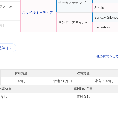
チチカステナンゴ
ファーム
Smala
スマイルミーティア
Sunday Silenc
サンデースマイル2
馬 ]
Sensation
う
意味は？
他の質問をし
付加賞金
収得賞金
0万円
平地：0万円
障害：0万円
の馬体重
連対時の斤量
対なし
連対なし