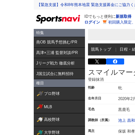
【緊急支援】令和8年熊本地震 緊急支援募金にご協力く
IDでもっと便利に
新規取得
ログイン
初回購入限定
特集
燕OB 競馬予想挑む/PR
競馬トップ
日程・
髙津×三浦 監督対談/PR
Jリーグ戦力 徹底分析
スマイルマー
J国立試合に無料招待
登録抹消
種目
性齢
牝
プロ野球
生年月日
2020年2
MLB
毛色
黒鹿毛
高校野球
調教師（所属）
池上 昌和
馬主
保坂 和孝
大学野球