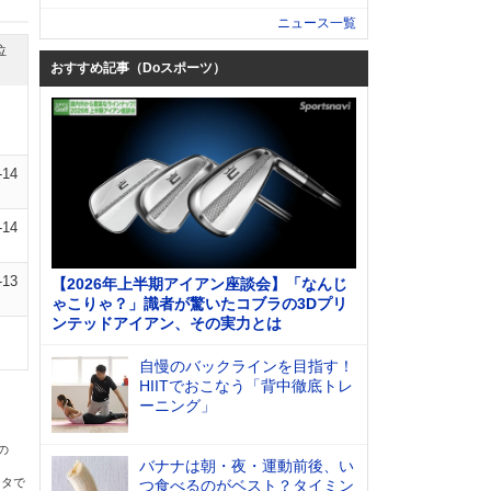
ニュース一覧
位
おすすめ記事（Doスポーツ）
-14
-14
-13
【2026年上半期アイアン座談会】「なんじ
ゃこりゃ？」識者が驚いたコブラの3Dプリ
ンテッドアイアン、その実力とは
自慢のバックラインを目指す！
HIITでおこなう「背中徹底トレ
ーニング」
の
バナナは朝・夜・運動前後、い
ータで
つ食べるのがベスト？タイミン