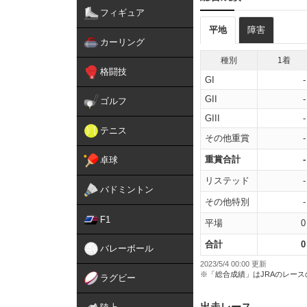
フィギュア
平地
障害
カーリング
種別
1着
格闘技
GI
-
GII
-
ゴルフ
GIII
-
テニス
その他重賞
-
重賞合計
-
卓球
リステッド
-
バドミントン
その他特別
-
F1
平場
0
合計
0
バレーボール
2023/5/4 00:00 更新
※「総合成績」はJRAのレー
ラグビー
出走レース