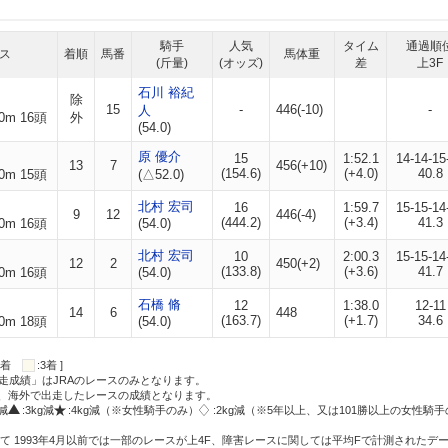
騎手
人気
タイム
通過順
ス
着順
馬番
馬体重
(斤量)
(オッズ)
差
上3F
石川 裕紀
除
15
-
446(-10)
-
人
0m 16頭
外
(54.0)
原 優介
15
1:52.1
14-14-15
13
7
456(+10)
(154.6)
(+4.0)
40.8
0m 15頭
(△52.0)
北村 宏司
16
1:59.7
15-15-14
9
12
446(-4)
(444.2)
(+3.4)
41.3
0m 16頭
(54.0)
北村 宏司
10
2:00.3
15-15-14
12
2
450(+2)
(133.8)
(+3.6)
41.7
0m 16頭
(54.0)
石橋 脩
12
1:38.0
12-11
14
6
448
(163.7)
(+1.7)
34.6
0m 18頭
(54.0)
:2着
:3着 ]
走成績」はJRAのレースのみとなります。
方、海外で出走したレースの成績となります。
g減
:3kg減
:4kg減（※女性騎手のみ）
:2kg減（※5年以上、又は101勝以上の女性騎手
て 1993年4月以前では一部のレースが上4F、障害レースに関しては平均Fで計測されたデ