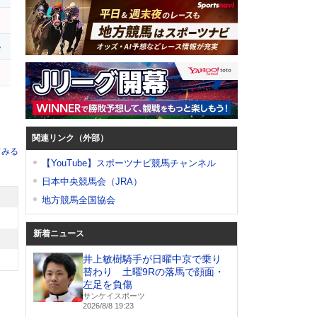
e
関連リンク（外部）
てみる
【YouTube】スポーツナビ競馬チャンネル
日本中央競馬会（JRA）
地方競馬全国協会
新着ニュース
井上敏樹騎手が日曜中京で乗り
替わり 土曜9Rの落馬で顔面・
左足を負傷
サンケイスポーツ
2026/8/8 19:23