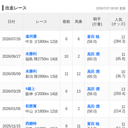
出走レース
2026/7/27 00:00
騎手
人気
日付
レース
着順
馬番
(オッズ)
(斤量)
遠州灘
富田 暁
12
2026/07/26
6
6
(284.3)
中京 ダ1800m 12頭
(58.0)
未勝利
高田 潤
11
2026/06/27
10
2
(45.8)
福島 障2750m 14頭
(60.0)
未勝利
高田 潤
10
2026/05/09
11
12
(36.7)
新潟 障2890m 13頭
(60.0)
4歳上
高田 潤
13
2026/03/28
6
13
(250.4)
阪神 ダ2000m 14頭
(58.0)
初茜賞
高田 潤
11
2026/01/05
6
2
(214.2)
中山 ダ1800m 12頭
(58.0)
西郷特
富田 暁
11
2025/11/15
8
11