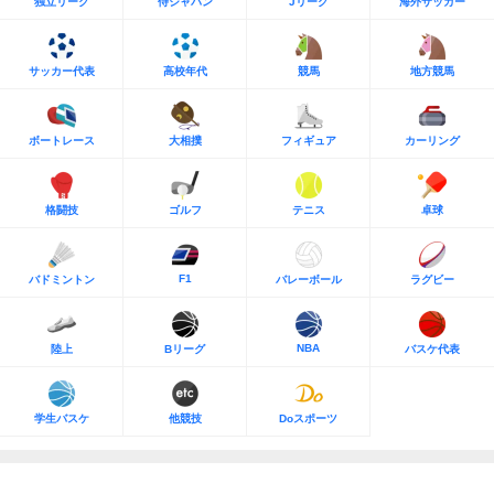
独立リーグ
侍ジャパン
Jリーグ
海外サッカー
サッカー代表
高校年代
競馬
地方競馬
ボートレース
大相撲
フィギュア
カーリング
格闘技
ゴルフ
テニス
卓球
F1
バドミントン
バレーボール
ラグビー
NBA
陸上
Bリーグ
バスケ代表
学生バスケ
他競技
Doスポーツ