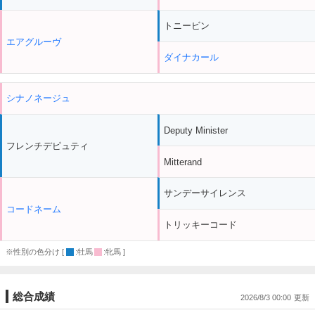
トニービン
エアグルーヴ
ダイナカール
シナノネージュ
Deputy Minister
フレンチデピュティ
Mitterand
サンデーサイレンス
コードネーム
トリッキーコード
※性別の色分け [
:牡馬
:牝馬 ]
総合成績
2026/8/3 00:00