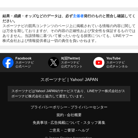
結果・成績・オッズなどのデータは、必ず
主催者
発行のものと照合し確認してく
ださい。
スポーツナビの競馬コンテンツのページ上に掲載されている情報の内容に関して
は万全を期しておりますが、その内容の正確性および安全性を保証するものでは
ありません。当該情報に基づいて被ったいかなる損害についても、LINEヤフー
株式会社および情報提供者は一切の責任を負いかねます。
Facebook
X(旧Twitter)
YouTube
スポーツナビ
スポーツナビ
スポーツナビ
公式ページ
公式アカウント
公式チャンネル
スポーツナビ
Yahoo! JAPAN
スポーツナビはYahoo! JAPANのサービスであり、LINEヤフー株式会社がス
ポーツナビ株式会社と協力して運営しています。
プライバシーポリシー
プライバシーセンター
規約
会社概要
免責事項
広告掲載について
スタッフ募集
ご意見・ご要望
ヘルプ