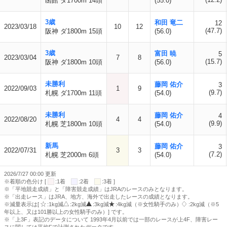
函館 ダ1700m 14頭
(55.0)
3歳
和田 竜二
12
2023/03/18
10
12
(47.7)
阪神 ダ1800m 15頭
(56.0)
3歳
富田 暁
5
2023/03/04
7
8
(15.7)
阪神 ダ1800m 10頭
(56.0)
未勝利
藤岡 佑介
3
2022/09/03
1
9
(9.7)
札幌 ダ1700m 11頭
(54.0)
未勝利
藤岡 佑介
4
2022/08/20
4
4
(9.9)
札幌 芝1800m 10頭
(54.0)
新馬
藤岡 佑介
3
2022/07/31
3
3
(7.2)
札幌 芝2000m 6頭
(54.0)
2026/7/27 00:00 更新
※着順の色分け [
:1着
:2着
:3着 ]
※「平地競走成績」と「障害競走成績」はJRAのレースのみとなります。
※「出走レース」はJRA、地方、海外で出走したレースの成績となります。
※減量表示は[
:1kg減
:2kg減
:3kg減
:4kg減（※女性騎手のみ）
:2kg減（※5
年以上、又は101勝以上の女性騎手のみ）] です。
※「上3F」表記のデータについて 1993年4月以前では一部のレースが上4F、障害レー