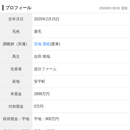
プロフィール
2026/8/3 00:00
生年月日
2020年2月15日
毛色
鹿毛
調教師（所属）
宮地 貴稔
(栗東)
馬主
吉田 晴哉
生産者
追分ファーム
産地
安平町
本賞金
2898万円
付加賞金
0万円
収得賞金：平地
平地：900万円