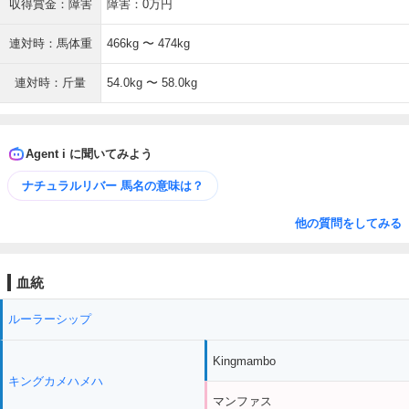
収得賞金：障害
障害：0万円
連対時：馬体重
466kg 〜 474kg
連対時：斤量
54.0kg 〜 58.0kg
Agent i に聞いてみよう
ナチュラルリバー 馬名の意味は？
他の質問をしてみる
血統
ルーラーシップ
Kingmambo
キングカメハメハ
マンファス