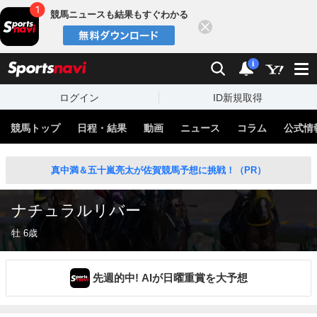
競馬ニュースも結果もすぐわかる
閉じる
スポーツナビ
検索
通知
i
ログイン
ID新規取得
競馬トップ
日程・結果
動画
ニュース
コラム
公式情
真中満＆五十嵐亮太が佐賀競馬予想に挑戦！（PR）
ナチュラルリバー
牡 6歳
先週的中! AIが日曜重賞を大予想