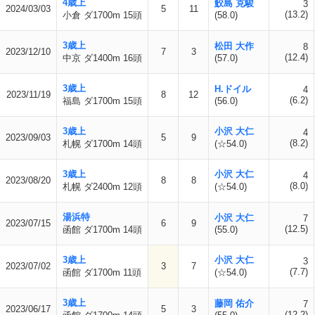
4歳上
鮫島 克駿
3
2024/03/03
5
11
(13.2)
小倉 ダ1700m 15頭
(58.0)
3歳上
松田 大作
8
2023/12/10
7
3
(12.4)
中京 ダ1400m 16頭
(57.0)
3歳上
H.ドイル
4
2023/11/19
8
12
(6.2)
福島 ダ1700m 15頭
(56.0)
3歳上
小沢 大仁
4
2023/09/03
5
9
(8.2)
札幌 ダ1700m 14頭
(☆54.0)
3歳上
小沢 大仁
4
2023/08/20
8
8
(8.0)
札幌 ダ2400m 12頭
(☆54.0)
湯浜特
小沢 大仁
7
2023/07/15
6
9
(12.5)
函館 ダ1700m 14頭
(55.0)
3歳上
小沢 大仁
3
2023/07/02
3
7
(7.7)
函館 ダ1700m 11頭
(☆54.0)
3歳上
藤岡 佑介
7
2023/06/17
5
3
(12.2)