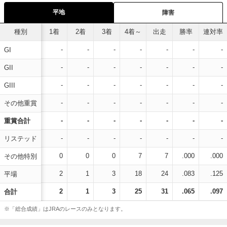
平地
障害
種別
1着
2着
3着
4着～
出走
勝率
連対率
-
-
-
-
-
-
-
GI
-
-
-
-
-
-
-
GII
-
-
-
-
-
-
-
GIII
-
-
-
-
-
-
-
その他重賞
-
-
-
-
-
-
-
重賞合計
-
-
-
-
-
-
-
リステッド
0
0
0
7
7
.000
.000
その他特別
2
1
3
18
24
.083
.125
平場
2
1
3
25
31
.065
.097
合計
※「総合成績」はJRAのレースのみとなります。