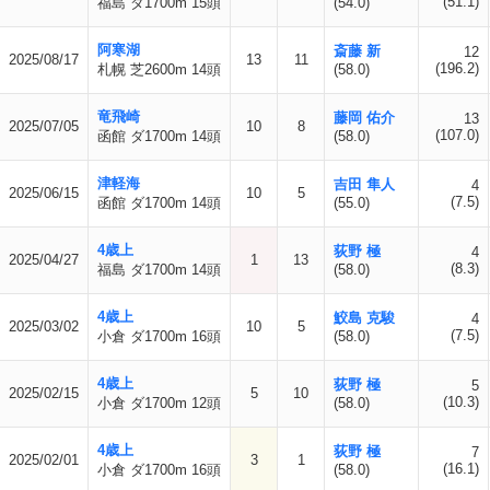
(51.1)
福島 ダ1700m 15頭
(54.0)
阿寒湖
斎藤 新
12
2025/08/17
13
11
(196.2)
札幌 芝2600m 14頭
(58.0)
竜飛崎
藤岡 佑介
13
2025/07/05
10
8
(107.0)
函館 ダ1700m 14頭
(58.0)
津軽海
吉田 隼人
4
2025/06/15
10
5
(7.5)
函館 ダ1700m 14頭
(55.0)
4歳上
荻野 極
4
2025/04/27
1
13
(8.3)
福島 ダ1700m 14頭
(58.0)
4歳上
鮫島 克駿
4
2025/03/02
10
5
(7.5)
小倉 ダ1700m 16頭
(58.0)
4歳上
荻野 極
5
2025/02/15
5
10
(10.3)
小倉 ダ1700m 12頭
(58.0)
4歳上
荻野 極
7
2025/02/01
3
1
(16.1)
小倉 ダ1700m 16頭
(58.0)