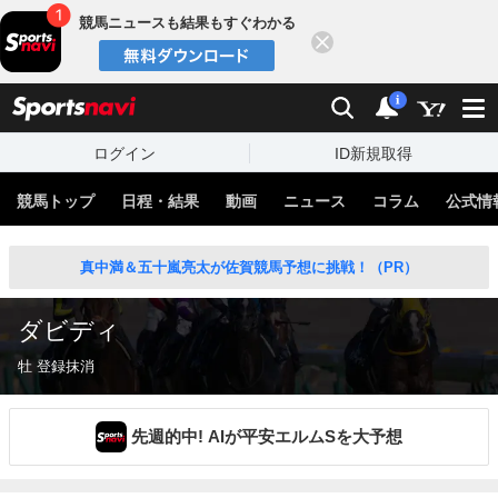
競馬ニュースも結果もすぐわかる
閉じる
スポーツナビ
検索
通知
i
ログイン
ID新規取得
競馬トップ
日程・結果
動画
ニュース
コラム
公式情
真中満＆五十嵐亮太が佐賀競馬予想に挑戦！（PR）
ダビディ
牡 登録抹消
先週的中! AIが平安エルムSを大予想