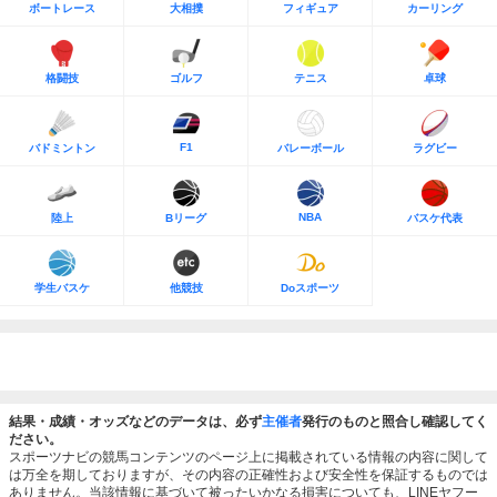
ボートレース
大相撲
フィギュア
カーリング
格闘技
ゴルフ
テニス
卓球
F1
バドミントン
バレーボール
ラグビー
NBA
陸上
Bリーグ
バスケ代表
学生バスケ
他競技
Doスポーツ
結果・成績・オッズなどのデータは、必ず
主催者
発行のものと照合し確認してく
ださい。
スポーツナビの競馬コンテンツのページ上に掲載されている情報の内容に関して
は万全を期しておりますが、その内容の正確性および安全性を保証するものでは
ありません。当該情報に基づいて被ったいかなる損害についても、LINEヤフー