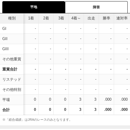
平地
障害
種別
1着
2着
3着
4着～
出走
勝率
連対率
-
-
-
-
-
-
-
GI
-
-
-
-
-
-
-
GII
-
-
-
-
-
-
-
GIII
-
-
-
-
-
-
-
その他重賞
-
-
-
-
-
-
-
重賞合計
-
-
-
-
-
-
-
リステッド
-
-
-
-
-
-
-
その他特別
0
0
0
3
3
.000
.000
平場
0
0
0
3
3
.000
.000
合計
※「総合成績」はJRAのレースのみとなります。