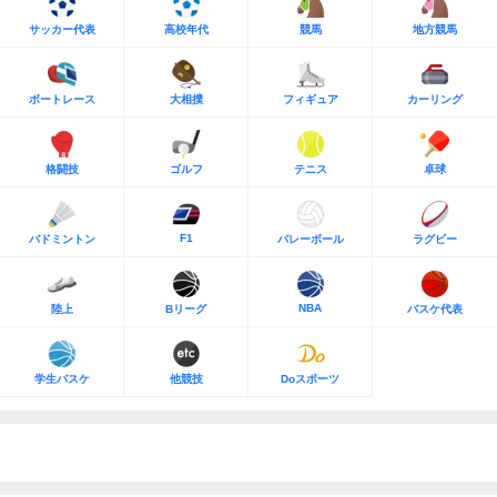
サッカー代表
高校年代
競馬
地方競馬
ボートレース
大相撲
フィギュア
カーリング
格闘技
ゴルフ
テニス
卓球
F1
バドミントン
バレーボール
ラグビー
NBA
陸上
Bリーグ
バスケ代表
学生バスケ
他競技
Doスポーツ