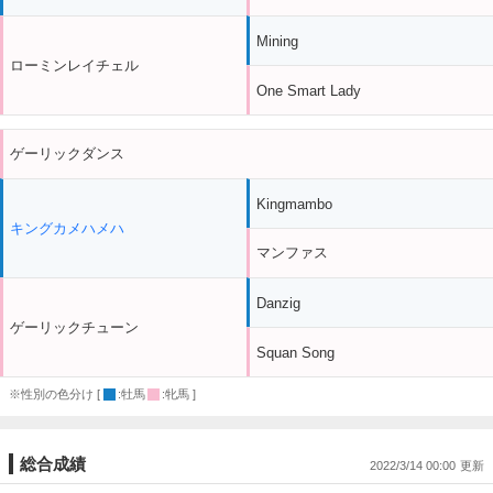
Mining
ローミンレイチェル
One Smart Lady
ゲーリックダンス
Kingmambo
キングカメハメハ
マンファス
Danzig
ゲーリックチューン
Squan Song
※性別の色分け [
:牡馬
:牝馬 ]
総合成績
2022/3/14 00:00