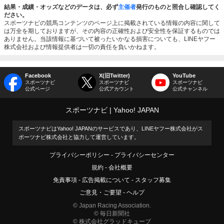
結果・成績・オッズなどのデータは、必ず
主催者
発行のものと照合し確認してく
ださい。
スポーツナビの競馬コンテンツのページ上に掲載されている情報の内容に関して
は万全を期しておりますが、その内容の正確性および安全性を保証するものでは
ありません。当該情報に基づいて被ったいかなる損害についても、LINEヤフー
株式会社および情報提供者は一切の責任を負いかねます。
Facebook
X(旧Twitter)
YouTube
スポーツナビ
スポーツナビ
スポーツナビ
公式ページ
公式アカウント
公式チャンネル
スポーツナビ
Yahoo! JAPAN
スポーツナビはYahoo! JAPANのサービスであり、LINEヤフー株式会社がス
ポーツナビ株式会社と協力して運営しています。
プライバシーポリシー
プライバシーセンター
規約
会社概要
免責事項
広告掲載について
スタッフ募集
ご意見・ご要望
ヘルプ
© Japan Racing Association.
© 毎日新聞社
© 株式会社グラッドキューブ