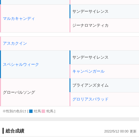
サンデーサイレンス
マルカキャンディ
ジーナロマンティカ
アスカクイン
サンデーサイレンス
スペシャルウィーク
キャンペンガール
ブライアンズタイム
グローバルソング
グロリアスバラッド
※性別の色分け [
:牡馬
:牝馬 ]
総合成績
2022/5/12 00:00