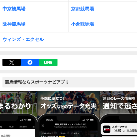
中京競馬場
京都競馬場
阪神競馬場
小倉競馬場
ウィンズ・エクセル
競馬情報ならスポーツナビアプリ