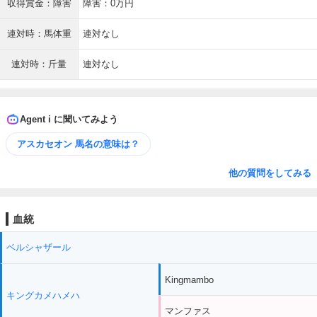
収得賞金：障害
障害：0万円
連対時：馬体重
連対なし
連対時：斤量
連対なし
Agent i に聞いてみよう
アスカセオン 馬名の意味は？
他の質問をしてみる
血統
ベルシャザール
Kingmambo
キングカメハメハ
マンファス