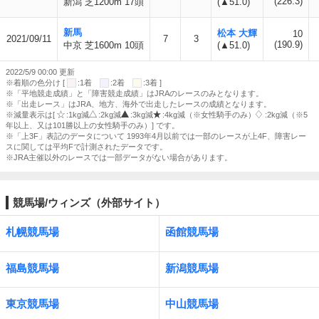
(226.3)
新潟 芝1200m 17頭
(▲51.0)
新馬
松本 大輝
10
2021/09/11
7
3
(190.9)
中京 芝1600m 10頭
(▲51.0)
2022/5/9 00:00 更新
※着順の色分け [
:1着
:2着
:3着 ]
※「平地競走成績」と「障害競走成績」はJRAのレースのみとなります。
※「出走レース」はJRA、地方、海外で出走したレースの成績となります。
※減量表示は[
:1kg減
:2kg減
:3kg減
:4kg減（※女性騎手のみ）
:2kg減（※5
年以上、又は101勝以上の女性騎手のみ）] です。
※「上3F」表記のデータについて 1993年4月以前では一部のレースが上4F、障害レー
スに関しては平均Fで計測されたデータです。
※JRA主催以外のレースでは一部データがない場合があります。
競馬場/ウィンズ（外部サイト）
札幌競馬場
函館競馬場
福島競馬場
新潟競馬場
東京競馬場
中山競馬場