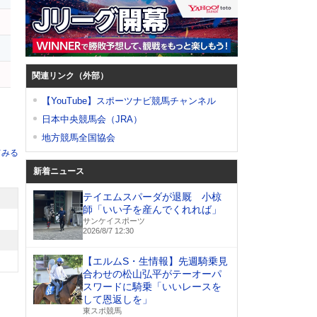
関連リンク（外部）
【YouTube】スポーツナビ競馬チャンネル
日本中央競馬会（JRA）
地方競馬全国協会
てみる
新着ニュース
テイエムスパーダが退厩 小椋
師「いい子を産んでくれれば」
サンケイスポーツ
2026/8/7 12:30
【エルムS・生情報】先週騎乗見
合わせの松山弘平がテーオーパ
スワードに騎乗「いいレースを
して恩返しを」
東スポ競馬