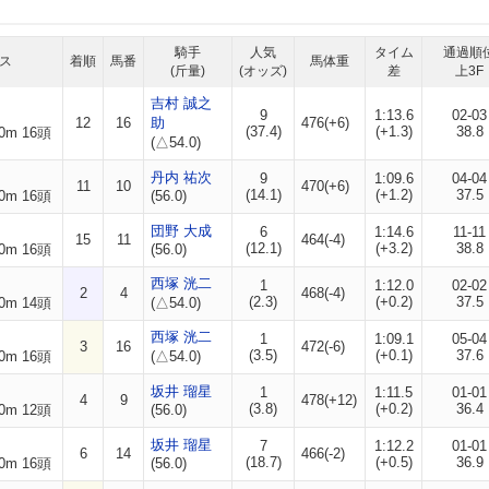
騎手
人気
タイム
通過順
ス
着順
馬番
馬体重
(斤量)
(オッズ)
差
上3F
吉村 誠之
9
1:13.6
02-03
12
16
助
476(+6)
(37.4)
(+1.3)
38.8
0m 16頭
(△54.0)
丹内 祐次
9
1:09.6
04-04
11
10
470(+6)
(14.1)
(+1.2)
37.5
0m 16頭
(56.0)
団野 大成
6
1:14.6
11-11
15
11
464(-4)
(12.1)
(+3.2)
38.8
0m 16頭
(56.0)
西塚 洸二
1
1:12.0
02-02
2
4
468(-4)
(2.3)
(+0.2)
37.5
0m 14頭
(△54.0)
西塚 洸二
1
1:09.1
05-04
3
16
472(-6)
(3.5)
(+0.1)
37.6
0m 16頭
(△54.0)
坂井 瑠星
1
1:11.5
01-01
4
9
478(+12)
(3.8)
(+0.2)
36.4
0m 12頭
(56.0)
坂井 瑠星
7
1:12.2
01-01
6
14
466(-2)
(18.7)
(+0.5)
36.9
0m 16頭
(56.0)