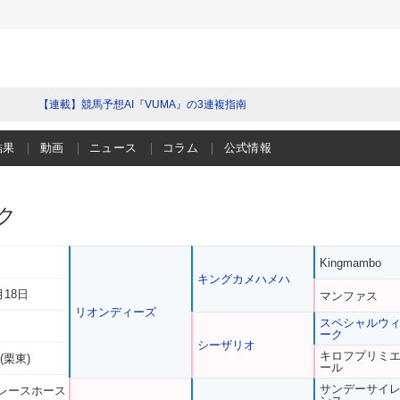
【連載】競馬予想AI『VUMA』の3連複指南
結果
動画
ニュース
コラム
公式情報
ク
Kingmambo
キングカメハメハ
月18日
マンファス
リオンディーズ
スペシャルウ
ーク
シーザリオ
キロフプリミ
(栗東)
ール
サンデーサイ
レースホース