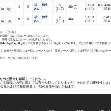
横山 和生
5
1:49.3
03-04-04
4
9
464(0)
(11.7)
(+1.1)
40.6
0m 11頭
(54.0)
横山 和生
4
1:11.0
05-06
9
8
464
(12.1)
(+2.1)
36.4
0m 13頭
(54.0)
:2着
:3着 ]
走成績」はJRAのレースのみとなります。
方、海外で出走したレースの成績となります。
g減
:3kg減
:4kg減（※女性騎手のみ）
:2kg減（※5年以上、又は101勝以上の女性騎手
て 1993年4月以前では一部のレースが上4F、障害レースに関しては平均Fで計測されたデ
一部データがない場合があります。
ものと照合し確認してください。
いる情報の内容に関しては万全を期しておりますが、その内容の正確性およ
式会社および情報提供者は一切の責任を負いかねます。