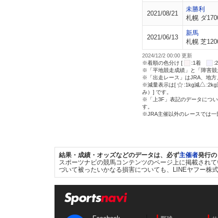
未勝利
2021/08/21
札幌 ダ170
新馬
2021/06/13
札幌 芝120
2024/12/2 00:00 更新
※着順の色分け [
:1着
※「平地競走成績」と「障害競
※「出走レース」はJRA、地
※減量表示は[
:1kg減
:2k
み）] です。
※「上3F」表記のデータについ
す。
※JRA主催以外のレースでは
結果・成績・オッズなどのデータは、必ず
主催者
発行の
スポーツナビの競馬コンテンツのページ上に掲載されて
づいて被ったいかなる損害についても、LINEヤフー株