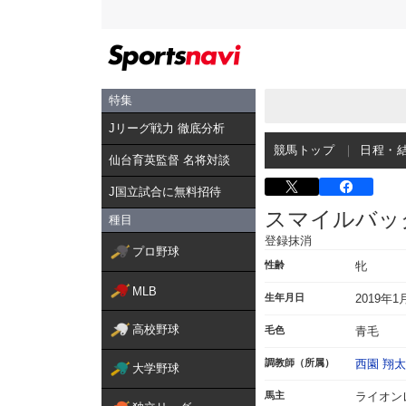
特集
Jリーグ戦力 徹底分析
競馬トップ
日程・
仙台育英監督 名将対談
J国立試合に無料招待
スマイルバッ
種目
登録抹消
プロ野球
性齢
牝
MLB
生年月日
2019年1
高校野球
毛色
青毛
調教師（所属）
西園 翔太
大学野球
馬主
ライオン