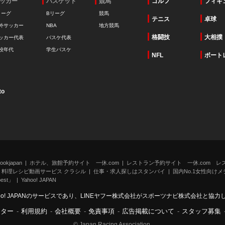
ッカー
バスケット
競馬
ゴルフ
フィギ
リーグ
Bリーグ
競馬
テニス
卓球
外サッカー
NBA
地方競馬
格闘技
大相撲
ッカー代表
バスケ代表
校年代
学生バスケ
NFL
ボート
to
kjapan
ホテル、旅館予約サイト 一休.com
レストラン予約サイト 一休.com レ
料理レシピ動画サービス クラシル
仕事・求人探しはスタンバイ
国内No.1女性向けメデ
st」
Yahoo! JAPAN
oo! JAPANのサービスであり、LINEヤフー株式会社がスポーツナビ株式会社と協
ンター
-
利用規約
-
会社概要
-
免責事項
-
広告掲載について
-
スタッフ募集
© Japan Racing Association.