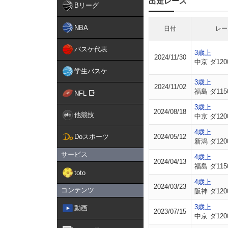
出走レース
Bリーグ
NBA
日付
レー
バスケ代表
3歳上
2024/11/30
中京 ダ120
学生バスケ
3歳上
2024/11/02
福島 ダ115
NFL
3歳上
2024/08/18
他競技
中京 ダ120
4歳上
Doスポーツ
2024/05/12
新潟 ダ120
サービス
4歳上
2024/04/13
福島 ダ115
toto
4歳上
2024/03/23
コンテンツ
阪神 ダ120
3歳上
動画
2023/07/15
中京 ダ120