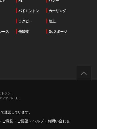
ュア
F1
バレー
バドミントン
カーリング
ラグビー
陸上
レース
他競技
Doスポーツ
ストラン
ィア TRILL
力して運営しています。
-
ご意見・ご要望
-
ヘルプ・お問い合わせ