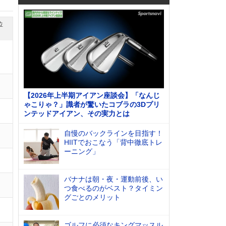
位
【2026年上半期アイアン座談会】「なんじ
ゃこりゃ？」識者が驚いたコブラの3Dプリ
ンテッドアイアン、その実力とは
自慢のバックラインを目指す！
HIITでおこなう「背中徹底トレ
ーニング」
バナナは朝・夜・運動前後、い
つ食べるのがベスト？タイミン
グごとのメリット
ゴルフに必須なキングマッスル