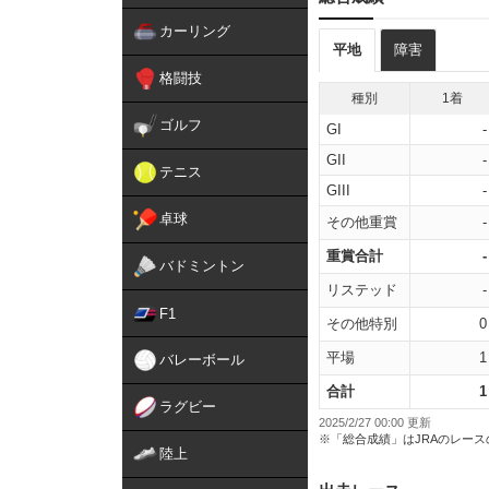
カーリング
平地
障害
格闘技
種別
1着
ゴルフ
GI
-
GII
-
テニス
GIII
-
卓球
その他重賞
-
重賞合計
-
バドミントン
リステッド
-
F1
その他特別
0
平場
1
バレーボール
合計
1
ラグビー
2025/2/27 00:00 更新
※「総合成績」はJRAのレー
陸上