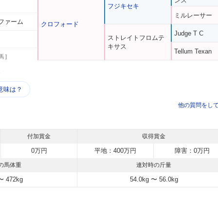
ンス
フジキセキ
ミルレーサー
ファーム
クロフォード
Judge T C
ストレイトフロムテ
キサス
Tellum Texan
馬 ]
う
意味は？
他の質問をし
付加賞金
収得賞金
0万円
平地：400万円
障害：0万円
の馬体重
連対時の斤量
〜 472kg
54.0kg 〜 56.0kg