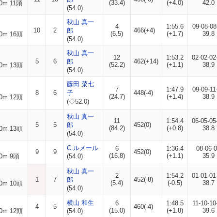
(33.4)
(+4.0)
42.0
0m 11頭
(54.0)
秋山 真一
4
1:55.6
09-08-08
10
2
466(+4)
郎
(6.5)
(+1.7)
39.8
0m 16頭
(54.0)
秋山 真一
12
1:53.2
02-02-02
5
6
462(+14)
郎
(52.2)
(+1.1)
38.9
0m 13頭
(54.0)
藤田 菜七
7
1:47.9
09-09-11
8
6
子
448(-4)
(24.7)
(+1.4)
38.9
0m 12頭
(◇52.0)
秋山 真一
11
1:54.4
06-05-05
5
5
452(0)
郎
(84.2)
(+0.8)
38.8
0m 13頭
(54.0)
C.ルメール
6
1:36.4
08-06-
9
9
452(0)
(16.8)
(+1.1)
35.9
0m 9頭
(54.0)
秋山 真一
2
1:54.2
01-01-01
1
7
452(-8)
郎
(5.4)
(-0.5)
38.7
0m 10頭
(54.0)
横山 和生
6
1:48.5
11-10-10
4
5
460(-4)
(15.0)
(+1.8)
39.6
0m 12頭
(54.0)