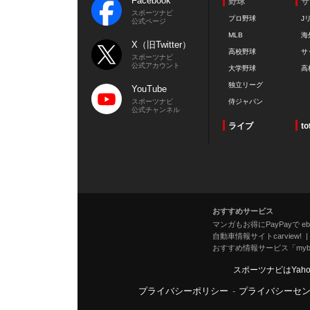
Facebook
野球
サ
スポーツナビ
プロ野球
J
公式ページ
MLB
海
X（旧Twitter）
高校野球
サ
スポーツナビ
公式アカウント
大学野球
高
独立リーグ
YouTube
スポーツナビ
侍ジャパン
公式チャンネル
ライブ
to
おすすめサービス
マンガもお得にPayPayで eboo
自動車情報サイトcarview!
おすすめ情報サービス「mybe
スポーツナビはYah
プライバシーポリシー
-
プライバシーセ