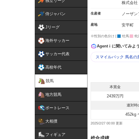
独立リーグ
株式会社
侍ジャパン
生産者
ノーザン
産地
安平町
Jリーグ
※性別の色分け [
:牡馬
:牝
海外サッカー
Agent i に聞いてみよ
サッカー代表
スマイルバック 馬名の
高校年代
競馬
本賞金
地方競馬
2439万円
連対時
ボートレース
452kg 
大相撲
2025/2/27 00:00
フィギュア
総合成績