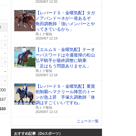
2026/8/7 12:20
【レパードＳ・金曜気配】タガ
ノアバンドーネが一発あるぞ
角田調教師「強いメンバーとや
率
ってきているから」
馬トク報知
-
2026/8/7 12:19
-
【エルムＳ・金曜気配】テーオ
-
ーパスワードは今週復帰の松山
弘平騎手が最終調整に騎乗
-
「足はもう問題ありません」
-
馬トク報知
2026/8/7 12:18
-
【レパードＳ・金曜気配】重賞
.000
初制覇へマクリール陣営のトー
ンが急上昇 手塚久調教師「体
.167
調はすごくいいですね」
馬トク報知
.160
2026/8/7 12:13
ニュース一覧
おすすめ記事（Doスポーツ）