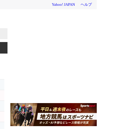
ィ
エ
レ