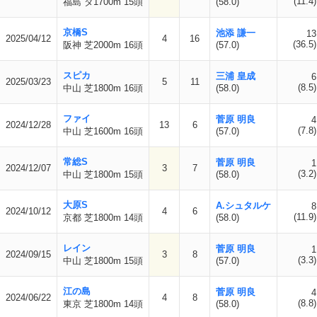
(11.4)
福島 ダ1700m 15頭
(58.0)
京橋S
池添 謙一
13
2025/04/12
4
16
(36.5)
阪神 芝2000m 16頭
(57.0)
スピカ
三浦 皇成
6
2025/03/23
5
11
(8.5)
中山 芝1800m 16頭
(58.0)
ファイ
菅原 明良
4
2024/12/28
13
6
(7.8)
中山 芝1600m 16頭
(57.0)
常総S
菅原 明良
1
2024/12/07
3
7
(3.2)
中山 芝1800m 15頭
(58.0)
大原S
A.シュタルケ
8
2024/10/12
4
6
(11.9)
京都 芝1800m 14頭
(58.0)
レイン
菅原 明良
1
2024/09/15
3
8
(3.3)
中山 芝1800m 15頭
(57.0)
江の島
菅原 明良
4
2024/06/22
4
8
(8.8)
東京 芝1800m 14頭
(58.0)