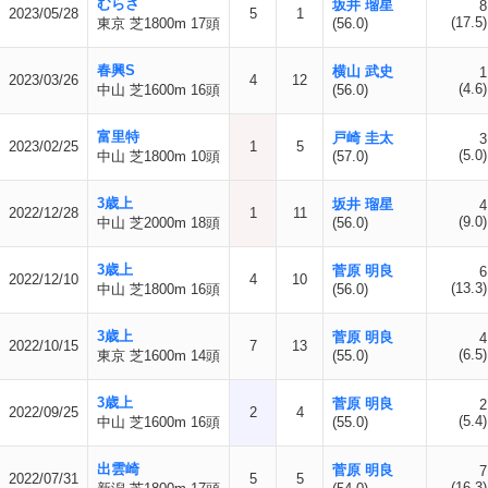
むらさ
坂井 瑠星
8
2023/05/28
5
1
(17.5)
東京 芝1800m 17頭
(56.0)
春興S
横山 武史
1
2023/03/26
4
12
(4.6)
中山 芝1600m 16頭
(56.0)
富里特
戸崎 圭太
3
2023/02/25
1
5
(5.0)
中山 芝1800m 10頭
(57.0)
3歳上
坂井 瑠星
4
2022/12/28
1
11
(9.0)
中山 芝2000m 18頭
(56.0)
3歳上
菅原 明良
6
2022/12/10
4
10
(13.3)
中山 芝1800m 16頭
(56.0)
3歳上
菅原 明良
4
2022/10/15
7
13
(6.5)
東京 芝1600m 14頭
(55.0)
3歳上
菅原 明良
2
2022/09/25
2
4
(5.4)
中山 芝1600m 16頭
(55.0)
出雲崎
菅原 明良
7
2022/07/31
5
5
(16.3)