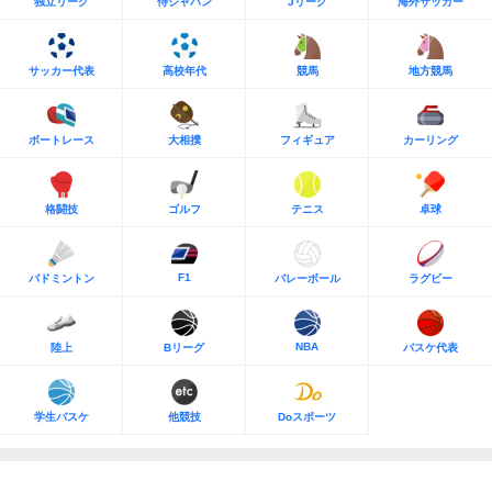
独立リーグ
侍ジャパン
Jリーグ
海外サッカー
サッカー代表
高校年代
競馬
地方競馬
ボートレース
大相撲
フィギュア
カーリング
格闘技
ゴルフ
テニス
卓球
F1
バドミントン
バレーボール
ラグビー
NBA
陸上
Bリーグ
バスケ代表
学生バスケ
他競技
Doスポーツ