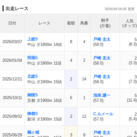
出走レース
2026/3/9 00:00
騎手
人気
日付
レース
着順
馬番
(オッズ)
(斤量)
上総S
戸崎 圭太
5
2026/03/07
8
4
(8.3)
中山 ダ1800m 14頭
(58.0)
招福S
戸崎 圭太
2
2026/01/04
4
2
(3.3)
中山 ダ1800m 11頭
(58.0)
北総S
戸崎 圭太
3
2025/12/21
2
14
(7.3)
中山 ダ1800m 15頭
(58.0)
御陵S
池添 謙一
5
2025/10/11
6
1
(11.4)
京都 ダ1900m 16頭
(57.0)
柳都S
C.ルメール
2
2025/08/02
2
12
(5.4)
新潟 ダ1800m 15頭
(57.0)
鶴ヶ城
戸崎 圭太
5
2025/06/29
3
8