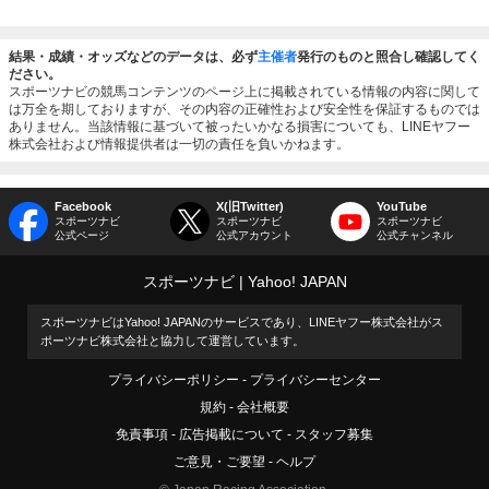
結果・成績・オッズなどのデータは、必ず
主催者
発行のものと照合し確認してく
ださい。
スポーツナビの競馬コンテンツのページ上に掲載されている情報の内容に関して
は万全を期しておりますが、その内容の正確性および安全性を保証するものでは
ありません。当該情報に基づいて被ったいかなる損害についても、LINEヤフー
株式会社および情報提供者は一切の責任を負いかねます。
Facebook
X(旧Twitter)
YouTube
スポーツナビ
スポーツナビ
スポーツナビ
公式ページ
公式アカウント
公式チャンネル
スポーツナビ
Yahoo! JAPAN
スポーツナビはYahoo! JAPANのサービスであり、LINEヤフー株式会社がス
ポーツナビ株式会社と協力して運営しています。
プライバシーポリシー
プライバシーセンター
規約
会社概要
免責事項
広告掲載について
スタッフ募集
ご意見・ご要望
ヘルプ