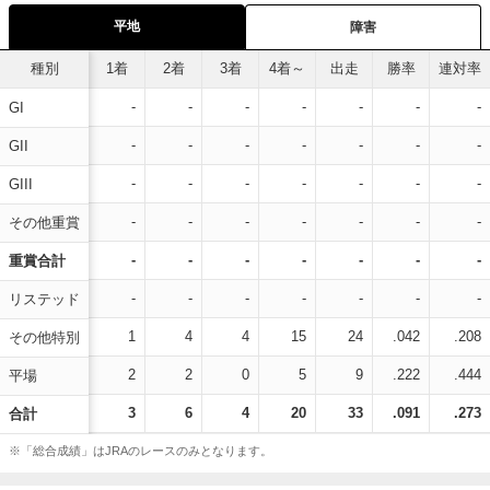
平地
障害
種別
1着
2着
3着
4着～
出走
勝率
連対率
-
-
-
-
-
-
-
GI
-
-
-
-
-
-
-
GII
-
-
-
-
-
-
-
GIII
-
-
-
-
-
-
-
その他重賞
-
-
-
-
-
-
-
重賞合計
-
-
-
-
-
-
-
リステッド
1
4
4
15
24
.042
.208
その他特別
2
2
0
5
9
.222
.444
平場
3
6
4
20
33
.091
.273
合計
※「総合成績」はJRAのレースのみとなります。