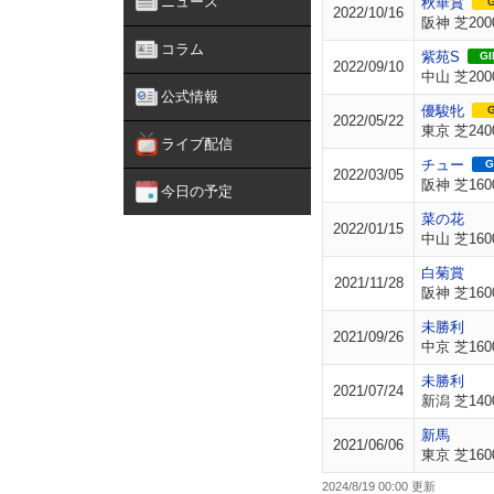
ニュース
秋華賞
G
2022/10/16
阪神 芝200
コラム
紫苑S
GII
2022/09/10
中山 芝200
公式情報
優駿牝
G
2022/05/22
東京 芝240
ライブ配信
チュー
G
2022/03/05
阪神 芝160
今日の予定
菜の花
2022/01/15
中山 芝160
白菊賞
2021/11/28
阪神 芝160
未勝利
2021/09/26
中京 芝160
未勝利
2021/07/24
新潟 芝140
新馬
2021/06/06
東京 芝160
2024/8/19 00:00 更新