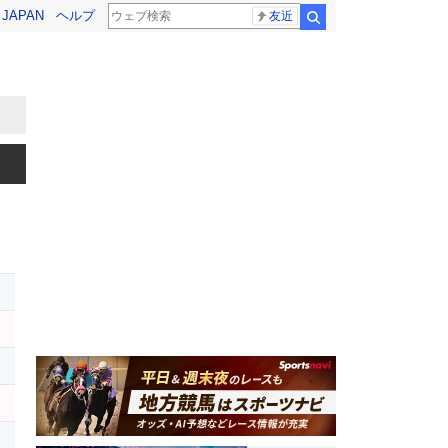
! JAPAN
ヘルプ
友近
検索
レ