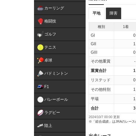
カーリング
平地
障害
格闘技
種別
1着
ゴルフ
GI
0
GII
1
テニス
GIII
0
卓球
その他重賞
-
重賞合計
1
バドミントン
リステッド
0
F1
その他特別
1
平場
1
バレーボール
合計
3
ラグビー
2024/10/7 00:00 更新
※「総合成績」はJRAのレー
陸上
出走レース