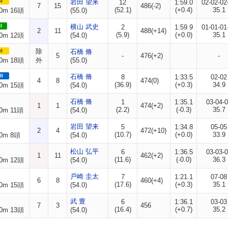
I
岩田 望来
12
1:59.0
02-02-02
7
15
486(-2)
(52.1)
(+0.4)
35.1
0m 16頭
(55.0)
I
横山 武史
2
1:59.9
01-01-01
2
11
488(+14)
(5.9)
(+0.0)
35.1
0m 12頭
(54.0)
除
I
石橋 脩
5
-
476(+2)
-
0m 18頭
外
(55.0)
II
石橋 脩
8
1:33.5
02-02
4
8
474(0)
(36.9)
(+0.3)
34.9
0m 15頭
(54.0)
石橋 脩
1
1:35.1
03-04-
1
1
474(+2)
(2.2)
(-0.3)
35.7
0m 11頭
(54.0)
岩田 望来
5
1:34.8
05-05
2
4
472(+10)
(10.7)
(+0.0)
33.9
0m 8頭
(54.0)
松山 弘平
6
1:36.5
03-03-
1
11
462(+2)
(11.6)
(-0.0)
36.3
0m 12頭
(54.0)
戸崎 圭太
7
1:21.1
07-08
6
8
460(+4)
(17.6)
(+0.3)
35.1
0m 15頭
(54.0)
武 豊
6
1:36.1
03-03
7
3
456
(16.4)
(+0.7)
35.2
0m 13頭
(54.0)