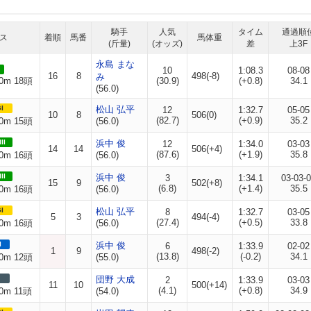
騎手
人気
タイム
通過順
ス
着順
馬番
馬体重
(斤量)
(オッズ)
差
上3F
永島 まな
10
1:08.3
08-08
16
8
498(-8)
み
0m 18頭
(30.9)
(+0.8)
34.1
(56.0)
I
松山 弘平
12
1:32.7
05-05
10
8
506(0)
(82.7)
(+0.9)
35.2
0m 15頭
(56.0)
II
浜中 俊
12
1:34.0
03-03
14
14
506(+4)
(87.6)
(+1.9)
35.8
0m 16頭
(56.0)
II
浜中 俊
3
1:34.1
03-03-
15
9
502(+8)
(6.8)
(+1.4)
35.5
0m 16頭
(56.0)
I
松山 弘平
8
1:32.7
03-05
5
3
494(-4)
(27.4)
(+0.5)
33.8
0m 16頭
(56.0)
I
浜中 俊
6
1:33.9
02-02
1
9
498(-2)
(13.8)
(-0.2)
34.1
0m 12頭
(55.0)
団野 大成
2
1:33.9
03-03
11
10
500(+14)
(4.1)
(+0.8)
34.9
0m 11頭
(54.0)