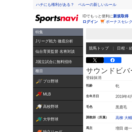
ハチにも権利がある？ ペルーの新しいルール
IDでもっと便利に
新規取得
ログイン
ボーナスセレク
特集
Jリーグ戦力 徹底分析
競馬トップ
日程・
仙台育英監督 名将対談
J国立試合に無料招待
サウンドビバ
種目
登録抹消
プロ野球
性齢
牝
MLB
生年月日
2019年4
高校野球
毛色
黒鹿毛
調教師（所属）
高柳 大輔
大学野球
馬主
増田 雄一
独立リーグ