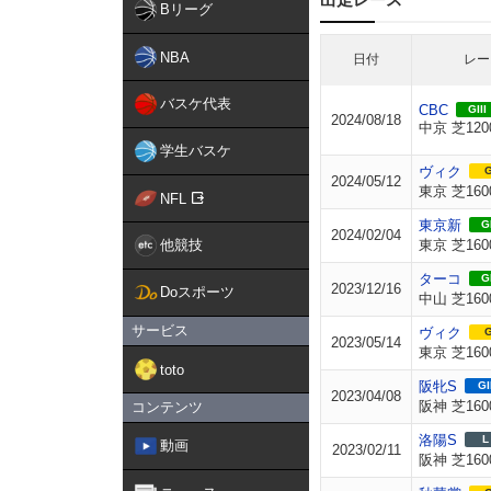
Bリーグ
NBA
日付
レー
バスケ代表
CBC
GIII
2024/08/18
中京 芝120
学生バスケ
ヴィク
G
2024/05/12
東京 芝160
NFL
東京新
GI
2024/02/04
他競技
東京 芝160
ターコ
GI
2023/12/16
Doスポーツ
中山 芝160
サービス
ヴィク
G
2023/05/14
東京 芝160
toto
阪牝S
GI
2023/04/08
阪神 芝160
コンテンツ
洛陽S
L
動画
2023/02/11
阪神 芝160