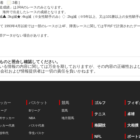
:2着
:3着 ]
走成績」はJRAのレースのみとなります。
方、海外で出走したレースの成績となります。
g減
:3kg減
:4kg減（※女性騎手のみ）
:2kg減（※5年以上、又は101勝以上の女性騎手
て 1993年4月以前では一部のレースが上4F、障害レースに関しては平均Fで計測されたデ
一部データがない場合があります。
ものと照合し確認してください。
いる情報の内容に関しては万全を期しておりますが、その内容の正確性およ
式会社および情報提供者は一切の責任を負いかねます。
ッカー
バスケット
競馬
ゴルフ
フィギ
リーグ
Bリーグ
競馬
テニス
卓球
外サッカー
NBA
地方競馬
格闘技
大相撲
ッカー代表
バスケ代表
校年代
学生バスケ
NFL
ボート