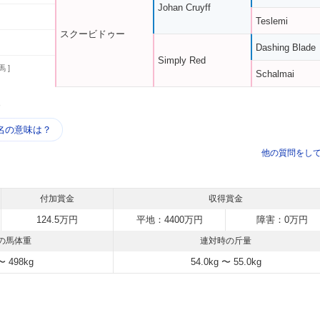
Johan Cruyff
Teslemi
スクービドゥー
Dashing Blade
Simply Red
馬 ]
Schalmai
う
名の意味は？
他の質問をし
付加賞金
収得賞金
124.5万円
平地：4400万円
障害：0万円
の馬体重
連対時の斤量
〜 498kg
54.0kg 〜 55.0kg