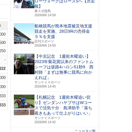
ローウォークはローズSへ【次走
報】
東スポ競馬
2026/8/6 14:59
船橋競馬が熊本地震被災地支援
率
競走を実施、28日9Rの売得金
.000
５％を支援
日刊スポーツ
.500
2026/8/6 14:50
.250
【中京記念 1週前木曜追い】
-
2023年菊花賞以来のファントム
シーフは坂路4ハロン51秒9 西
.222
村師「まずは無事に競馬に向か
えれば」
.000
サンケイスポーツ
000
2026/8/6 14:45
.333
【札幌記念 1週前木曜追い切
り】ゼンダンハヤブサはWコー
.333
スで活気十分 島津助手「落ち
着きもあって仕上がりはいい」
サンケイスポーツ
2026/8/6 14:42
ニュース一覧