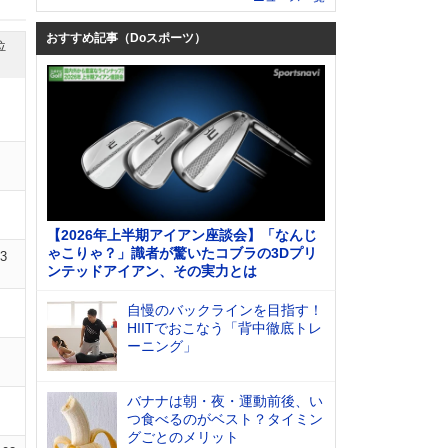
おすすめ記事（Doスポーツ）
位
【2026年上半期アイアン座談会】「なんじ
ゃこりゃ？」識者が驚いたコブラの3Dプリ
03
ンテッドアイアン、その実力とは
自慢のバックラインを目指す！
HIITでおこなう「背中徹底トレ
ーニング」
バナナは朝・夜・運動前後、い
つ食べるのがベスト？タイミン
グごとのメリット