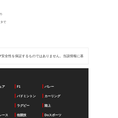
の
ータで
び安全性を保証するものではありません。当該情報に基
ュア
F1
バレー
バドミントン
カーリング
ラグビー
陸上
レース
他競技
Doスポーツ