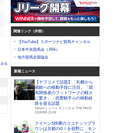
関連リンク（外部）
【YouTube】スポーツナビ競馬チャンネル
日本中央競馬会（JRA）
地方競馬全国協会
てみる
新着ニュース
【ヤフコメで話題】「札幌から
函館への移動手段に注目」「競
馬関係者のフットワークの軽さ
に驚き」 - 武豊騎手らの移動経
路を巡る話題
Yahoo!ニュース オリジナル THE PAGE
2026/8/6 15:09
クイーンS快勝のココナッツブラ
ウンは京都のGⅠを視野に モン