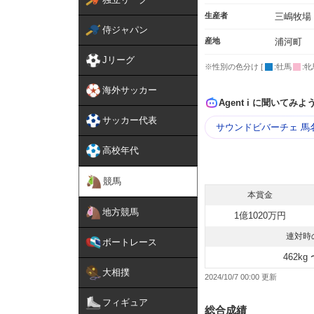
生産者
三嶋牧場
侍ジャパン
産地
浦河町
Jリーグ
※性別の色分け [
:牡馬
:牝
海外サッカー
Agent i に聞いてみよ
サッカー代表
サウンドビバーチェ 馬
高校年代
競馬
本賞金
地方競馬
1億1020万円
連対時
ボートレース
462kg 
大相撲
2024/10/7 00:00
フィギュア
総合成績