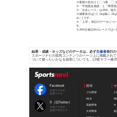
※着順の色分け [
:1着
※「平地競走成績」と「障害競
※「出走レース」はJRA、地
※減量表示は[
:1kg減
:2k
み）] です。
※「上3F」表記のデータについ
す。
※JRA主催以外のレースでは
結果・成績・オッズなどのデータは、必ず
主催者
発行の
スポーツナビの競馬コンテンツのページ上に掲載されて
づいて被ったいかなる損害についても、LINEヤフー株
Facebook
野球
サ
スポーツナビ
プロ野球
J
公式ページ
MLB
海
X（旧Twitter）
高校野球
サ
スポーツナビ
公式アカウント
大学野球
高