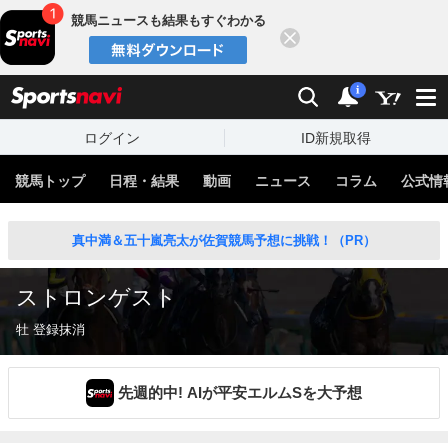
競馬ニュースも結果もすぐわかる
閉じる
スポーツナビ
検索
通知
i
ログイン
ID新規取得
競馬トップ
日程・結果
動画
ニュース
コラム
公式情
真中満＆五十嵐亮太が佐賀競馬予想に挑戦！（PR）
ストロンゲスト
牡 登録抹消
先週的中! AIが平安エルムSを大予想