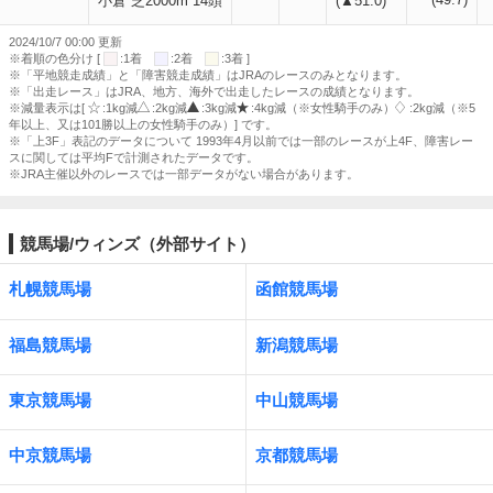
小倉 芝2000m 14頭
(▲51.0)
2024/10/7 00:00 更新
※着順の色分け [
:1着
:2着
:3着 ]
※「平地競走成績」と「障害競走成績」はJRAのレースのみとなります。
※「出走レース」はJRA、地方、海外で出走したレースの成績となります。
※減量表示は[
:1kg減
:2kg減
:3kg減
:4kg減（※女性騎手のみ）
:2kg減（※5
年以上、又は101勝以上の女性騎手のみ）] です。
※「上3F」表記のデータについて 1993年4月以前では一部のレースが上4F、障害レー
スに関しては平均Fで計測されたデータです。
※JRA主催以外のレースでは一部データがない場合があります。
競馬場/ウィンズ（外部サイト）
札幌競馬場
函館競馬場
福島競馬場
新潟競馬場
東京競馬場
中山競馬場
中京競馬場
京都競馬場