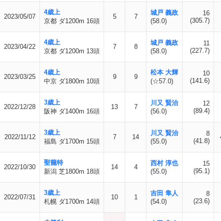
4歳上
城戸 義政
16
2023/05/07
5
7
(305.7)
京都 ダ1200m 16頭
(58.0)
4歳上
城戸 義政
11
2023/04/22
7
8
(227.7)
京都 ダ1200m 13頭
(58.0)
4歳上
松本 大輝
10
2023/03/25
9
9
(141.6)
中京 ダ1800m 10頭
(☆57.0)
3歳上
川又 賢治
12
2022/12/28
13
7
(89.4)
阪神 ダ1400m 16頭
(56.0)
3歳上
川又 賢治
8
2022/11/12
7
14
(41.8)
福島 ダ1700m 15頭
(55.0)
聖籠特
西村 淳也
15
2022/10/30
14
4
(95.1)
新潟 芝1800m 18頭
(55.0)
3歳上
吉田 隼人
8
2022/07/31
10
1
(23.6)
札幌 ダ1700m 14頭
(54.0)