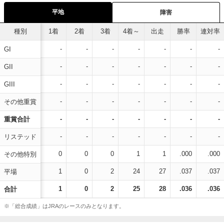
平地
障害
種別
1着
2着
3着
4着～
出走
勝率
連対率
-
-
-
-
-
-
-
GI
-
-
-
-
-
-
-
GII
-
-
-
-
-
-
-
GIII
-
-
-
-
-
-
-
その他重賞
-
-
-
-
-
-
-
重賞合計
-
-
-
-
-
-
-
リステッド
0
0
0
1
1
.000
.000
その他特別
1
0
2
24
27
.037
.037
平場
1
0
2
25
28
.036
.036
合計
※「総合成績」はJRAのレースのみとなります。