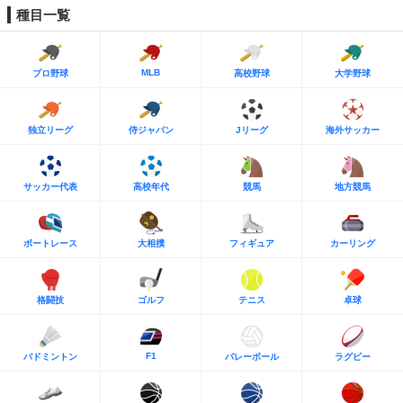
種目一覧
MLB
プロ野球
高校野球
大学野球
独立リーグ
侍ジャパン
Jリーグ
海外サッカー
サッカー代表
高校年代
競馬
地方競馬
ボートレース
大相撲
フィギュア
カーリング
格闘技
ゴルフ
テニス
卓球
F1
バドミントン
バレーボール
ラグビー