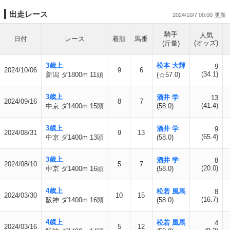
出走レース
2024/10/7 00:00
騎手
人気
日付
レース
着順
馬番
(オッズ)
(斤量)
3歳上
松本 大輝
9
2024/10/06
9
6
(34.1)
新潟 ダ1800m 11頭
(☆57.0)
3歳上
酒井 学
13
2024/09/16
8
7
(41.4)
中京 ダ1400m 15頭
(58.0)
3歳上
酒井 学
9
2024/08/31
9
13
(65.4)
中京 ダ1400m 13頭
(58.0)
3歳上
酒井 学
8
2024/08/10
5
7
(20.0)
中京 ダ1400m 16頭
(58.0)
4歳上
松若 風馬
8
2024/03/30
10
15
(16.7)
阪神 ダ1400m 16頭
(58.0)
4歳上
松若 風馬
4
2024/03/16
5
12