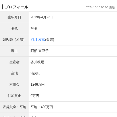
プロフィール
2024/10/10 00:00
生年月日
2019年4月23日
毛色
芦毛
調教師（所属）
羽月 友彦
(栗東)
馬主
阿部 東亜子
生産者
谷川牧場
産地
浦河町
本賞金
1246万円
付加賞金
0万円
収得賞金：平地
平地：400万円