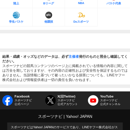
NBA
陸上
Bリーグ
バスケ代表
学生バスケ
他競技
Doスポーツ
結果・成績・オッズなどのデータは、必ず
主催者
発行のものと照合し確認してく
ださい。
スポーツナビの競馬コンテンツのページ上に掲載されている情報の内容に関して
は万全を期しておりますが、その内容の正確性および安全性を保証するものでは
ありません。当該情報に基づいて被ったいかなる損害についても、LINEヤフー
株式会社および情報提供者は一切の責任を負いかねます。
Facebook
X(旧Twitter)
YouTube
スポーツナビ
スポーツナビ
スポーツナビ
公式ページ
公式アカウント
公式チャンネル
スポーツナビ
Yahoo! JAPAN
スポーツナビはYahoo! JAPANのサービスであり、LINEヤフー株式会社がス