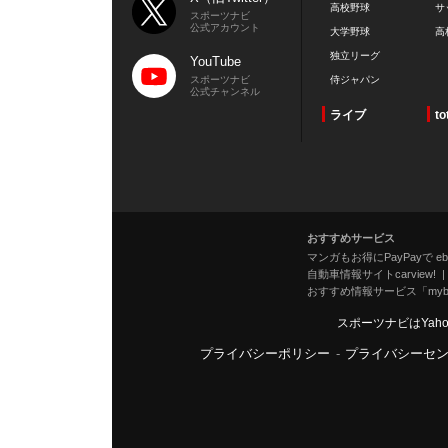
高校野球
サ
スポーツナビ
公式アカウント
大学野球
高
独立リーグ
YouTube
スポーツナビ
侍ジャパン
公式チャンネル
ライブ
to
おすすめサービス
マンガもお得にPayPayで eboo
自動車情報サイトcarview!
おすすめ情報サービス「mybe
スポーツナビはYah
プライバシーポリシー
-
プライバシーセ