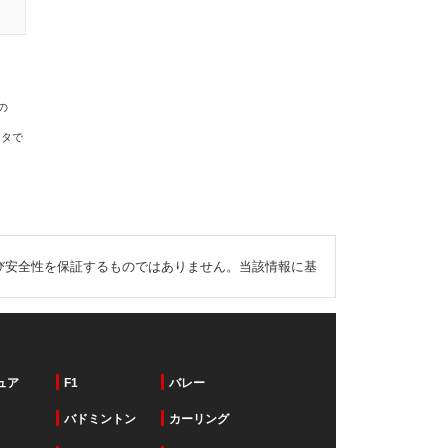
の
ータで
び安全性を保証するものではありません。当該情報に基
ュア
F1
バレー
バドミントン
カーリング