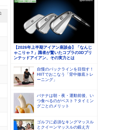
位
【2026年上半期アイアン座談会】「なんじ
ゃこりゃ？」識者が驚いたコブラの3Dプリ
ンテッドアイアン、その実力とは
自慢のバックラインを目指す！
HIITでおこなう「背中徹底トレ
ーニング」
バナナは朝・夜・運動前後、い
つ食べるのがベスト？タイミン
グごとのメリット
ゴルフに必須なキングマッスル
とクイーンマッスルの鍛え方