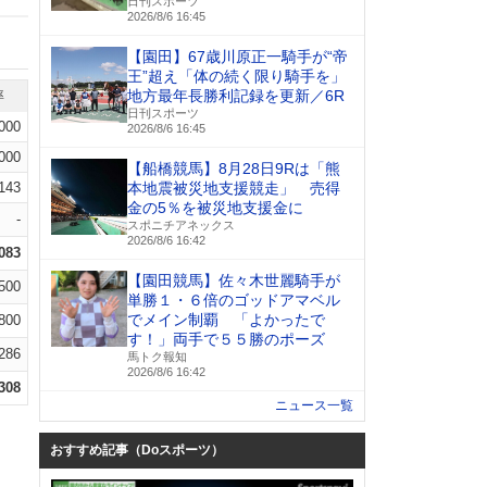
日刊スポーツ
2026/8/6 16:45
【園田】67歳川原正一騎手が“帝
王”超え「体の続く限り騎手を」
地方最年長勝利記録を更新／6R
率
日刊スポーツ
.000
2026/8/6 16:45
.000
【船橋競馬】8月28日9Rは「熊
.143
本地震被災地支援競走」 売得
金の5％を被災地支援金に
-
スポニチアネックス
2026/8/6 16:42
.083
【園田競馬】佐々木世麗騎手が
.500
単勝１・６倍のゴッドアマベル
でメイン制覇 「よかったで
.800
す！」両手で５５勝のポーズ
.286
馬トク報知
2026/8/6 16:42
.308
ニュース一覧
おすすめ記事（Doスポーツ）