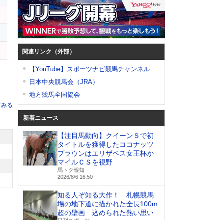
関連リンク（外部）
【YouTube】スポーツナビ競馬チャンネル
日本中央競馬会（JRA）
地方競馬全国協会
てみる
新着ニュース
【注目馬動向】クイーンＳで初
タイトルを獲得したココナッツ
ブラウンはエリザベス女王杯か
マイルＣＳを視野
馬トク報知
2026/8/6 16:50
知る人ぞ知る大作！ 札幌競馬
場の地下道に描かれた全長100m
超の壁画 込められた熱い思い