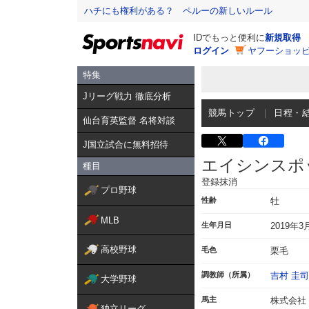
ハチにも権利がある？ ペルーの新しいルール
IDでもっと便利に
新規取得
ログイン
ヤフーショッピ
特集
Jリーグ戦力 徹底分析
競馬トップ
日程・
仙台育英監督 名将対談
J国立試合に無料招待
エイシンスポ
種目
登録抹消
プロ野球
性齢
牡
MLB
生年月日
2019年3
高校野球
毛色
栗毛
調教師（所属）
吉村 圭司
大学野球
馬主
株式会社
独立リーグ