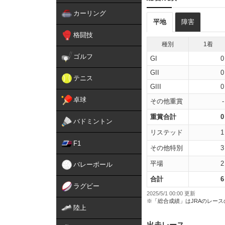
カーリング
平地
障害
格闘技
種別
1着
ゴルフ
GI
0
GII
0
テニス
GIII
0
卓球
その他重賞
-
重賞合計
0
バドミントン
リステッド
1
F1
その他特別
3
平場
2
バレーボール
合計
6
ラグビー
2025/5/1 00:00 更新
※「総合成績」はJRAのレー
陸上
出走レース