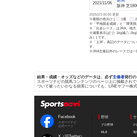
新馬
2021/11/06
阪神 芝180
2025/2/3 00:00 更新
※着順の色分け [
:1着
※「平地競走成績」と「障害競
※「出走レース」はJRA、地
※減量表示は[
:1kg減
:2k
み）] です。
※「上3F」表記のデータについ
す。
※JRA主催以外のレースでは
結果・成績・オッズなどのデータは、必ず
主催者
発行の
スポーツナビの競馬コンテンツのページ上に掲載されて
づいて被ったいかなる損害についても、LINEヤフー株
Facebook
野球
サ
スポーツナビ
プロ野球
J
公式ページ
MLB
海
X（旧Twitter）