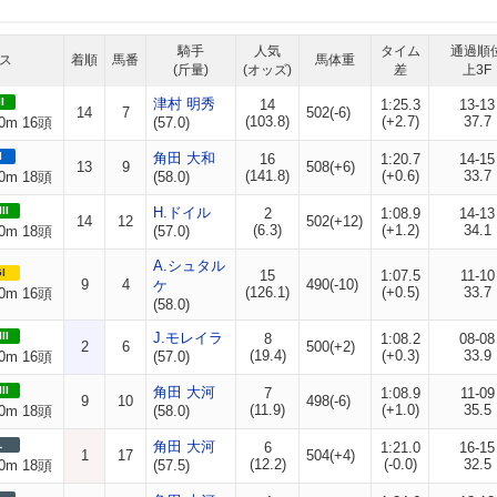
騎手
人気
タイム
通過順
ス
着順
馬番
馬体重
(斤量)
(オッズ)
差
上3F
I
津村 明秀
14
1:25.3
13-13
14
7
502(-6)
(103.8)
(+2.7)
37.7
0m 16頭
(57.0)
I
角田 大和
16
1:20.7
14-15
13
9
508(+6)
(141.8)
(+0.6)
33.7
0m 18頭
(58.0)
II
H.ドイル
2
1:08.9
14-13
14
12
502(+12)
(6.3)
(+1.2)
34.1
0m 18頭
(57.0)
A.シュタル
I
15
1:07.5
11-10
9
4
490(-10)
ケ
(126.1)
(+0.5)
33.7
0m 16頭
(58.0)
II
J.モレイラ
8
1:08.2
08-08
2
6
500(+2)
(19.4)
(+0.3)
33.9
0m 16頭
(57.0)
II
角田 大河
7
1:08.9
11-09
9
10
498(-6)
(11.9)
(+1.0)
35.5
0m 18頭
(58.0)
L
角田 大河
6
1:21.0
16-15
1
17
504(+4)
(12.2)
(-0.0)
32.5
0m 18頭
(57.5)