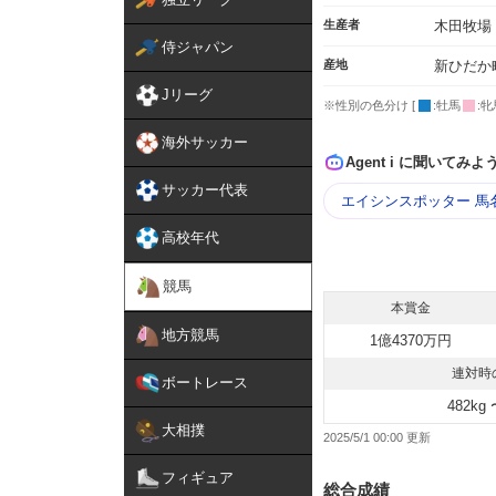
生産者
木田牧場
侍ジャパン
産地
新ひだか
Jリーグ
※性別の色分け [
:牡馬
:牝
海外サッカー
Agent i に聞いてみよ
サッカー代表
エイシンスポッター 馬
高校年代
競馬
本賞金
地方競馬
1億4370万円
連対時
ボートレース
482kg 
大相撲
2025/5/1 00:00
フィギュア
総合成績