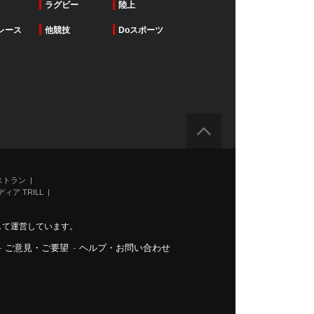
ラグビー
陸上
レース
他競技
Doスポーツ
ストラン
ィア TRILL
力して運営しています。
-
ご意見・ご要望
-
ヘルプ・お問い合わせ