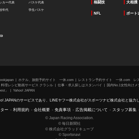
格闘技
大相撲
ッカー代表
バスケ代表
校年代
学生バスケ
NFL
ボート
to
kjapan
ホテル、旅館予約サイト 一休.com
レストラン予約サイト 一休.com レ
料理レシピ動画サービス クラシル
仕事・求人探しはスタンバイ
国内No.1女性向けメデ
st」
Yahoo! JAPAN
oo! JAPANのサービスであり、LINEヤフー株式会社がスポーツナビ株式会社と協
ンター
-
利用規約
-
会社概要
-
免責事項
-
広告掲載について
-
スタッフ募集
© Japan Racing Association.
© 毎日新聞社
© 株式会社グラッドキューブ
© Sportsnavi