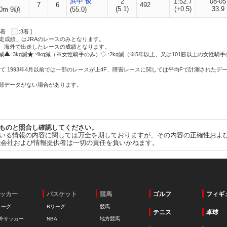
浜中 俊
2
1:52.7
08-05
7
6
492
(5.1)
(+0.5)
33.9
0m 9頭
(55.0)
:2着
:3着 ]
走成績」はJRAのレースのみとなります。
方、海外で出走したレースの成績となります。
g減
:3kg減
:4kg減（※女性騎手のみ）
:2kg減（※5年以上、又は101勝以上の女性騎手
て 1993年4月以前では一部のレースが上4F、障害レースに関しては平均Fで計測されたデ
一部データがない場合があります。
ものと照合し確認してください。
いる情報の内容に関しては万全を期しておりますが、その内容の正確性およ
式会社および情報提供者は一切の責任を負いかねます。
ッカー
バスケット
競馬
ゴルフ
フィギ
リーグ
Bリーグ
競馬
テニス
卓球
外サッカー
NBA
地方競馬