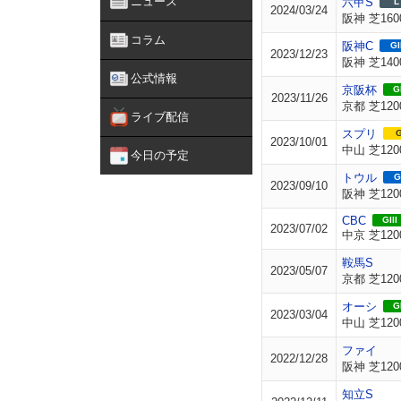
ニュース
六甲S
L
2024/03/24
阪神 芝160
コラム
阪神C
GI
2023/12/23
阪神 芝140
公式情報
京阪杯
GI
2023/11/26
京都 芝120
ライブ配信
スプリ
G
2023/10/01
中山 芝120
今日の予定
トウル
G
2023/09/10
阪神 芝120
CBC
GIII
2023/07/02
中京 芝120
鞍馬S
2023/05/07
京都 芝120
オーシ
GI
2023/03/04
中山 芝120
ファイ
2022/12/28
阪神 芝120
知立S