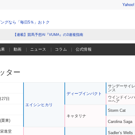
Yahoo
ングなら「毎日5％」おトク
【連載】競馬予想AI『VUMA』の3連複指南
結果
動画
ニュース
コラム
公式情報
ッター
サンデーサイ
ンス
ディープインパクト
ウインドイン
月27日
ーヘア
エイシンヒカリ
Storm Cat
キャタリナ
(栗東)
Carolina Saga
 栄進堂
Sadler’s Wells