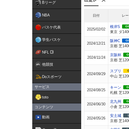
Bリーグ
NBA
日付
レー
根岸S
GII
バスケ代表
2025/02/02
東京 ダ140
学生バスケ
阪神C
GI
2024/12/21
京都 芝140
NFL
京阪杯
GI
2024/11/24
京都 芝120
他競技
スプリ
G
2024/09/29
中山 芝120
Doスポーツ
サービス
キーン
GI
2024/08/25
札幌 芝120
toto
北九州
GI
2024/06/30
小倉 芝120
コンテンツ
安土城
動画
2024/05/26
京都 芝140