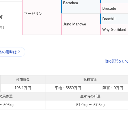
Barathea
Brocade
マーゼリン
町
Danehill
Juno Marlowe
馬 ]
Why So Silent
う
名の意味は？
他の質問をし
付加賞金
収得賞金
196.1万円
平地：5850万円
障害：0万円
の馬体重
連対時の斤量
〜 506kg
51.0kg 〜 57.5kg