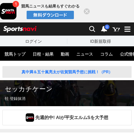
競馬ニュースも結果もすぐわかる
閉じる
スポーツナビ
検索
通知
i
ログイン
ID新規取得
競馬トップ
日程・結果
動画
ニュース
コラム
公式情
真中満＆五十嵐亮太が佐賀競馬予想に挑戦！（PR）
セッカチケーン
牡 登録抹消
先週的中! AIが平安エルムSを大予想