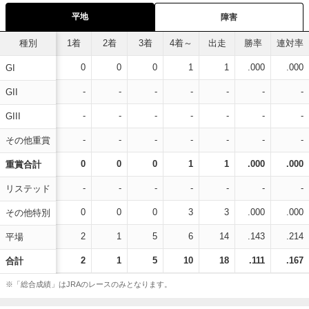
平地
障害
種別
1着
2着
3着
4着～
出走
勝率
連対率
0
0
0
1
1
.000
.000
GI
-
-
-
-
-
-
-
GII
-
-
-
-
-
-
-
GIII
-
-
-
-
-
-
-
その他重賞
0
0
0
1
1
.000
.000
重賞合計
-
-
-
-
-
-
-
リステッド
0
0
0
3
3
.000
.000
その他特別
2
1
5
6
14
.143
.214
平場
2
1
5
10
18
.111
.167
合計
※「総合成績」はJRAのレースのみとなります。