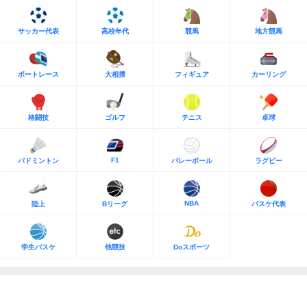
サッカー代表
高校年代
競馬
地方競馬
ボートレース
大相撲
フィギュア
カーリング
格闘技
ゴルフ
テニス
卓球
F1
バドミントン
バレーボール
ラグビー
NBA
陸上
Bリーグ
バスケ代表
学生バスケ
他競技
Doスポーツ