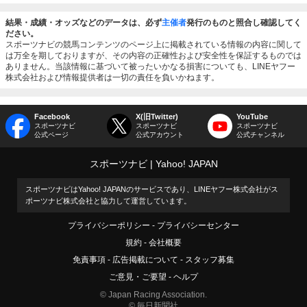
結果・成績・オッズなどのデータは、必ず
主催者
発行のものと照合し確認してく
ださい。
スポーツナビの競馬コンテンツのページ上に掲載されている情報の内容に関して
は万全を期しておりますが、その内容の正確性および安全性を保証するものでは
ありません。当該情報に基づいて被ったいかなる損害についても、LINEヤフー
株式会社および情報提供者は一切の責任を負いかねます。
Facebook
X(旧Twitter)
YouTube
スポーツナビ
スポーツナビ
スポーツナビ
公式ページ
公式アカウント
公式チャンネル
スポーツナビ
Yahoo! JAPAN
スポーツナビはYahoo! JAPANのサービスであり、LINEヤフー株式会社がス
ポーツナビ株式会社と協力して運営しています。
プライバシーポリシー
プライバシーセンター
規約
会社概要
免責事項
広告掲載について
スタッフ募集
ご意見・ご要望
ヘルプ
© Japan Racing Association.
© 毎日新聞社