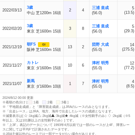
3歳
三浦 皇成
5
2022/03/13
2
4
(13.5)
中山 芝1200m 16頭
(56.0)
3歳
三浦 皇成
5
2022/02/20
3
8
(29.3)
東京 芝1600m 15頭
(56.0)
朝FS
団野 大成
14
GI
2021/12/19
13
2
(275.5)
阪神 芝1600m 15頭
(55.0)
カトレ
津村 明秀
12
2021/11/27
10
6
(77.2)
東京 ダ1600m 15頭
(55.0)
新馬
津村 明秀
4
2021/11/07
1
7
(8.5)
東京 ダ1600m 10頭
(55.0)
2024/8/12 00:00 更新
※着順の色分け [
:1着
:2着
:3着 ]
※「平地競走成績」と「障害競走成績」はJRAのレースのみとなります。
※「出走レース」はJRA、地方、海外で出走したレースの成績となります。
※減量表示は[
:1kg減
:2kg減
:3kg減
:4kg減（※女性騎手のみ）
:2kg減（※5
年以上、又は101勝以上の女性騎手のみ）] です。
※「上3F」表記のデータについて 1993年4月以前では一部のレースが上4F、障害レー
スに関しては平均Fで計測されたデータです。
※JRA主催以外のレースでは一部データがない場合があります。