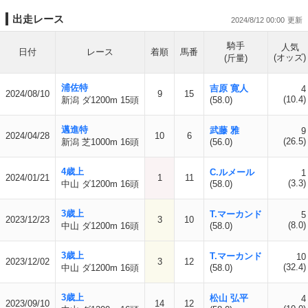
出走レース
2024/8/12 00:00
騎手
人気
日付
レース
着順
馬番
(オッズ)
(斤量)
浦佐特
吉原 寛人
4
2024/08/10
9
15
(10.4)
新潟 ダ1200m 15頭
(58.0)
邁進特
武藤 雅
9
2024/04/28
10
6
(26.5)
新潟 芝1000m 16頭
(56.0)
4歳上
C.ルメール
1
2024/01/21
1
11
(3.3)
中山 ダ1200m 16頭
(58.0)
3歳上
T.マーカンド
5
2023/12/23
3
10
(8.0)
中山 ダ1200m 16頭
(58.0)
3歳上
T.マーカンド
10
2023/12/02
3
12
(32.4)
中山 ダ1200m 16頭
(58.0)
3歳上
松山 弘平
4
2023/09/10
14
12