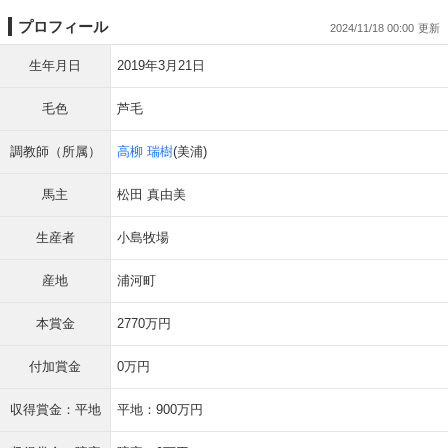
プロフィール
2024/11/18 00:00
生年月日
2019年3月21日
毛色
芦毛
調教師（所属）
高柳 瑞樹
(美浦)
馬主
松田 真由美
生産者
小島牧場
産地
浦河町
本賞金
2770万円
付加賞金
0万円
収得賞金：平地
平地：900万円