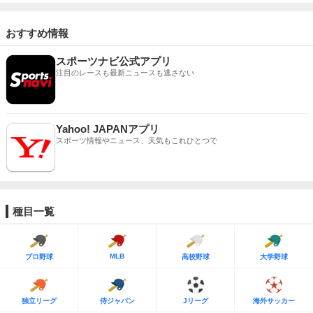
おすすめ情報
スポーツナビ公式アプリ
注目のレースも最新ニュースも逃さない
Yahoo! JAPANアプリ
スポーツ情報やニュース、天気もこれひとつで
種目一覧
MLB
プロ野球
高校野球
大学野球
独立リーグ
侍ジャパン
Jリーグ
海外サッカー