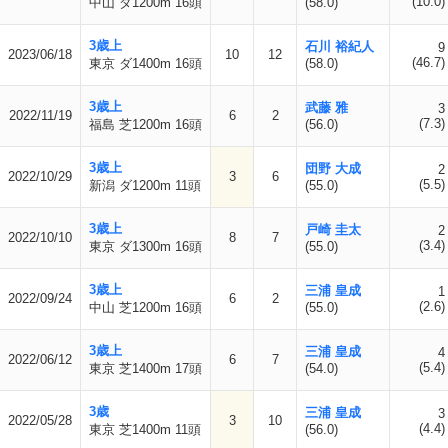
(10.0)
中山 ダ1200m 16頭
(58.0)
3歳上
石川 裕紀人
9
2023/06/18
10
12
(46.7)
東京 ダ1400m 16頭
(58.0)
3歳上
武藤 雅
3
2022/11/19
6
2
(7.3)
福島 芝1200m 16頭
(56.0)
3歳上
団野 大成
2
2022/10/29
3
6
(5.5)
新潟 ダ1200m 11頭
(55.0)
3歳上
戸崎 圭太
2
2022/10/10
8
7
(3.4)
東京 ダ1300m 16頭
(55.0)
3歳上
三浦 皇成
1
2022/09/24
6
2
(2.6)
中山 芝1200m 16頭
(55.0)
3歳上
三浦 皇成
4
2022/06/12
6
7
(5.4)
東京 芝1400m 17頭
(54.0)
3歳
三浦 皇成
3
2022/05/28
3
10
(4.4)
東京 芝1400m 11頭
(56.0)