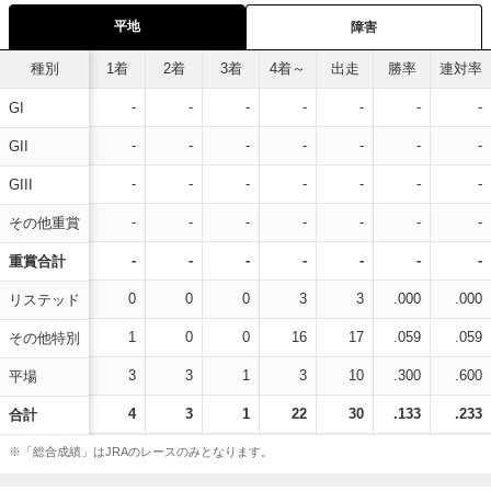
平地
障害
種別
1着
2着
3着
4着～
出走
勝率
連対率
-
-
-
-
-
-
-
GI
-
-
-
-
-
-
-
GII
-
-
-
-
-
-
-
GIII
-
-
-
-
-
-
-
その他重賞
-
-
-
-
-
-
-
重賞合計
0
0
0
3
3
.000
.000
リステッド
1
0
0
16
17
.059
.059
その他特別
3
3
1
3
10
.300
.600
平場
4
3
1
22
30
.133
.233
合計
※「総合成績」はJRAのレースのみとなります。