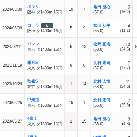
ポラリ
亀田 温心
5
2024/03/30
10
7
(16.2)
阪神 ダ1400m 15頭
(57.0)
コーラ
松山 弘平
4
L
2024/03/09
5
9
(11.1)
阪神 ダ1400m 16頭
(55.0)
バレン
松岡 正海
10
2024/02/11
5
13
(24.5)
東京 ダ1400m 16頭
(58.0)
霜月S
北村 宏司
7
2023/11/19
9
8
(17.7)
東京 ダ1400m 16頭
(57.0)
秋嶺S
北村 宏司
11
2023/10/29
1
14
(34.6)
東京 ダ1300m 16頭
(58.0)
甲州道
北村 宏司
7
2023/06/25
15
1
(25.8)
東京 ダ1600m 16頭
(55.0)
4歳上
亀田 温心
3
2023/05/27
1
15
(4.8)
東京 ダ1600m 16頭
(58.0)