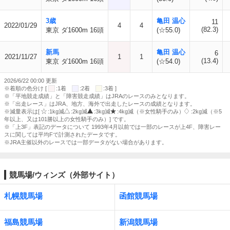
3歳
亀田 温心
11
2022/01/29
4
4
(82.3)
東京 ダ1600m 16頭
(☆55.0)
新馬
亀田 温心
6
2021/11/27
1
1
(13.4)
東京 ダ1600m 16頭
(☆54.0)
2026/6/22 00:00 更新
※着順の色分け [
:1着
:2着
:3着 ]
※「平地競走成績」と「障害競走成績」はJRAのレースのみとなります。
※「出走レース」はJRA、地方、海外で出走したレースの成績となります。
※減量表示は[
:1kg減
:2kg減
:3kg減
:4kg減（※女性騎手のみ）
:2kg減（※5
年以上、又は101勝以上の女性騎手のみ）] です。
※「上3F」表記のデータについて 1993年4月以前では一部のレースが上4F、障害レー
スに関しては平均Fで計測されたデータです。
※JRA主催以外のレースでは一部データがない場合があります。
競馬場/ウィンズ（外部サイト）
札幌競馬場
函館競馬場
福島競馬場
新潟競馬場