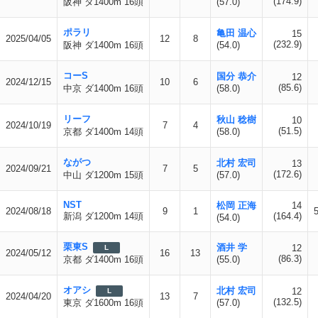
(174.9)
阪神 ダ1400m 16頭
(57.0)
ポラリ
亀田 温心
15
2025/04/05
12
8
(232.9)
阪神 ダ1400m 16頭
(54.0)
コーS
国分 恭介
12
2024/12/15
10
6
(85.6)
中京 ダ1400m 16頭
(58.0)
リーフ
秋山 稔樹
10
2024/10/19
7
4
(51.5)
京都 ダ1400m 14頭
(58.0)
ながつ
北村 宏司
13
2024/09/21
7
5
(172.6)
中山 ダ1200m 15頭
(57.0)
NST
松岡 正海
14
2024/08/18
9
1
新潟 ダ1200m 14頭
(164.4)
(54.0)
栗東S
酒井 学
12
L
2024/05/12
16
13
(86.3)
京都 ダ1400m 16頭
(55.0)
オアシ
北村 宏司
12
L
2024/04/20
13
7
(132.5)
東京 ダ1600m 16頭
(57.0)