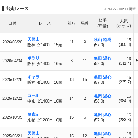
出走レース
2026/6/22 00:00
騎手
人気
日付
レース
着順
馬番
(オッズ)
(斤量)
天保山
秋山 稔樹
15
2026/06/20
11
9
(300.8)
阪神 ダ1400m 15頭
(57.0)
ポラリ
亀田 温心
16
2026/04/04
8
11
(311.4)
阪神 ダ1400m 16頭
(52.0)
ギャラ
亀田 温心
16
2025/12/28
13
15
(235.7)
阪神 ダ1400m 16頭
(57.0)
コーS
亀田 温心
16
2025/12/21
14
2
(384.9)
中京 ダ1400m 16頭
(58.0)
藤森S
亀田 温心
16
2025/10/05
15
6
(283.8)
京都 ダ1200m 16頭
(57.0)
天保山
亀田 温心
16
2025/06/21
15
12