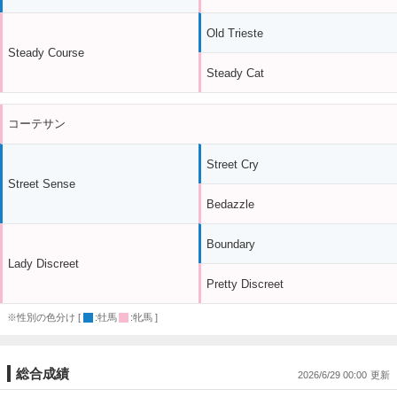
Old Trieste
Steady Course
Steady Cat
コーテサン
Street Cry
Street Sense
Bedazzle
Boundary
Lady Discreet
Pretty Discreet
※性別の色分け [
:牡馬
:牝馬 ]
総合成績
2026/6/29 00:00