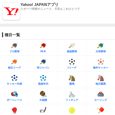
Yahoo! JAPANアプリ
スポーツ情報やニュース、天気もこれひとつで
種目一覧
MLB
プロ野球
高校野球
大学野球
独立リーグ
侍ジャパン
Jリーグ
海外サッカー
サッカー代表
高校年代
競馬
地方競馬
ボートレース
大相撲
フィギュア
カーリング