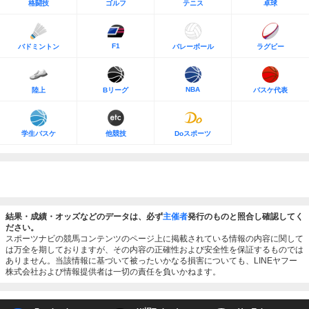
格闘技
ゴルフ
テニス
卓球
F1
バドミントン
バレーボール
ラグビー
NBA
陸上
Bリーグ
バスケ代表
学生バスケ
他競技
Doスポーツ
結果・成績・オッズなどのデータは、必ず
主催者
発行のものと照合し確認してく
ださい。
スポーツナビの競馬コンテンツのページ上に掲載されている情報の内容に関して
は万全を期しておりますが、その内容の正確性および安全性を保証するものでは
ありません。当該情報に基づいて被ったいかなる損害についても、LINEヤフー
株式会社および情報提供者は一切の責任を負いかねます。