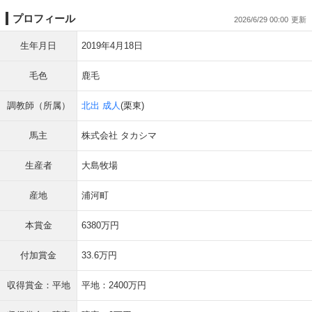
プロフィール
2026/6/29 00:00
生年月日
2019年4月18日
毛色
鹿毛
調教師（所属）
北出 成人
(栗東)
馬主
株式会社 タカシマ
生産者
大島牧場
産地
浦河町
本賞金
6380万円
付加賞金
33.6万円
収得賞金：平地
平地：2400万円