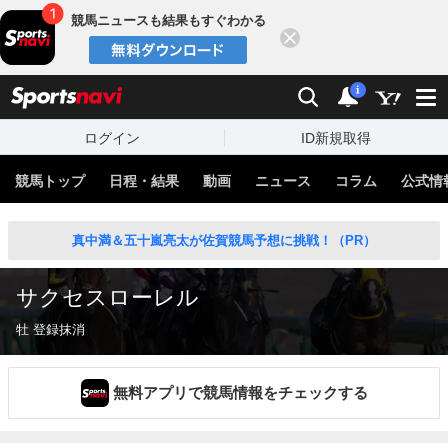
競馬ニュースも結果もすぐわかる
閉じる
スポーツナビ
検索
通知
i
ログイン
ID新規取得
競馬トップ
日程・結果
動画
ニュース
コラム
公式情
真中満＆五十嵐亮太が佐賀競馬予想に挑戦！（PR）
サクセスローレル
牡 登録抹消
無料アプリで競馬情報をチェックする