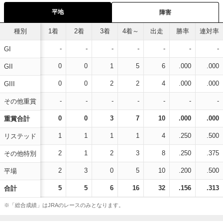
平地
障害
種別
1着
2着
3着
4着～
出走
勝率
連対率
-
-
-
-
-
-
-
GI
0
0
1
5
6
.000
.000
GII
0
0
2
2
4
.000
.000
GIII
-
-
-
-
-
-
-
その他重賞
0
0
3
7
10
.000
.000
重賞合計
1
1
1
1
4
.250
.500
リステッド
2
1
2
3
8
.250
.375
その他特別
2
3
0
5
10
.200
.500
平場
5
5
6
16
32
.156
.313
合計
※「総合成績」はJRAのレースのみとなります。