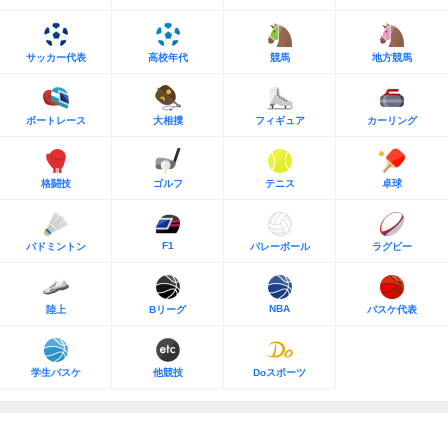
サッカー代表
高校年代
競馬
地方競馬
ボートレース
大相撲
フィギュア
カーリング
格闘技
ゴルフ
テニス
卓球
F1
バドミントン
バレーボール
ラグビー
NBA
陸上
Bリーグ
バスケ代表
学生バスケ
他競技
Doスポーツ