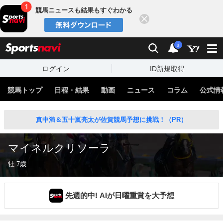
競馬ニュースも結果もすぐわかる
閉じる
スポーツナビ
検索
通知
i
ログイン
ID新規取得
競馬トップ
日程・結果
動画
ニュース
コラム
公式情
真中満＆五十嵐亮太が佐賀競馬予想に挑戦！（PR）
マイネルクリソーラ
牡 7歳
先週的中! AIが日曜重賞を大予想