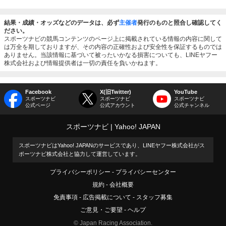
結果・成績・オッズなどのデータは、必ず
主催者
発行のものと照合し確認してく
ださい。
スポーツナビの競馬コンテンツのページ上に掲載されている情報の内容に関して
は万全を期しておりますが、その内容の正確性および安全性を保証するものでは
ありません。当該情報に基づいて被ったいかなる損害についても、LINEヤフー
株式会社および情報提供者は一切の責任を負いかねます。
Facebook
X(旧Twitter)
YouTube
スポーツナビ
スポーツナビ
スポーツナビ
公式ページ
公式アカウント
公式チャンネル
スポーツナビ
Yahoo! JAPAN
スポーツナビはYahoo! JAPANのサービスであり、LINEヤフー株式会社がス
ポーツナビ株式会社と協力して運営しています。
プライバシーポリシー
プライバシーセンター
規約
会社概要
免責事項
広告掲載について
スタッフ募集
ご意見・ご要望
ヘルプ
© Japan Racing Association.