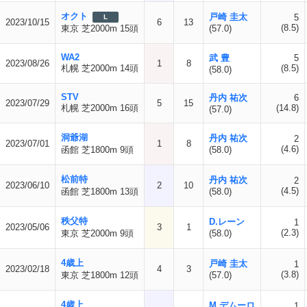
オクト
戸崎 圭太
5
L
2023/10/15
6
13
(8.5)
東京 芝2000m 15頭
(57.0)
WA2
武 豊
5
2023/08/26
1
8
札幌 芝2000m 14頭
(8.5)
(58.0)
STV
丹内 祐次
6
2023/07/29
5
15
札幌 芝2000m 16頭
(14.8)
(57.0)
洞爺湖
丹内 祐次
2
2023/07/01
1
8
(4.6)
函館 芝1800m 9頭
(58.0)
松前特
丹内 祐次
2
2023/06/10
2
10
(4.5)
函館 芝1800m 13頭
(58.0)
秩父特
D.レーン
1
2023/05/06
3
1
(2.3)
東京 芝2000m 9頭
(58.0)
4歳上
戸崎 圭太
1
2023/02/18
4
3
(3.8)
東京 芝1800m 12頭
(57.0)
4歳上
M.デムーロ
1