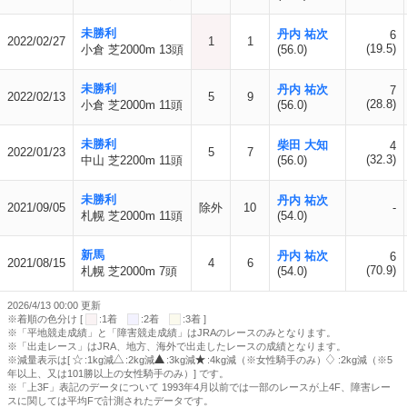
未勝利
丹内 祐次
6
2022/02/27
1
1
(19.5)
小倉 芝2000m 13頭
(56.0)
未勝利
丹内 祐次
7
2022/02/13
5
9
(28.8)
小倉 芝2000m 11頭
(56.0)
未勝利
柴田 大知
4
2022/01/23
5
7
(32.3)
中山 芝2200m 11頭
(56.0)
未勝利
丹内 祐次
2021/09/05
除外
10
-
札幌 芝2000m 11頭
(54.0)
新馬
丹内 祐次
6
2021/08/15
4
6
(70.9)
札幌 芝2000m 7頭
(54.0)
2026/4/13 00:00 更新
※着順の色分け [
:1着
:2着
:3着 ]
※「平地競走成績」と「障害競走成績」はJRAのレースのみとなります。
※「出走レース」はJRA、地方、海外で出走したレースの成績となります。
※減量表示は[
:1kg減
:2kg減
:3kg減
:4kg減（※女性騎手のみ）
:2kg減（※5
年以上、又は101勝以上の女性騎手のみ）] です。
※「上3F」表記のデータについて 1993年4月以前では一部のレースが上4F、障害レー
スに関しては平均Fで計測されたデータです。