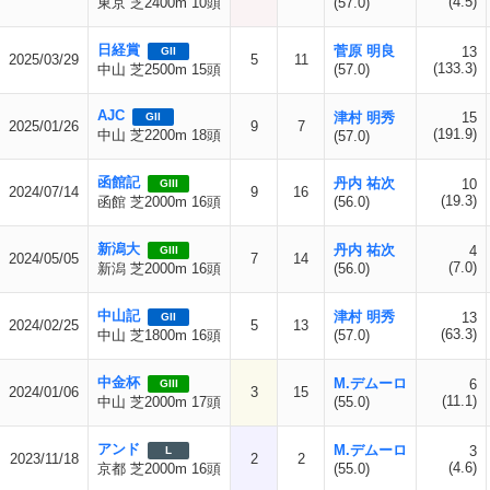
(4.5)
東京 芝2400m 10頭
(57.0)
日経賞
菅原 明良
13
GII
2025/03/29
5
11
(133.3)
中山 芝2500m 15頭
(57.0)
AJC
津村 明秀
15
GII
2025/01/26
9
7
(191.9)
中山 芝2200m 18頭
(57.0)
函館記
丹内 祐次
10
GIII
2024/07/14
9
16
(19.3)
函館 芝2000m 16頭
(56.0)
新潟大
丹内 祐次
4
GIII
2024/05/05
7
14
(7.0)
新潟 芝2000m 16頭
(56.0)
中山記
津村 明秀
13
GII
2024/02/25
5
13
(63.3)
中山 芝1800m 16頭
(57.0)
中金杯
M.デムーロ
6
GIII
2024/01/06
3
15
(11.1)
中山 芝2000m 17頭
(55.0)
アンド
M.デムーロ
3
L
2023/11/18
2
2
(4.6)
京都 芝2000m 16頭
(55.0)