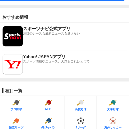
おすすめ情報
スポーツナビ公式アプリ
注目のレースも最新ニュースも逃さない
Yahoo! JAPANアプリ
スポーツ情報やニュース、天気もこれひとつで
種目一覧
MLB
プロ野球
高校野球
大学野球
独立リーグ
侍ジャパン
Jリーグ
海外サッカー