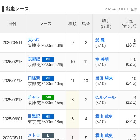
出走レース
2026/4/13 00:00
騎手
人気
日付
レース
着順
馬番
(オッズ)
(斤量)
大ハC
武 豊
5
2026/04/11
9
2
(18.7)
阪神 芝2600m 13頭
(57.0)
京都記
幸 英明
10
GII
2026/02/15
10
11
(82.6)
京都 芝2200m 12頭
(57.0)
日経新
岩田 望来
10
GII
2026/01/18
11
13
(24.5)
京都 芝2400m 13頭
(57.0)
チャレ
C.ルメール
4
GIII
2025/09/13
3
2
(12.1)
阪神 芝2000m 15頭
(57.0)
目黒記
横山 武史
9
GII
2025/06/01
3
4
(22.0)
東京 芝2500m 18頭
(57.0)
メトロ
横山 武史
2
L
2025/05/11
1
5