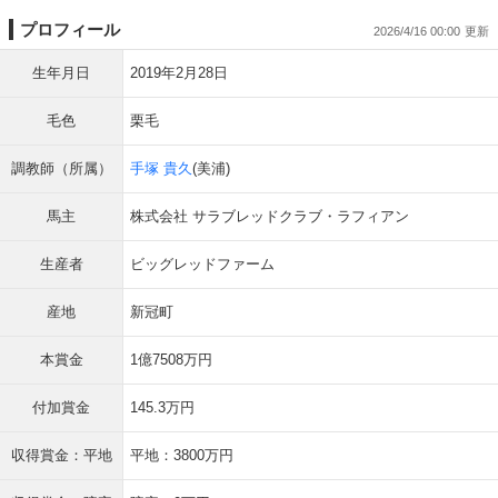
プロフィール
2026/4/16 00:00
生年月日
2019年2月28日
毛色
栗毛
調教師（所属）
手塚 貴久
(美浦)
馬主
株式会社 サラブレッドクラブ・ラフィアン
生産者
ビッグレッドファーム
産地
新冠町
本賞金
1億7508万円
付加賞金
145.3万円
収得賞金：平地
平地：3800万円