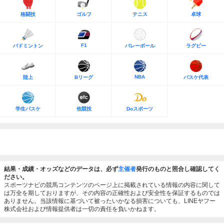
格闘技
ゴルフ
テニス
卓球
F1
バドミントン
バレーボール
ラグビー
NBA
陸上
Bリーグ
バスケ代表
学生バスケ
他競技
Doスポーツ
結果・成績・オッズなどのデータは、必ず
主催者
発行のものと照合し確認してく
ださい。
スポーツナビの競馬コンテンツのページ上に掲載されている情報の内容に関して
は万全を期しておりますが、その内容の正確性および安全性を保証するものでは
ありません。当該情報に基づいて被ったいかなる損害についても、LINEヤフー
株式会社および情報提供者は一切の責任を負いかねます。