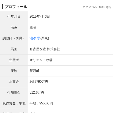
プロフィール
2025/12/25 00:00
生年月日
2019年4月3日
毛色
鹿毛
調教師（所属）
池添 学
(栗東)
馬主
名古屋友豊 株式会社
生産者
オリエント牧場
産地
新冠町
本賞金
2億8790万円
付加賞金
312.6万円
収得賞金：平地
平地：9550万円