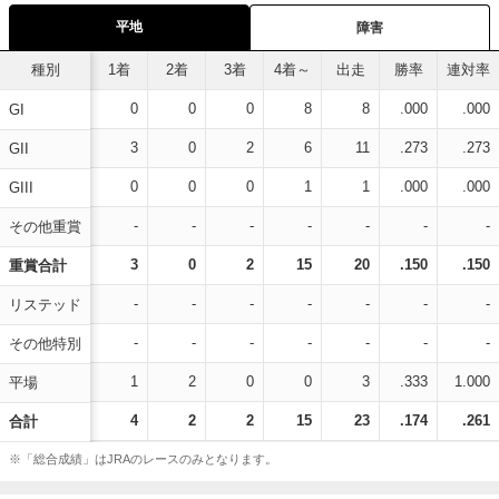
平地
障害
種別
1着
2着
3着
4着～
出走
勝率
連対率
0
0
0
8
8
.000
.000
GI
3
0
2
6
11
.273
.273
GII
0
0
0
1
1
.000
.000
GIII
-
-
-
-
-
-
-
その他重賞
3
0
2
15
20
.150
.150
重賞合計
-
-
-
-
-
-
-
リステッド
-
-
-
-
-
-
-
その他特別
1
2
0
0
3
.333
1.000
平場
4
2
2
15
23
.174
.261
合計
※「総合成績」はJRAのレースのみとなります。