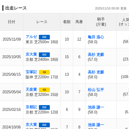
出走レース
2025/11/10 00:00
騎手
人
日付
レース
着順
馬番
(オッ
(斤量)
アルゼ
亀田 温心
GII
2025/11/09
10
12
(58
東京 芝2500m 18頭
(58.0)
京大賞
高杉 吏麒
GII
2025/10/05
15
6
(23
京都 芝2400m 18頭
(57.0)
宝塚記
高杉 吏麒
GI
2025/06/15
13
4
(109
阪神 芝2200m 17頭
(58.0)
天皇賞
松山 弘平
GI
2025/05/04
10
7
(57
京都 芝3200m 15頭
(58.0)
京都記
池添 謙一
GII
2025/02/16
6
9
(6
京都 芝2200m 12頭
(58.0)
京大賞
池添 謙一
GII
2024/10/06
7
8