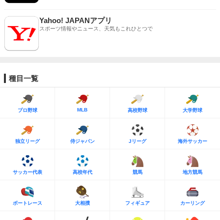
Yahoo! JAPANアプリ
スポーツ情報やニュース、天気もこれひとつで
種目一覧
MLB
プロ野球
高校野球
大学野球
独立リーグ
侍ジャパン
Jリーグ
海外サッカー
サッカー代表
高校年代
競馬
地方競馬
ボートレース
大相撲
フィギュア
カーリング