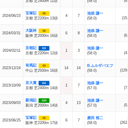
(6
京都 芝2400m 11頭
(58.0)
宝塚記
池添 謙一
GI
2024/06/23
4
7
(15
京都 芝2200m 13頭
(58.0)
大阪杯
池添 謙一
GI
2024/03/31
6
8
(6
阪神 芝2000m 16頭
(58.0)
京都記
池添 謙一
GII
2024/02/11
1
3
(4
京都 芝2200m 12頭
(58.0)
有馬記
B.ムルザバエフ
GI
2023/12/24
14
14
(129
中山 芝2500m 16頭
(58.0)
京大賞
池添 謙一
GII
2023/10/09
1
7
(7
京都 芝2400m 14頭
(57.0)
新潟記
池添 謙一
GIII
2023/09/03
4
13
(5
新潟 芝2000m 14頭
(57.0)
宝塚記
菱田 裕二
GI
2023/06/25
6
7
(262
阪神 芝2200m 17頭
(58.0)