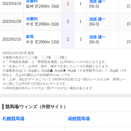
未勝利
池添 謙一
2022/03/19
1
1
(1
阪神 芝2400m 16頭
(56.0)
未勝利
池添 謙一
2022/01/29
2
1
(3
中京 芝2000m 11頭
(56.0)
新馬
池添 謙一
2022/01/15
2
3
(3
中京 芝2000m 12頭
(56.0)
2025/11/10 00:00 更新
※着順の色分け [
:1着
:2着
:3着 ]
※「平地競走成績」と「障害競走成績」はJRAのレースのみとなります。
※「出走レース」はJRA、地方、海外で出走したレースの成績となります。
※減量表示は[
:1kg減
:2kg減
:3kg減
:4kg減（※女性騎手のみ）
:2kg減（※5
年以上、又は101勝以上の女性騎手のみ）] です。
※「上3F」表記のデータについて 1993年4月以前では一部のレースが上4F、障害レー
スに関しては平均Fで計測されたデータです。
※JRA主催以外のレースでは一部データがない場合があります。
競馬場/ウィンズ（外部サイト）
札幌競馬場
函館競馬場