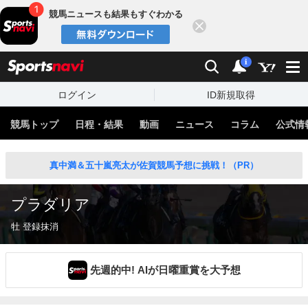
競馬ニュースも結果もすぐわかる
閉じる
スポーツナビ
検索
通知
i
ログイン
ID新規取得
競馬トップ
日程・結果
動画
ニュース
コラム
公式情
真中満＆五十嵐亮太が佐賀競馬予想に挑戦！（PR）
プラダリア
牡 登録抹消
先週的中! AIが日曜重賞を大予想