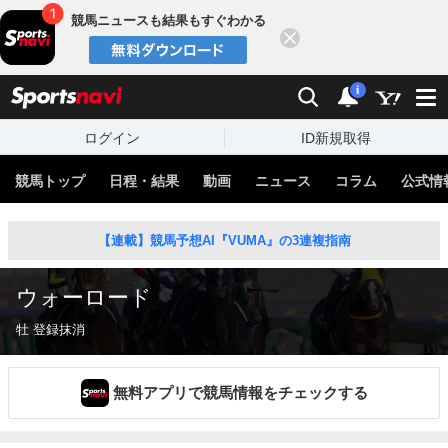
競馬ニュースも結果もすぐわかる
閉じる
スポーツナビ
検索
通知
i
ログイン
ID新規取得
競馬トップ
日程・結果
動画
ニュース
コラム
公式情
【連載】競馬予想AI『VUMA』の3連複指南
ウォーロード
牡 登録抹消
無料アプリで競馬情報をチェックする