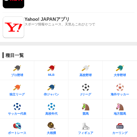
Yahoo! JAPANアプリ
スポーツ情報やニュース、天気もこれひとつで
種目一覧
MLB
プロ野球
高校野球
大学野球
独立リーグ
侍ジャパン
Jリーグ
海外サッカー
サッカー代表
高校年代
競馬
地方競馬
ボートレース
大相撲
フィギュア
カーリング