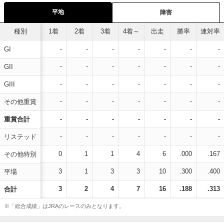
平地
障害
種別
1着
2着
3着
4着～
出走
勝率
連対率
-
-
-
-
-
-
-
GI
-
-
-
-
-
-
-
GII
-
-
-
-
-
-
-
GIII
-
-
-
-
-
-
-
その他重賞
-
-
-
-
-
-
-
重賞合計
-
-
-
-
-
-
-
リステッド
0
1
1
4
6
.000
.167
その他特別
3
1
3
3
10
.300
.400
平場
3
2
4
7
16
.188
.313
合計
※「総合成績」はJRAのレースのみとなります。