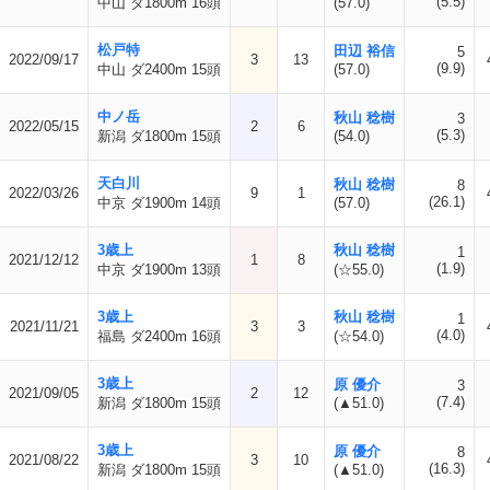
(5.5)
中山 ダ1800m 16頭
(57.0)
松戸特
田辺 裕信
5
2022/09/17
3
13
(9.9)
中山 ダ2400m 15頭
(57.0)
中ノ岳
秋山 稔樹
3
2022/05/15
2
6
(5.3)
新潟 ダ1800m 15頭
(54.0)
天白川
秋山 稔樹
8
2022/03/26
9
1
(26.1)
中京 ダ1900m 14頭
(57.0)
3歳上
秋山 稔樹
1
2021/12/12
1
8
(1.9)
中京 ダ1900m 13頭
(☆55.0)
3歳上
秋山 稔樹
1
2021/11/21
3
3
(4.0)
福島 ダ2400m 16頭
(☆54.0)
3歳上
原 優介
3
2021/09/05
2
12
(7.4)
新潟 ダ1800m 15頭
(▲51.0)
3歳上
原 優介
8
2021/08/22
3
10
(16.3)
新潟 ダ1800m 15頭
(▲51.0)