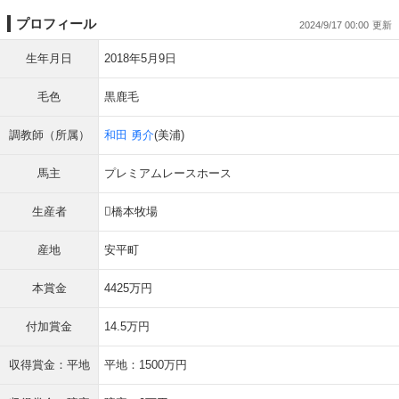
プロフィール
2024/9/17 00:00
生年月日
2018年5月9日
毛色
黒鹿毛
調教師（所属）
和田 勇介
(美浦)
馬主
プレミアムレースホース
生産者
橋本牧場
産地
安平町
本賞金
4425万円
付加賞金
14.5万円
収得賞金：平地
平地：1500万円