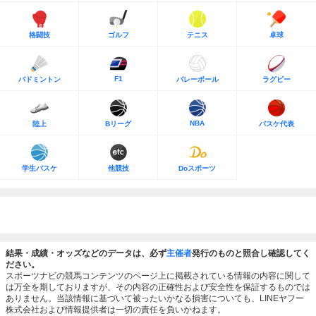
格闘技
ゴルフ
テニス
卓球
F1
バドミントン
バレーボール
ラグビー
NBA
陸上
Bリーグ
バスケ代表
学生バスケ
他競技
Doスポーツ
結果・成績・オッズなどのデータは、必ず
主催者
発行のものと照合し確認してく
ださい。
スポーツナビの競馬コンテンツのページ上に掲載されている情報の内容に関して
は万全を期しておりますが、その内容の正確性および安全性を保証するものでは
ありません。当該情報に基づいて被ったいかなる損害についても、LINEヤフー
株式会社および情報提供者は一切の責任を負いかねます。