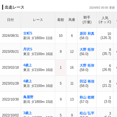
出走レース
2024/9/2 00:00
騎手
人気
日付
レース
着順
馬番
(オッズ)
(斤量)
古町S
原田 和真
10
2024/08/31
10
6
(126.3)
新潟 ダ1800m 11頭
(58.0)
丹沢S
大野 拓弥
8
2023/05/21
8
12
(35.7)
東京 ダ2100m 16頭
(56.0)
4歳上
大野 拓弥
6
2023/02/18
1
16
(26.8)
東京 ダ2100m 16頭
(58.0)
4歳上
田辺 裕信
8
2023/01/28
5
11
(21.2)
東京 ダ2100m 16頭
(58.0)
鳥屋野
秋山 稔樹
1
2022/10/30
9
13
(3.0)
新潟 ダ1800m 15頭
(57.0)
3歳上
松山 弘平
3
2022/10/02
5
9