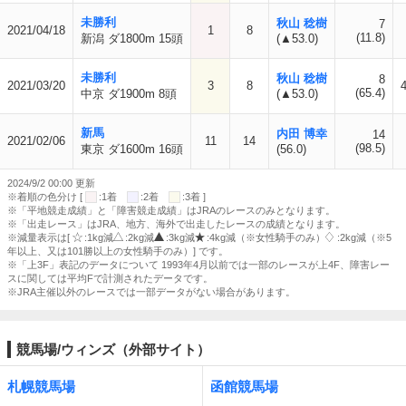
未勝利
秋山 稔樹
7
2021/04/18
1
8
(11.8)
新潟 ダ1800m 15頭
(▲53.0)
未勝利
秋山 稔樹
8
2021/03/20
3
8
4
(65.4)
中京 ダ1900m 8頭
(▲53.0)
新馬
内田 博幸
14
2021/02/06
11
14
(98.5)
東京 ダ1600m 16頭
(56.0)
2024/9/2 00:00 更新
※着順の色分け [
:1着
:2着
:3着 ]
※「平地競走成績」と「障害競走成績」はJRAのレースのみとなります。
※「出走レース」はJRA、地方、海外で出走したレースの成績となります。
※減量表示は[
:1kg減
:2kg減
:3kg減
:4kg減（※女性騎手のみ）
:2kg減（※5
年以上、又は101勝以上の女性騎手のみ）] です。
※「上3F」表記のデータについて 1993年4月以前では一部のレースが上4F、障害レー
スに関しては平均Fで計測されたデータです。
※JRA主催以外のレースでは一部データがない場合があります。
競馬場/ウィンズ（外部サイト）
札幌競馬場
函館競馬場