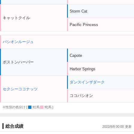
Storm Cat
キャットクイル
Pacific Princess
パシオンルージュ
Capote
ボストンハーバー
Harbor Springs
ダンスインザダーク
セクシーココナッツ
ココパシオン
※性別の色分け [
:牡馬
:牝馬 ]
総合成績
2022/8/8 00:00