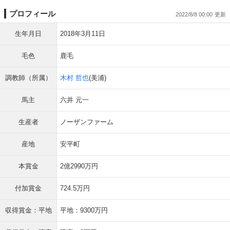
プロフィール
2022/8/8 00:00
生年月日
2018年3月11日
毛色
鹿毛
調教師（所属）
木村 哲也
(美浦)
馬主
六井 元一
生産者
ノーザンファーム
産地
安平町
本賞金
2億2990万円
付加賞金
724.5万円
収得賞金：平地
平地：9300万円