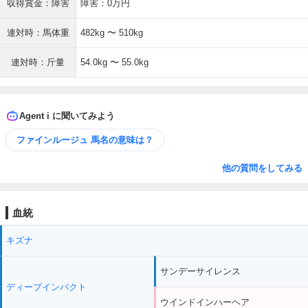
収得賞金：障害
障害：0万円
連対時：馬体重
482kg 〜 510kg
連対時：斤量
54.0kg 〜 55.0kg
Agent i に聞いてみよう
ファインルージュ 馬名の意味は？
他の質問をしてみる
血統
キズナ
サンデーサイレンス
ディープインパクト
ウインドインハーヘア