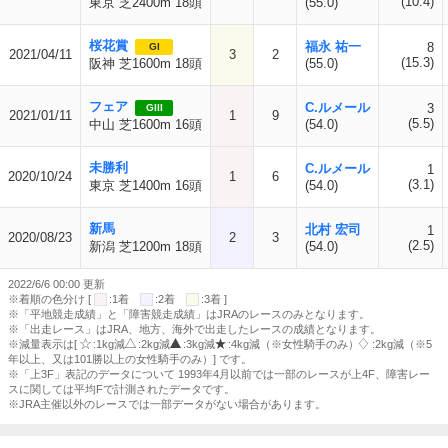
(10.4)
東京 芝2400m 18頭
(55.0)
桜花賞
福永 祐一
8
GI
2021/04/11
3
2
(15.3)
阪神 芝1600m 18頭
(55.0)
フェア
C.ルメール
3
GIII
2021/01/11
1
9
(5.5)
中山 芝1600m 16頭
(54.0)
未勝利
C.ルメール
1
2020/10/24
1
6
(3.1)
東京 芝1400m 16頭
(54.0)
新馬
北村 宏司
1
2020/08/23
2
3
(2.5)
新潟 芝1200m 18頭
(54.0)
2022/6/6 00:00 更新
※着順の色分け [
:1着
:2着
:3着 ]
※「平地競走成績」と「障害競走成績」はJRAのレースのみとなります。
※「出走レース」はJRA、地方、海外で出走したレースの成績となります。
※減量表示は[
:1kg減
:2kg減
:3kg減
:4kg減（※女性騎手のみ）
:2kg減（※5
年以上、又は101勝以上の女性騎手のみ）] です。
※「上3F」表記のデータについて 1993年4月以前では一部のレースが上4F、障害レー
スに関しては平均Fで計測されたデータです。
※JRA主催以外のレースでは一部データがない場合があります。