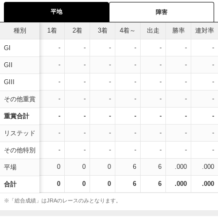
平地
障害
種別
1着
2着
3着
4着～
出走
勝率
連対率
-
-
-
-
-
-
-
GI
-
-
-
-
-
-
-
GII
-
-
-
-
-
-
-
GIII
-
-
-
-
-
-
-
その他重賞
-
-
-
-
-
-
-
重賞合計
-
-
-
-
-
-
-
リステッド
-
-
-
-
-
-
-
その他特別
0
0
0
6
6
.000
.000
平場
0
0
0
6
6
.000
.000
合計
※「総合成績」はJRAのレースのみとなります。