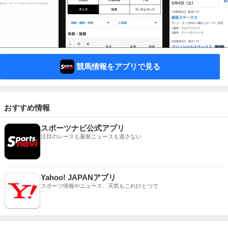
競馬情報をアプリで見る
おすすめ情報
スポーツナビ公式アプリ
注目のレースも最新ニュースも逃さない
Yahoo! JAPANアプリ
スポーツ情報やニュース、天気もこれひとつで