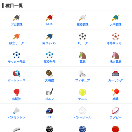
種目一覧
MLB
プロ野球
高校野球
大学野球
独立リーグ
侍ジャパン
Jリーグ
海外サッカー
サッカー代表
高校年代
競馬
地方競馬
ボートレース
大相撲
フィギュア
カーリング
格闘技
ゴルフ
テニス
卓球
F1
バドミントン
バレーボール
ラグビー