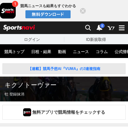
競馬ニュースも結果もすぐわかる
閉じる
スポーツナビ
検索
通知
i
ログイン
ID新規取得
競馬トップ
日程・結果
動画
ニュース
コラム
公式情
【連載】競馬予想AI『VUMA』の3連複指南
キクノトーヴァー
牡 登録抹消
無料アプリで競馬情報をチェックする