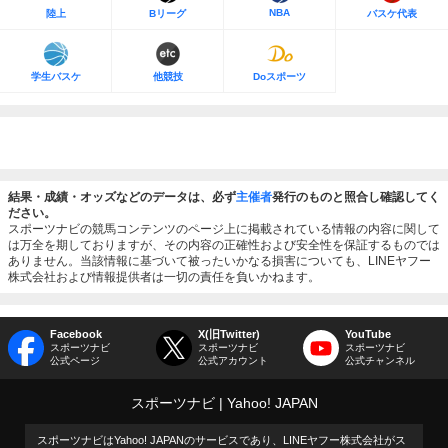
NBA
陸上
Bリーグ
バスケ代表
学生バスケ
他競技
Doスポーツ
結果・成績・オッズなどのデータは、必ず
主催者
発行のものと照合し確認してく
ださい。
スポーツナビの競馬コンテンツのページ上に掲載されている情報の内容に関して
は万全を期しておりますが、その内容の正確性および安全性を保証するものでは
ありません。当該情報に基づいて被ったいかなる損害についても、LINEヤフー
株式会社および情報提供者は一切の責任を負いかねます。
Facebook
X(旧Twitter)
YouTube
スポーツナビ
スポーツナビ
スポーツナビ
公式ページ
公式アカウント
公式チャンネル
スポーツナビ
Yahoo! JAPAN
スポーツナビはYahoo! JAPANのサービスであり、LINEヤフー株式会社がス