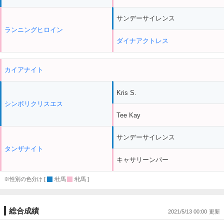
サンデーサイレンス
ランニングヒロイン
ダイナアクトレス
カイアナイト
Kris S.
シンボリクリスエス
Tee Kay
サンデーサイレンス
タンザナイト
キャサリーンパー
※性別の色分け [
:牡馬
:牝馬 ]
総合成績
2021/5/13 00:00