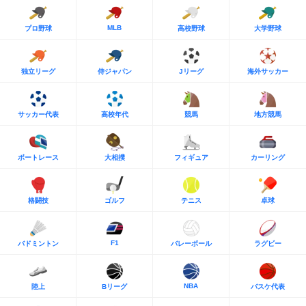
MLB
プロ野球
高校野球
大学野球
独立リーグ
侍ジャパン
Jリーグ
海外サッカー
サッカー代表
高校年代
競馬
地方競馬
ボートレース
大相撲
フィギュア
カーリング
格闘技
ゴルフ
テニス
卓球
F1
バドミントン
バレーボール
ラグビー
NBA
陸上
Bリーグ
バスケ代表