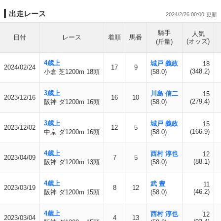
出走レース
2024/2/26 00:00
騎手
人気
日付
レース
着順
馬番
(オッズ)
(斤量)
4歳上
城戸 義政
18
2024/02/24
17
9
(348.2)
小倉 芝1200m 18頭
(58.0)
3歳上
川島 信二
15
2023/12/16
16
10
(279.4)
阪神 ダ1200m 16頭
(58.0)
3歳上
城戸 義政
15
2023/12/02
12
5
(166.9)
中京 ダ1200m 16頭
(58.0)
4歳上
西村 淳也
12
2023/04/09
7
5
(88.1)
阪神 ダ1200m 13頭
(58.0)
4歳上
武 豊
11
2023/03/19
8
12
(46.2)
阪神 ダ1200m 15頭
(58.0)
4歳上
西村 淳也
12
2023/03/04
4
13