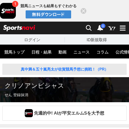
競馬ニュースも結果もすぐわかる
閉じる
スポーツナビ
検索
通知
i
ログイン
ID新規取得
競馬トップ
日程・結果
動画
ニュース
コラム
公式情
真中満＆五十嵐亮太が佐賀競馬予想に挑戦！（PR）
クリノアンビシャス
せん 登録抹消
先週的中! AIが平安エルムSを大予想