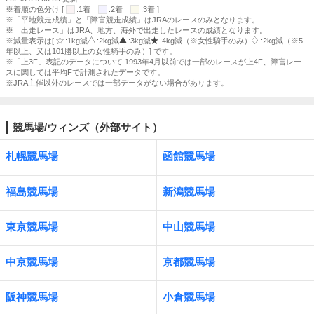
※着順の色分け [
:1着
:2着
:3着 ]
※「平地競走成績」と「障害競走成績」はJRAのレースのみとなります。
※「出走レース」はJRA、地方、海外で出走したレースの成績となります。
※減量表示は[
:1kg減
:2kg減
:3kg減
:4kg減（※女性騎手のみ）
:2kg減（※5
年以上、又は101勝以上の女性騎手のみ）] です。
※「上3F」表記のデータについて 1993年4月以前では一部のレースが上4F、障害レー
スに関しては平均Fで計測されたデータです。
※JRA主催以外のレースでは一部データがない場合があります。
競馬場/ウィンズ（外部サイト）
札幌競馬場
函館競馬場
福島競馬場
新潟競馬場
東京競馬場
中山競馬場
中京競馬場
京都競馬場
阪神競馬場
小倉競馬場