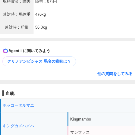
収得賞金：障害
障害：0万円
連対時：馬体重
476kg
連対時：斤量
56.0kg
Agent i に聞いてみよう
クリノアンビシャス 馬名の意味は？
他の質問をしてみる
血統
ホッコータルマエ
Kingmambo
キングカメハメハ
マンファス