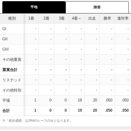
平地
障害
種別
1着
2着
3着
4着～
出走
勝率
連対率
-
-
-
-
-
-
-
GI
-
-
-
-
-
-
-
GII
-
-
-
-
-
-
-
GIII
-
-
-
-
-
-
-
その他重賞
-
-
-
-
-
-
-
重賞合計
-
-
-
-
-
-
-
リステッド
-
-
-
-
-
-
-
その他特別
1
0
0
19
20
.050
.050
平場
1
0
0
19
20
.050
.050
合計
※「総合成績」はJRAのレースのみとなります。