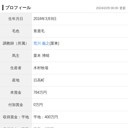
プロフィール
2024/2/29 00:00
生年月日
2018年3月8日
毛色
青鹿毛
調教師（所属）
荒川 義之
(栗東)
馬主
栗本 博晴
生産者
木村牧場
産地
日高町
本賞金
784万円
付加賞金
0万円
収得賞金：平地
平地：400万円