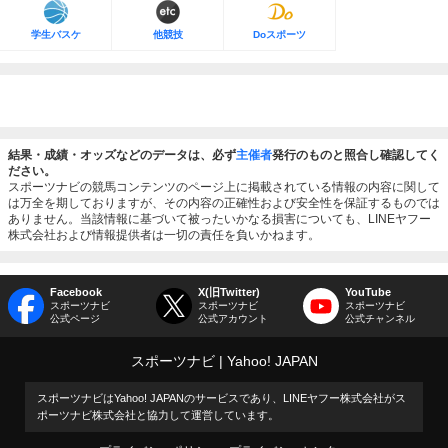
学生バスケ
他競技
Doスポーツ
結果・成績・オッズなどのデータは、必ず
主催者
発行のものと照合し確認してく
ださい。
スポーツナビの競馬コンテンツのページ上に掲載されている情報の内容に関して
は万全を期しておりますが、その内容の正確性および安全性を保証するものでは
ありません。当該情報に基づいて被ったいかなる損害についても、LINEヤフー
株式会社および情報提供者は一切の責任を負いかねます。
Facebook
X(旧Twitter)
YouTube
スポーツナビ
スポーツナビ
スポーツナビ
公式ページ
公式アカウント
公式チャンネル
スポーツナビ
Yahoo! JAPAN
スポーツナビはYahoo! JAPANのサービスであり、LINEヤフー株式会社がス
ポーツナビ株式会社と協力して運営しています。