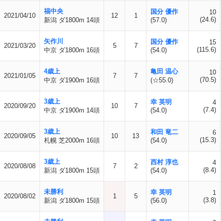
福中央
国分 優作
10
2021/04/10
12
1
(24.6)
新潟 ダ1800m 14頭
(57.0)
矢作川
国分 優作
15
2021/03/20
5
7
(115.6)
中京 ダ1800m 16頭
(54.0)
4歳上
亀田 温心
10
2021/01/05
7
7
(70.5)
中京 ダ1900m 16頭
(☆55.0)
3歳上
幸 英明
4
2020/09/20
10
7
(7.4)
中京 ダ1900m 14頭
(54.0)
3歳上
和田 竜二
6
2020/09/05
10
13
(15.3)
札幌 芝2000m 16頭
(54.0)
3歳上
西村 淳也
4
2020/08/08
7
2
(8.4)
新潟 ダ1800m 15頭
(54.0)
未勝利
幸 英明
1
2020/08/02
1
5
(3.8)
新潟 ダ1800m 15頭
(56.0)