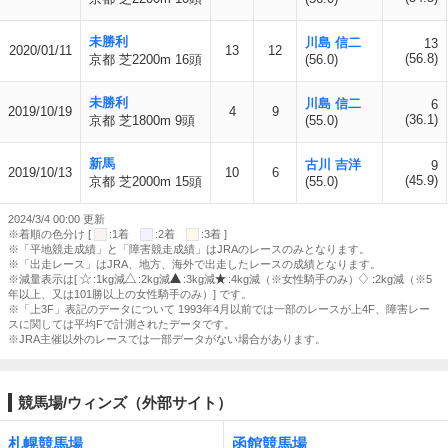
未勝利
川島 信二
13
2020/01/11
13
12
(56.8)
京都 芝2200m 16頭
(56.0)
未勝利
川島 信二
6
2019/10/19
4
9
(36.1)
京都 芝1800m 9頭
(55.0)
新馬
古川 吉洋
9
2019/10/13
10
6
(45.9)
京都 芝2000m 15頭
(55.0)
2024/3/4 00:00 更新
※着順の色分け [
:1着
:2着
:3着 ]
※「平地競走成績」と「障害競走成績」はJRAのレースのみとなります。
※「出走レース」はJRA、地方、海外で出走したレースの成績となります。
※減量表示は[
:1kg減
:2kg減
:3kg減
:4kg減（※女性騎手のみ）
:2kg減（※5
年以上、又は101勝以上の女性騎手のみ）] です。
※「上3F」表記のデータについて 1993年4月以前では一部のレースが上4F、障害レー
スに関しては平均Fで計測されたデータです。
※JRA主催以外のレースでは一部データがない場合があります。
競馬場/ウィンズ（外部サイト）
札幌競馬場
函館競馬場