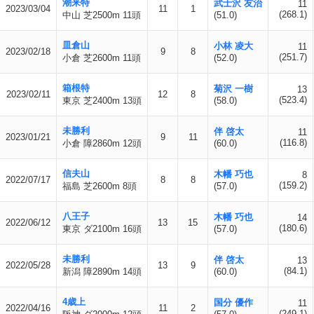
潮来特
武士沢 友治
11
2023/03/04
11
1
(268.1)
中山 芝2500m 11頭
(51.0)
皿倉山
小林 凌大
11
2023/02/18
9
8
(251.7)
小倉 芝2600m 11頭
(52.0)
箱根特
菊沢 一樹
13
2023/02/11
12
8
(523.4)
東京 芝2400m 13頭
(58.0)
未勝利
伴 啓太
11
2023/01/21
9
11
(116.8)
小倉 障2860m 12頭
(60.0)
信夫山
木幡 巧也
8
2022/07/17
8
8
(159.2)
福島 芝2600m 8頭
(57.0)
八王子
木幡 巧也
14
2022/06/12
13
15
(180.6)
東京 ダ2100m 16頭
(57.0)
未勝利
伴 啓太
13
2022/05/28
13
9
(84.1)
新潟 障2890m 14頭
(60.0)
4歳上
国分 優作
11
2022/04/16
11
2
(249.1)