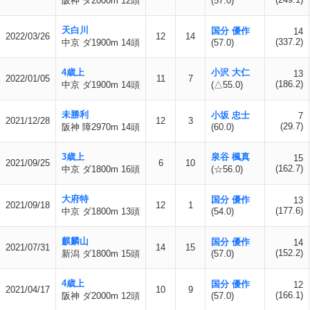
阪神 ダ2000m 12頭
(57.0)
天白川
国分 優作
14
2022/03/26
12
14
(337.2)
中京 ダ1900m 14頭
(57.0)
4歳上
小沢 大仁
13
2022/01/05
11
7
(186.2)
中京 ダ1900m 14頭
(△55.0)
未勝利
小坂 忠士
7
2021/12/28
12
3
(29.7)
阪神 障2970m 14頭
(60.0)
3歳上
泉谷 楓真
15
2021/09/25
6
10
(162.7)
中京 ダ1800m 16頭
(☆56.0)
大府特
国分 優作
13
2021/09/18
12
1
(177.6)
中京 ダ1800m 13頭
(54.0)
麒麟山
国分 優作
14
2021/07/31
14
15
(152.2)
新潟 ダ1800m 15頭
(57.0)
4歳上
国分 優作
12
2021/04/17
10
9
(166.1)
阪神 ダ2000m 12頭
(57.0)