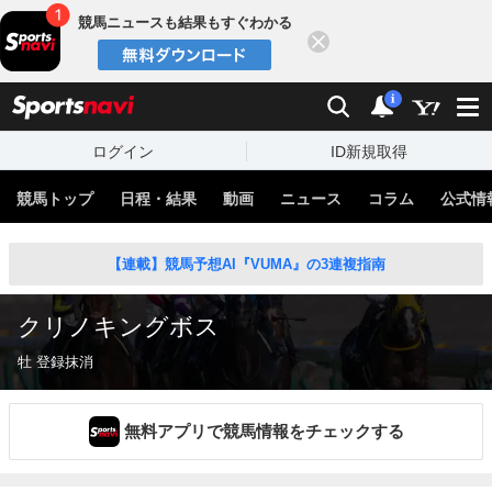
競馬ニュースも結果もすぐわかる
閉じる
スポーツナビ
検索
通知
i
ログイン
ID新規取得
競馬トップ
日程・結果
動画
ニュース
コラム
公式情
【連載】競馬予想AI『VUMA』の3連複指南
クリノキングボス
牡 登録抹消
無料アプリで競馬情報をチェックする