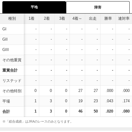
平地
障害
種別
1着
2着
3着
4着～
出走
勝率
連対率
-
-
-
-
-
-
-
GI
-
-
-
-
-
-
-
GII
-
-
-
-
-
-
-
GIII
-
-
-
-
-
-
-
その他重賞
-
-
-
-
-
-
-
重賞合計
-
-
-
-
-
-
-
リステッド
0
0
0
27
27
.000
.000
その他特別
1
3
0
19
23
.043
.174
平場
1
3
0
46
50
.020
.080
合計
※「総合成績」はJRAのレースのみとなります。