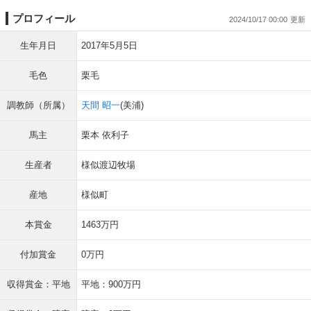
プロフィール
2024/10/17 00:00
生年月日
2017年5月5日
毛色
栗毛
調教師（所属）
天間 昭一
(美浦)
馬主
栗本 依利子
生産者
様似渡辺牧場
産地
様似町
本賞金
1463万円
付加賞金
0万円
収得賞金：平地
平地：900万円