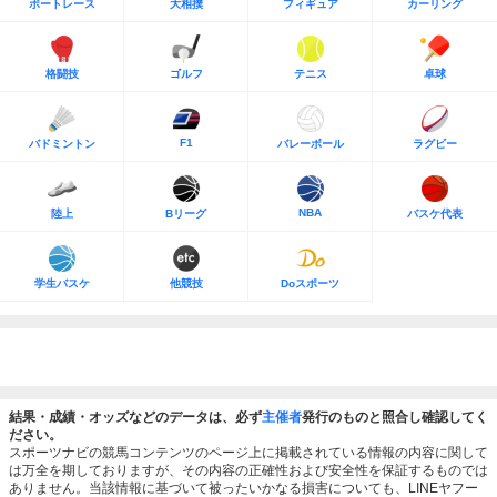
ボートレース
大相撲
フィギュア
カーリング
格闘技
ゴルフ
テニス
卓球
F1
バドミントン
バレーボール
ラグビー
NBA
陸上
Bリーグ
バスケ代表
学生バスケ
他競技
Doスポーツ
結果・成績・オッズなどのデータは、必ず
主催者
発行のものと照合し確認してく
ださい。
スポーツナビの競馬コンテンツのページ上に掲載されている情報の内容に関して
は万全を期しておりますが、その内容の正確性および安全性を保証するものでは
ありません。当該情報に基づいて被ったいかなる損害についても、LINEヤフー