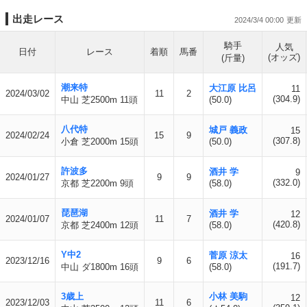
出走レース
2024/3/4 00:00
騎手
人気
日付
レース
着順
馬番
(オッズ)
(斤量)
潮来特
大江原 比呂
11
2024/03/02
11
2
(304.9)
中山 芝2500m 11頭
(50.0)
八代特
城戸 義政
15
2024/02/24
15
9
(307.8)
小倉 芝2000m 15頭
(50.0)
許波多
酒井 学
9
2024/01/27
9
9
(332.0)
京都 芝2200m 9頭
(58.0)
琵琶湖
酒井 学
12
2024/01/07
11
7
(420.8)
京都 芝2400m 12頭
(58.0)
Y中2
菅原 涼太
16
2023/12/16
9
6
(191.7)
中山 ダ1800m 16頭
(58.0)
3歳上
小林 美駒
12
2023/12/03
11
6