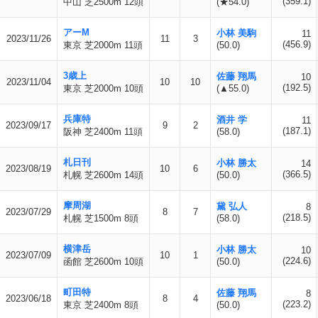
(359.1)
中山 芝2500m 12頭
(★54.0)
アーM
小林 美駒
11
2023/11/26
11
3
(456.9)
東京 芝2000m 11頭
(50.0)
3歳上
佐藤 翔馬
10
2023/11/04
10
10
(192.5)
東京 芝2000m 10頭
(▲55.0)
兵庫特
酒井 学
11
2023/09/17
9
2
(187.1)
阪神 芝2400m 11頭
(58.0)
札日刊
小林 勝太
14
2023/08/19
10
6
(366.5)
札幌 芝2600m 14頭
(50.0)
摩周湖
黛 弘人
8
2023/07/29
8
7
(218.5)
札幌 芝1500m 8頭
(58.0)
横津岳
小林 勝太
10
2023/07/09
10
1
(224.6)
函館 芝2600m 10頭
(50.0)
町田特
佐藤 翔馬
8
2023/06/18
8
4
(223.2)
東京 芝2400m 8頭
(50.0)