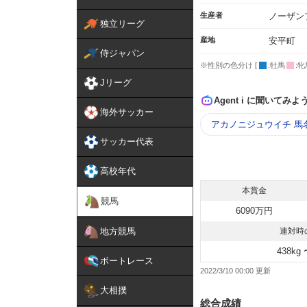
生産者
ノーザン
独立リーグ
産地
安平町
侍ジャパン
※性別の色分け [
:牡馬
:牝
Jリーグ
Agent i に聞いてみよ
海外サッカー
アカノニジュウイチ 馬
サッカー代表
高校年代
本賞金
競馬
6090万円
地方競馬
連対時
438kg 
ボートレース
2022/3/10 00:00
大相撲
総合成績