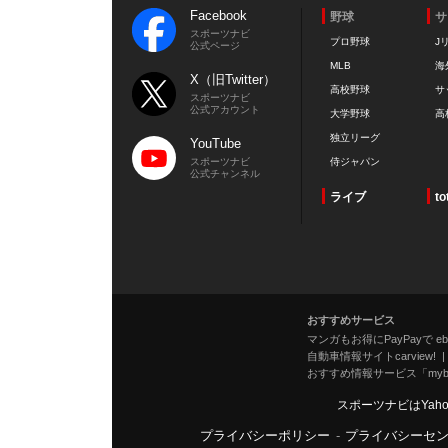
Facebook
野球
サ
スポーツナビ
プロ野球
J
公式ページ
MLB
海
X（旧Twitter）
高校野球
サ
スポーツナビ
公式アカウント
大学野球
高
独立リーグ
YouTube
スポーツナビ
侍ジャパン
公式チャンネル
ライブ
to
おすすめサービス
マンガもお得にPayPayで eboo
自動車情報サイトcarview!
おすすめ情報サービス「mybe
スポーツナビはYah
プライバシーポリシー
-
プライバシーセ