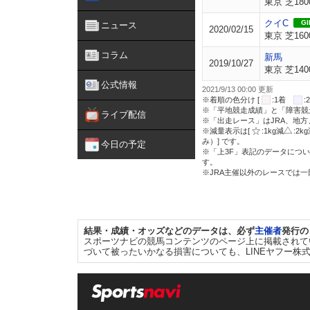
東京 芝180
クイC
GII
ニュース
2020/02/15
東京 芝160
コラム
新馬
2019/10/27
東京 芝140
公式情報
2021/9/13 00:00 更新
※着順の色分け [
:1着
※「平地競走成績」と「障害競
ライブ配信
※「出走レース」はJRA、地
※減量表示は[
:1kg減
:2k
み）] です。
今日の予定
※「上3F」表記のデータについ
す。
※JRA主催以外のレースでは
結果・成績・オッズなどのデータは、必ず
主催者
発行の
スポーツナビの競馬コンテンツのページ上に掲載されて
づいて被ったいかなる損害についても、LINEヤフー株