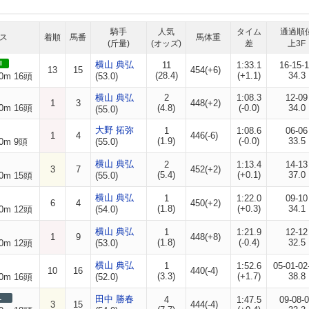
騎手
人気
タイム
通過順
ス
着順
馬番
馬体重
(斤量)
(オッズ)
差
上3F
I
横山 典弘
11
1:33.1
16-15-
13
15
454(+6)
(28.4)
(+1.1)
34.3
0m 16頭
(53.0)
横山 典弘
2
1:08.3
12-09
1
3
448(+2)
0m 16頭
(4.8)
(-0.0)
34.0
(55.0)
大野 拓弥
1
1:08.6
06-06
1
4
446(-6)
(1.9)
(-0.0)
33.5
0m 9頭
(55.0)
横山 典弘
2
1:13.4
14-13
3
7
452(+2)
(5.4)
(+0.1)
37.0
0m 15頭
(55.0)
横山 典弘
1
1:22.0
09-10
6
4
450(+2)
(1.8)
(+0.3)
34.1
0m 12頭
(54.0)
横山 典弘
1
1:21.9
12-12
1
9
448(+8)
(1.8)
(-0.4)
32.5
0m 12頭
(53.0)
横山 典弘
1
1:52.6
05-01-02
10
16
440(-4)
(3.3)
(+1.7)
38.8
0m 16頭
(52.0)
L
田中 勝春
4
1:47.5
09-08-
3
15
444(-4)