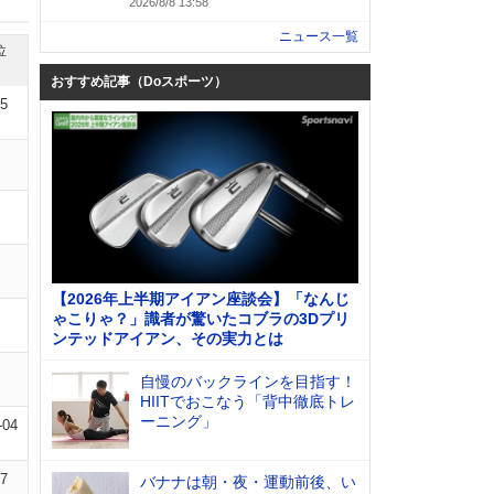
2026/8/8 13:58
ニュース一覧
位
おすすめ記事（Doスポーツ）
15
【2026年上半期アイアン座談会】「なんじ
ゃこりゃ？」識者が驚いたコブラの3Dプリ
ンテッドアイアン、その実力とは
自慢のバックラインを目指す！
HIITでおこなう「背中徹底トレ
ーニング」
-04
07
バナナは朝・夜・運動前後、い