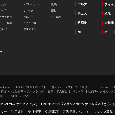
ッカー
バスケット
競馬
ゴルフ
フィギ
リーグ
Bリーグ
競馬
テニス
卓球
外サッカー
NBA
地方競馬
格闘技
大相撲
ッカー代表
バスケ代表
校年代
学生バスケ
NFL
ボート
to
kjapan
ホテル、旅館予約サイト 一休.com
レストラン予約サイト 一休.com レ
料理レシピ動画サービス クラシル
仕事・求人探しはスタンバイ
国内No.1女性向けメデ
st」
Yahoo! JAPAN
oo! JAPANのサービスであり、LINEヤフー株式会社がスポーツナビ株式会社と協
ンター
-
利用規約
-
会社概要
-
免責事項
-
広告掲載について
-
スタッフ募集