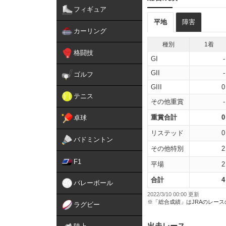
フィギュア
平地
障害
カーリング
種別
1着
格闘技
GI
-
GII
-
ゴルフ
GIII
0
テニス
その他重賞
-
重賞合計
0
卓球
リステッド
0
バドミントン
その他特別
2
F1
平場
2
合計
4
バレーボール
2022/3/10 00:00 更新
※「総合成績」はJRAのレー
ラグビー
出走レース