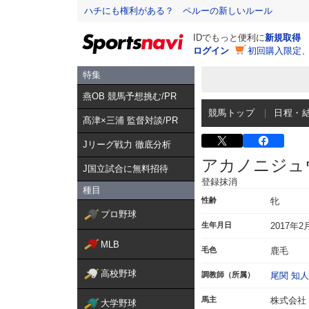
ハチにも権利がある？ ペルーの新しいルール
IDでもっと便利に
新規取得
ログイン
初回購入限定
特集
燕OB 競馬予想挑む/PR
競馬トップ
日程・
髙津×三浦 監督対談/PR
Jリーグ戦力 徹底分析
アカノニジュ
J国立試合に無料招待
登録抹消
種目
性齢
牝
プロ野球
生年月日
2017年2
MLB
毛色
鹿毛
高校野球
調教師（所属）
尾関 知人
馬主
株式会社
大学野球