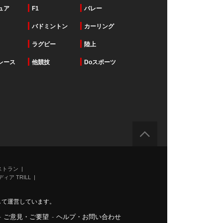
ュア
F1
バレー
バドミントン
カーリング
ラグビー
陸上
レース
他競技
Doスポーツ
ストラン
ィア TRILL
力して運営しています。
-
ご意見・ご要望
-
ヘルプ・お問い合わせ