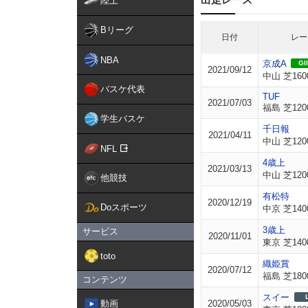
陸上
Bリーグ
日付
レー
NBA
京成A
GII
2021/09/12
中山 芝160
バスケ代表
TUF
2021/07/03
福島 芝120
学生バスケ
千日報
2021/04/11
中山 芝120
NFL
4歳上
2021/03/13
中山 芝120
他競技
有松特
2020/12/19
Doスポーツ
中京 芝140
3歳上
サービス
2020/11/01
東京 芝140
toto
織姫賞
2020/07/12
福島 芝180
コンテンツ
スイー
動画
2020/05/03