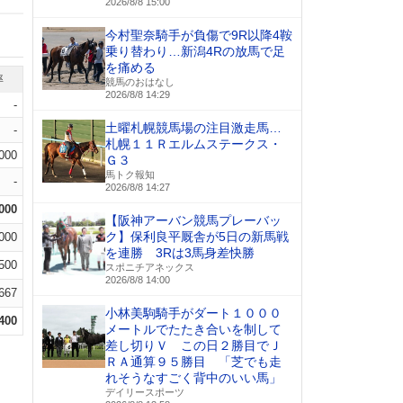
2026/8/8 15:00
今村聖奈騎手が負傷で9R以降4鞍
乗り替わり…新潟4Rの放馬で足
を痛める
率
競馬のおはなし
2026/8/8 14:29
-
土曜札幌競馬場の注目激走馬…
-
札幌１１Ｒエルムステークス・
.000
Ｇ３
馬トク報知
-
2026/8/8 14:27
.000
【阪神アーバン競馬プレーバッ
ク】保利良平厩舎が5日の新馬戦
.000
を連勝 3Rは3馬身差快勝
.500
スポニチアネックス
2026/8/8 14:00
.667
小林美駒騎手がダート１０００
.400
メートルでたたき合いを制して
差し切りＶ この日２勝目でＪ
ＲＡ通算９５勝目 「芝でも走
れそうなすごく背中のいい馬」
デイリースポーツ