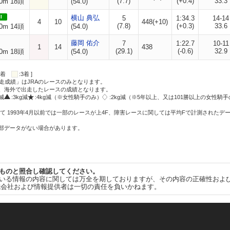
(7.7)
(+0.4)
33.3
0m 18頭
(54.0)
I
横山 典弘
5
1:34.3
14-14
4
10
448(+10)
(7.8)
(+0.3)
33.6
0m 14頭
(54.0)
藤岡 佑介
7
1:22.7
10-11
1
14
438
(29.1)
(-0.6)
32.9
0m 18頭
(54.0)
:2着
:3着 ]
走成績」はJRAのレースのみとなります。
方、海外で出走したレースの成績となります。
g減
:3kg減
:4kg減（※女性騎手のみ）
:2kg減（※5年以上、又は101勝以上の女性騎手
て 1993年4月以前では一部のレースが上4F、障害レースに関しては平均Fで計測されたデ
一部データがない場合があります。
ものと照合し確認してください。
いる情報の内容に関しては万全を期しておりますが、その内容の正確性およ
式会社および情報提供者は一切の責任を負いかねます。