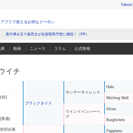
Yahoo
、アプリで使えるお得なクーポン
真中満＆五十嵐亮太が佐賀競馬予想に挑戦！（PR）
結果
動画
ニュース
コラム
公式情報
ウイチ
Halo
サンデーサイレンス
月8日
Wishing Well
ブラックタイド
Alzao
ウインドインハーヘ
ア
(美浦)
Burghclere
 岩切企画
Fappiano