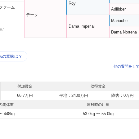
Roy
ファーム
Adlibber
データ
Mariache
Dama Imperial
馬 ]
Dama Nortena
う
名の意味は？
他の質問をし
付加賞金
収得賞金
66.7万円
平地：2400万円
障害：0万円
の馬体重
連対時の斤量
〜 448kg
53.0kg 〜 55.0kg