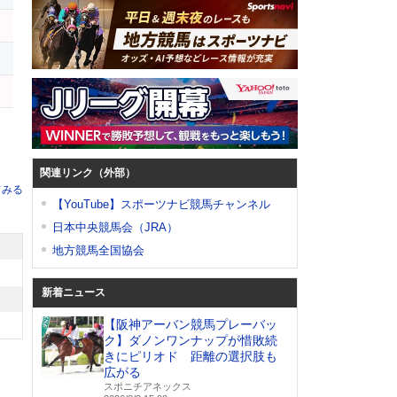
関連リンク（外部）
てみる
【YouTube】スポーツナビ競馬チャンネル
日本中央競馬会（JRA）
地方競馬全国協会
新着ニュース
【阪神アーバン競馬プレーバッ
ク】ダノンワンナップが惜敗続
きにピリオド 距離の選択肢も
広がる
スポニチアネックス