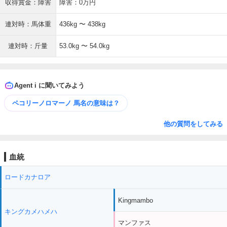
収得賞金：障害
障害：0万円
連対時：馬体重
436kg 〜 438kg
連対時：斤量
53.0kg 〜 54.0kg
Agent i に聞いてみよう
ペコリーノロマーノ 馬名の意味は？
他の質問をしてみる
血統
ロードカナロア
Kingmambo
キングカメハメハ
マンファス