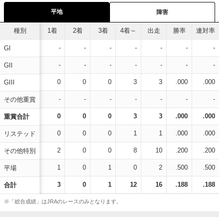
平地
障害
種別
1着
2着
3着
4着～
出走
勝率
連対率
-
-
-
-
-
-
-
GI
-
-
-
-
-
-
-
GII
0
0
0
3
3
.000
.000
GIII
-
-
-
-
-
-
-
その他重賞
0
0
0
3
3
.000
.000
重賞合計
0
0
0
1
1
.000
.000
リステッド
2
0
0
8
10
.200
.200
その他特別
1
0
1
0
2
.500
.500
平場
3
0
1
12
16
.188
.188
合計
※「総合成績」はJRAのレースのみとなります。