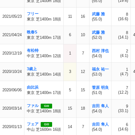
(19.6)
東京 芝1400m 18頭
(55.0)
フリー
武藤 雅
8
2021/05/23
11
16
(16.6)
東京 芝1400m 18頭
(55.0)
晩春S
武藤 雅
8
2021/04/24
6
10
(14.1)
東京 芝1400m 17頭
(52.0)
有松特
西村 淳也
2
2020/12/19
1
7
(4.1)
中京 芝1400m 12頭
(54.0)
3歳上
福永 祐一
1
2020/10/24
3
12
(4.7)
東京 芝1400m 14頭
(53.0)
由比浜
菅原 明良
7
2020/06/06
5
15
(12.2)
東京 芝1400m 17頭
(51.0)
ファル
吉田 隼人
9
GIII
2020/03/14
15
18
(33.1)
中京 芝1400m 18頭
(54.0)
フェア
吉田 隼人
6
GIII
2020/01/13
14
7
(14.6)
中山 芝1600m 16頭
(54.0)