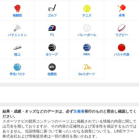
格闘技
ゴルフ
テニス
卓球
F1
バドミントン
バレーボール
ラグビー
NBA
陸上
Bリーグ
バスケ代表
学生バスケ
他競技
Doスポーツ
結果・成績・オッズなどのデータは、必ず
主催者
発行のものと照合し確認してく
ださい。
スポーツナビの競馬コンテンツのページ上に掲載されている情報の内容に関して
は万全を期しておりますが、その内容の正確性および安全性を保証するものでは
ありません。当該情報に基づいて被ったいかなる損害についても、LINEヤフー
株式会社および情報提供者は一切の責任を負いかねます。