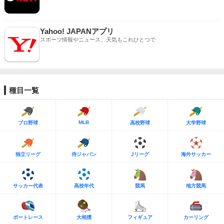
Yahoo! JAPANアプリ
スポーツ情報やニュース、天気もこれひとつで
種目一覧
MLB
プロ野球
高校野球
大学野球
独立リーグ
侍ジャパン
Jリーグ
海外サッカー
サッカー代表
高校年代
競馬
地方競馬
ボートレース
大相撲
フィギュア
カーリング