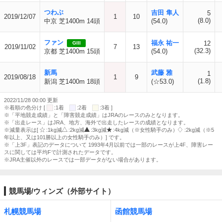
つわぶ
吉田 隼人
5
2019/12/07
1
10
(8.0)
中京 芝1400m 14頭
(54.0)
ファン
福永 祐一
12
GIII
2019/11/02
7
13
(32.3)
京都 芝1400m 15頭
(54.0)
新馬
武藤 雅
1
2019/08/18
1
9
(1.8)
新潟 芝1400m 18頭
(☆53.0)
2022/11/28 00:00 更新
※着順の色分け [
:1着
:2着
:3着 ]
※「平地競走成績」と「障害競走成績」はJRAのレースのみとなります。
※「出走レース」はJRA、地方、海外で出走したレースの成績となります。
※減量表示は[
:1kg減
:2kg減
:3kg減
:4kg減（※女性騎手のみ）
:2kg減（※5
年以上、又は101勝以上の女性騎手のみ）] です。
※「上3F」表記のデータについて 1993年4月以前では一部のレースが上4F、障害レー
スに関しては平均Fで計測されたデータです。
※JRA主催以外のレースでは一部データがない場合があります。
競馬場/ウィンズ（外部サイト）
札幌競馬場
函館競馬場