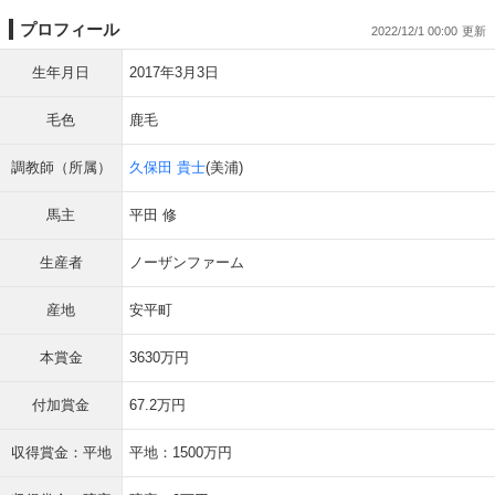
プロフィール
2022/12/1 00:00
生年月日
2017年3月3日
毛色
鹿毛
調教師（所属）
久保田 貴士
(美浦)
馬主
平田 修
生産者
ノーザンファーム
産地
安平町
本賞金
3630万円
付加賞金
67.2万円
収得賞金：平地
平地：1500万円