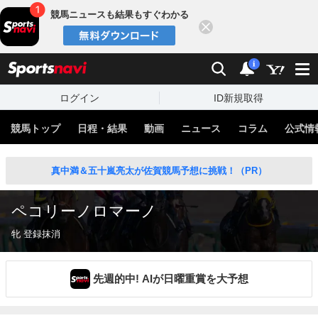
競馬ニュースも結果もすぐわかる
閉じる
スポーツナビ
検索
通知
i
ログイン
ID新規取得
競馬トップ
日程・結果
動画
ニュース
コラム
公式情
真中満＆五十嵐亮太が佐賀競馬予想に挑戦！（PR）
ペコリーノロマーノ
牝 登録抹消
先週的中! AIが日曜重賞を大予想