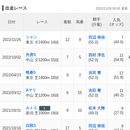
出走レース
2022/11/28 00:00
騎手
人気
日付
レース
着順
馬番
(オッズ)
(斤量)
シャン
田辺 裕信
7
2022/11/26
12
9
(44.6)
東京 ダ1400m 14頭
(55.0)
外房S
西村 淳也
11
2022/10/02
7
5
(54.8)
中山 ダ1200m 15頭
(52.0)
晩春S
吉田 豊
12
2022/04/23
9
2
(51.8)
東京 芝1400m 18頭
(52.0)
Aマリ
吉田 豊
11
2022/03/12
6
15
(40.2)
中山 芝1200m 16頭
(52.0)
ルミエ
松本 大輝
9
L
2021/10/31
9
10
(27.0)
新潟 芝1000m 18頭
(49.0)
白秋S
田辺 裕信
9
2021/10/16
17
5