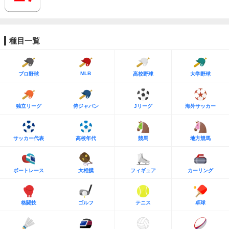
種目一覧
MLB
プロ野球
高校野球
大学野球
独立リーグ
侍ジャパン
Jリーグ
海外サッカー
サッカー代表
高校年代
競馬
地方競馬
ボートレース
大相撲
フィギュア
カーリング
格闘技
ゴルフ
テニス
卓球