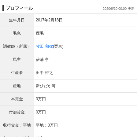
プロフィール
2020/8/10 00:00
生年月日
2017年2月18日
毛色
鹿毛
調教師（所属）
牧田 和弥
(栗東)
馬主
薪浦 亨
生産者
田中 裕之
産地
新ひだか町
本賞金
0万円
付加賞金
0万円
収得賞金：平地
平地：0万円