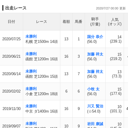
出走レース
2020/7/27 00:00
騎手
人気
日付
レース
着順
馬番
(オッズ)
(斤量)
未勝利
国分 恭介
14
2020/07/25
13
1
(239.1)
札幌 芝1500m 14頭
(56.0)
未勝利
加藤 祥太
15
2020/06/21
16
3
(219.2)
函館 芝1200m 16頭
(56.0)
未勝利
加藤 祥太
13
2020/06/14
13
7
(73.3)
函館 芝1200m 15頭
(56.0)
未勝利
小牧 太
15
2020/02/02
6
6
(177.6)
小倉 芝1200m 18頭
(56.0)
未勝利
川又 賢治
10
2019/11/30
16
9
(101.1)
中京 ダ1400m 16頭
(☆54.0)
未勝利
岩田 康誠
10
2019/09/07
10
9