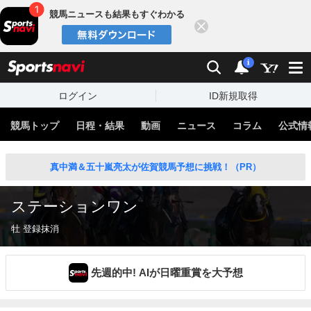
競馬ニュースも結果もすぐわかる
閉じる
スポーツナビ
検索
通知
i
ログイン
ID新規取得
競馬トップ
日程・結果
動画
ニュース
コラム
公式情
真中満＆五十嵐亮太が佐賀競馬予想に挑戦！（PR）
ステーションワン
牡 登録抹消
先週的中! AIが日曜重賞を大予想