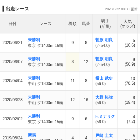
出走レース
2020/6/22 00:00
騎手
人気
日付
レース
着順
馬番
(オッズ)
(斤量)
未勝利
菅原 明良
5
2020/06/21
9
8
(10.6)
東京 ダ1400m 16頭
(△54.0)
未勝利
菅原 明良
9
2020/06/07
3
12
(50.9)
東京 ダ1400m 16頭
(△54.0)
未勝利
横山 武史
10
2020/04/04
11
8
(78.5)
中山 ダ1800m 16頭
(56.0)
未勝利
大野 拓弥
8
2020/03/28
12
16
(19.4)
中山 ダ1200m 16頭
(56.0)
未勝利
F.ミナリク
4
2020/02/02
9
6
(7.2)
東京 ダ1400m 15頭
(56.0)
新馬
戸崎 圭太
5
2019/08/24
4
4