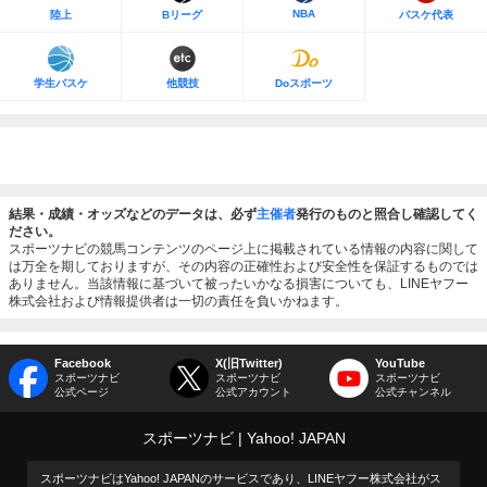
NBA
陸上
Bリーグ
バスケ代表
学生バスケ
他競技
Doスポーツ
結果・成績・オッズなどのデータは、必ず
主催者
発行のものと照合し確認してく
ださい。
スポーツナビの競馬コンテンツのページ上に掲載されている情報の内容に関して
は万全を期しておりますが、その内容の正確性および安全性を保証するものでは
ありません。当該情報に基づいて被ったいかなる損害についても、LINEヤフー
株式会社および情報提供者は一切の責任を負いかねます。
Facebook
X(旧Twitter)
YouTube
スポーツナビ
スポーツナビ
スポーツナビ
公式ページ
公式アカウント
公式チャンネル
スポーツナビ
Yahoo! JAPAN
スポーツナビはYahoo! JAPANのサービスであり、LINEヤフー株式会社がス