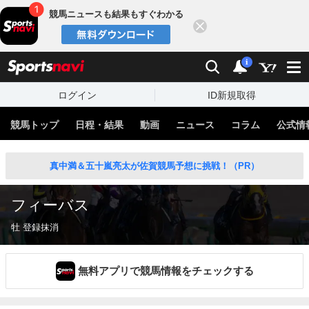
競馬ニュースも結果もすぐわかる
閉じる
スポーツナビ
検索
通知
i
ログイン
ID新規取得
競馬トップ
日程・結果
動画
ニュース
コラム
公式情
真中満＆五十嵐亮太が佐賀競馬予想に挑戦！（PR）
フィーバス
牡 登録抹消
無料アプリで競馬情報をチェックする