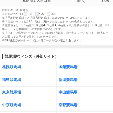
(17.9)
札幌 ダ1700m 11頭
(54.0)
2020/6/22 00:00 更新
※着順の色分け [
:1着
:2着
:3着 ]
※「平地競走成績」と「障害競走成績」はJRAのレースのみとなります。
※「出走レース」はJRA、地方、海外で出走したレースの成績となります。
※減量表示は[
:1kg減
:2kg減
:3kg減
:4kg減（※女性騎手のみ）
:2kg減（※5
年以上、又は101勝以上の女性騎手のみ）] です。
※「上3F」表記のデータについて 1993年4月以前では一部のレースが上4F、障害レー
スに関しては平均Fで計測されたデータです。
※JRA主催以外のレースでは一部データがない場合があります。
競馬場/ウィンズ（外部サイト）
札幌競馬場
函館競馬場
福島競馬場
新潟競馬場
東京競馬場
中山競馬場
中京競馬場
京都競馬場