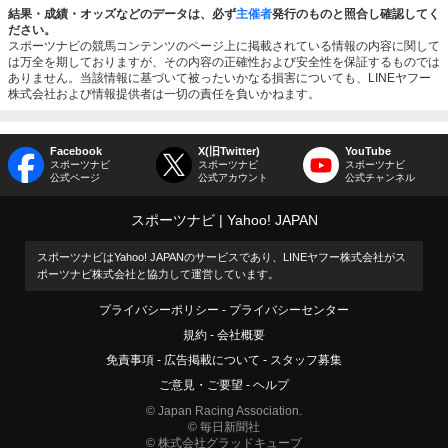
結果・成績・オッズなどのデータは、必ず
主催者
発行のものと照合し確認してく
ださい。
スポーツナビの競馬コンテンツのページ上に掲載されている情報の内容に関して
は万全を期しておりますが、その内容の正確性および安全性を保証するものでは
ありません。当該情報に基づいて被ったいかなる損害についても、LINEヤフー
株式会社および情報提供者は一切の責任を負いかねます。
Facebook
X(旧Twitter)
YouTube
スポーツナビ
スポーツナビ
スポーツナビ
公式ページ
公式アカウント
公式チャンネル
スポーツナビ
Yahoo! JAPAN
スポーツナビはYahoo! JAPANのサービスであり、LINEヤフー株式会社がス
ポーツナビ株式会社と協力して運営しています。
プライバシーポリシー
プライバシーセンター
規約
会社概要
免責事項
広告掲載について
スタッフ募集
ご意見・ご要望
ヘルプ
© Japan Racing Association.
© 毎日新聞社
© 株式会社グラッドキューブ