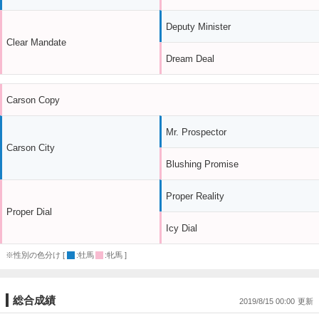
Deputy Minister
Clear Mandate
Dream Deal
Carson Copy
Mr. Prospector
Carson City
Blushing Promise
Proper Reality
Proper Dial
Icy Dial
※性別の色分け [
:牡馬
:牝馬 ]
総合成績
2019/8/15 00:00