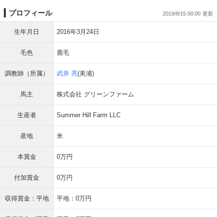
プロフィール
2019/8/15 00:00
生年月日
2016年3月24日
毛色
鹿毛
調教師（所属）
武井 亮
(美浦)
馬主
株式会社 グリーンファーム
生産者
Summer Hill Farm LLC
産地
米
本賞金
0万円
付加賞金
0万円
収得賞金：平地
平地：0万円