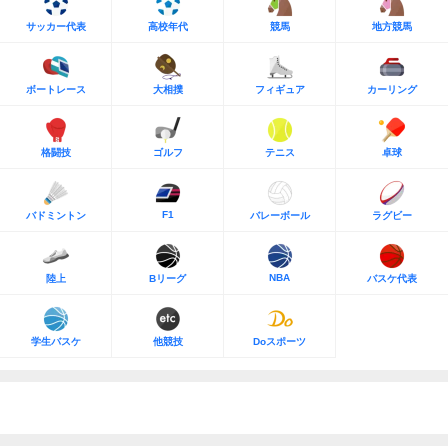
サッカー代表
高校年代
競馬
地方競馬
ボートレース
大相撲
フィギュア
カーリング
格闘技
ゴルフ
テニス
卓球
F1
バドミントン
バレーボール
ラグビー
NBA
陸上
Bリーグ
バスケ代表
学生バスケ
他競技
Doスポーツ