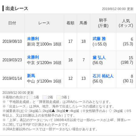
出走レース
2019/8/12 00:00
騎手
人気
日付
レース
着順
馬番
(オッズ)
(斤量)
未勝利
武藤 雅
6
2019/08/10
17
18
(15.3)
新潟 芝1000m 18頭
(☆55.0)
未勝利
黛 弘人
15
2019/03/23
16
7
(198.7)
中京 ダ1200m 16頭
(56.0)
新馬
石川 裕紀人
8
2019/01/14
12
13
(30.1)
中山 ダ1200m 16頭
(56.0)
2019/8/12 00:00 更新
※着順の色分け [
:1着
:2着
:3着 ]
※「平地競走成績」と「障害競走成績」はJRAのレースのみとなります。
※「出走レース」はJRA、地方、海外で出走したレースの成績となります。
※減量表示は[
:1kg減
:2kg減
:3kg減
:4kg減（※女性騎手のみ）
:2kg減（※5
年以上、又は101勝以上の女性騎手のみ）] です。
※「上3F」表記のデータについて 1993年4月以前では一部のレースが上4F、障害レー
スに関しては平均Fで計測されたデータです。
※JRA主催以外のレースでは一部データがない場合があります。