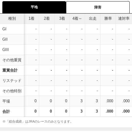
平地
障害
種別
1着
2着
3着
4着～
出走
勝率
連対率
-
-
-
-
-
-
-
GI
-
-
-
-
-
-
-
GII
-
-
-
-
-
-
-
GIII
-
-
-
-
-
-
-
その他重賞
-
-
-
-
-
-
-
重賞合計
-
-
-
-
-
-
-
リステッド
-
-
-
-
-
-
-
その他特別
0
0
0
3
3
.000
.000
平場
0
0
0
3
3
.000
.000
合計
※「総合成績」はJRAのレースのみとなります。