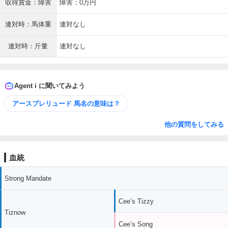
収得賞金：障害
障害：0万円
連対時：馬体重
連対なし
連対時：斤量
連対なし
Agent i に聞いてみよう
アースプレリュード 馬名の意味は？
他の質問をしてみる
血統
Strong Mandate
Cee’s Tizzy
Tiznow
Cee’s Song