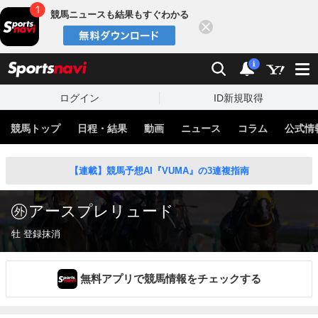
競馬ニュースも結果もすぐわかる
閉じる
スポーツナビ
検索
通知
i
ログイン
ID新規取得
競馬トップ
日程・結果
動画
ニュース
コラム
公式情
【連載】競馬予想AI『VUMA』の3連複指南
アースプレリュード
牡 登録抹消
無料アプリで競馬情報をチェックする