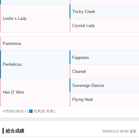
Tricky Creek
Leslie s Lady
Crystal Lady
Pashmina
Fappiano
Pentelicus
Charedi
Sovereign Dancer
Heir D’ Mint
Flying Heat
※性別の色分け [
:牡馬
:牝馬 ]
総合成績
2020/11/12 00:00