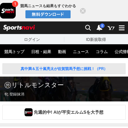
競馬ニュースも結果もすぐわかる
閉じる
スポーツナビ
検索
通知
i
ログイン
ID新規取得
競馬トップ
日程・結果
動画
ニュース
コラム
公式情
真中満＆五十嵐亮太が佐賀競馬予想に挑戦！（PR）
リトルモンスター
牝 登録抹消
先週的中! AIが平安エルムSを大予想