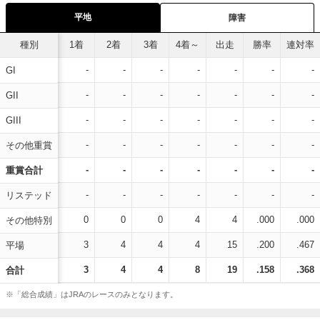
平地
障害
種別
1着
2着
3着
4着～
出走
勝率
連対率
-
-
-
-
-
-
-
GI
-
-
-
-
-
-
-
GII
-
-
-
-
-
-
-
GIII
-
-
-
-
-
-
-
その他重賞
-
-
-
-
-
-
-
重賞合計
-
-
-
-
-
-
-
リステッド
0
0
0
4
4
.000
.000
その他特別
3
4
4
4
15
.200
.467
平場
3
4
4
8
19
.158
.368
合計
※「総合成績」はJRAのレースのみとなります。