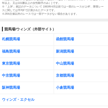
年以上、又は101勝以上の女性騎手のみ）] です。
※「上3F」表記のデータについて 1993年4月以前では一部のレースが上4F、障害レー
スに関しては平均Fで計測されたデータです。
※JRA主催以外のレースでは一部データがない場合があります。
競馬場/ウィンズ（外部サイト）
札幌競馬場
函館競馬場
福島競馬場
新潟競馬場
東京競馬場
中山競馬場
中京競馬場
京都競馬場
阪神競馬場
小倉競馬場
ウィンズ・エクセル