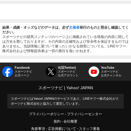
結果・成績・オッズなどのデータは、必ず
主催者
発行のものと照合し確認してく
ださい。
スポーツナビの競馬コンテンツのページ上に掲載されている情報の内容に関して
は万全を期しておりますが、その内容の正確性および安全性を保証するものでは
ありません。当該情報に基づいて被ったいかなる損害についても、LINEヤフー
株式会社および情報提供者は一切の責任を負いかねます。
Facebook
X(旧Twitter)
YouTube
スポーツナビ
スポーツナビ
スポーツナビ
公式ページ
公式アカウント
公式チャンネル
スポーツナビ
Yahoo! JAPAN
スポーツナビはYahoo! JAPANのサービスであり、LINEヤフー株式会社がス
ポーツナビ株式会社と協力して運営しています。
プライバシーポリシー
プライバシーセンター
規約
会社概要
免責事項
広告掲載について
スタッフ募集