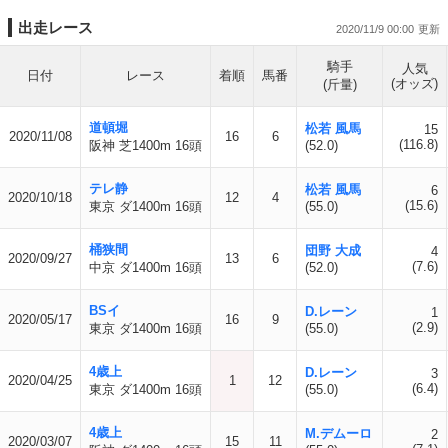
出走レース
2020/11/9 00:00
騎手
人気
日付
レース
着順
馬番
(オッズ)
(斤量)
道頓堀
松若 風馬
15
2020/11/08
16
6
(116.8)
阪神 芝1400m 16頭
(52.0)
テレ静
松若 風馬
6
2020/10/18
12
4
(15.6)
東京 ダ1400m 16頭
(55.0)
桶狭間
団野 大成
4
2020/09/27
13
6
(7.6)
中京 ダ1400m 16頭
(52.0)
BSイ
D.レーン
1
2020/05/17
16
9
(2.9)
東京 ダ1400m 16頭
(55.0)
4歳上
D.レーン
3
2020/04/25
1
12
(6.4)
東京 ダ1400m 16頭
(55.0)
4歳上
M.デムーロ
2
2020/03/07
15
11