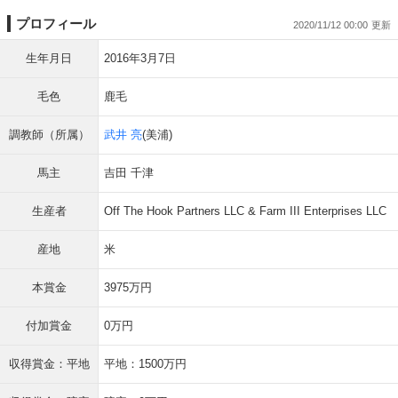
プロフィール
2020/11/12 00:00
生年月日
2016年3月7日
毛色
鹿毛
調教師（所属）
武井 亮
(美浦)
馬主
吉田 千津
生産者
Off The Hook Partners LLC & Farm III Enterprises LLC
産地
米
本賞金
3975万円
付加賞金
0万円
収得賞金：平地
平地：1500万円