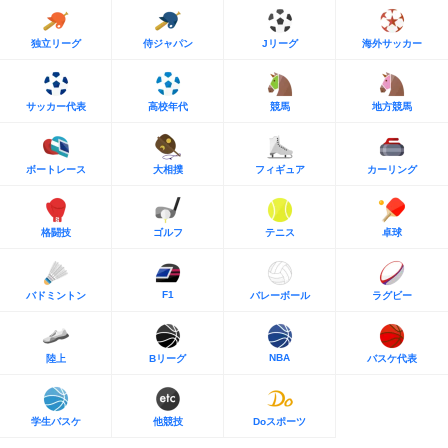
独立リーグ
侍ジャパン
Jリーグ
海外サッカー
サッカー代表
高校年代
競馬
地方競馬
ボートレース
大相撲
フィギュア
カーリング
格闘技
ゴルフ
テニス
卓球
F1
バドミントン
バレーボール
ラグビー
NBA
陸上
Bリーグ
バスケ代表
学生バスケ
他競技
Doスポーツ