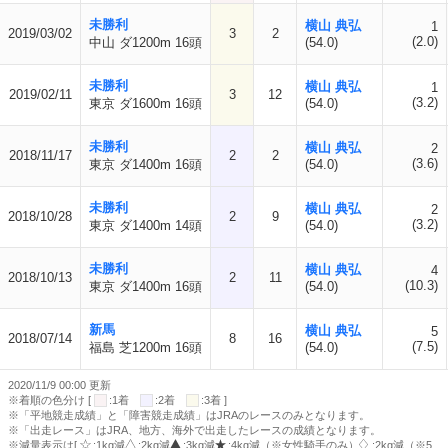
未勝利
横山 典弘
1
2019/03/02
3
2
(2.0)
中山 ダ1200m 16頭
(54.0)
未勝利
横山 典弘
1
2019/02/11
3
12
(3.2)
東京 ダ1600m 16頭
(54.0)
未勝利
横山 典弘
2
2018/11/17
2
2
(3.6)
東京 ダ1400m 16頭
(54.0)
未勝利
横山 典弘
2
2018/10/28
2
9
(3.2)
東京 ダ1400m 14頭
(54.0)
未勝利
横山 典弘
4
2018/10/13
2
11
(10.3)
東京 ダ1400m 16頭
(54.0)
新馬
横山 典弘
5
2018/07/14
8
16
(7.5)
福島 芝1200m 16頭
(54.0)
2020/11/9 00:00 更新
※着順の色分け [
:1着
:2着
:3着 ]
※「平地競走成績」と「障害競走成績」はJRAのレースのみとなります。
※「出走レース」はJRA、地方、海外で出走したレースの成績となります。
※減量表示は[
:1kg減
:2kg減
:3kg減
:4kg減（※女性騎手のみ）
:2kg減（※5